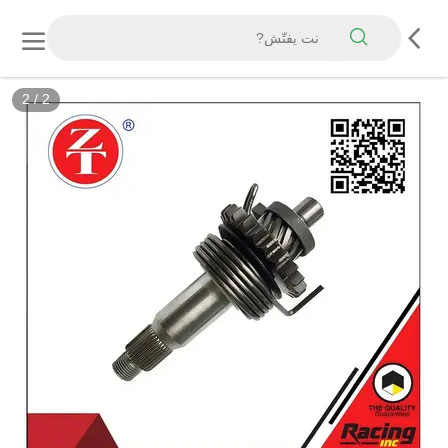
2
/
2