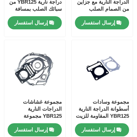
الدراجة النارية مع جزأين
دراجة نارية YBR125 من
من الصمام الصلب
سبائك الصلب بمسافة
مركزية 89 مم
نظام فرامل الدراجات النارية
إرسال استفسار
إرسال استفسار
أجزاء جسم الدراجة النارية
إكسسوارات دراجات نارية أخرى
ضوء الدراجة النارية
المكربن ​​دراجة نارية
مجموعة وسادات
مجموعة غشاشات
أسطوانة الدراجة النارية
الدراجات النارية
دراجة نارية امتصاص الصدمات
YBR125 المقاومة للزيت
YBR125 مجموعة
وأعلى وأسفل مجموعة
غشاشات المحرك
إرسال استفسار
إرسال استفسار
حشية ختم أسطوانة
الكاملة مقاومة
سلاسل وتروس الدراجات النارية