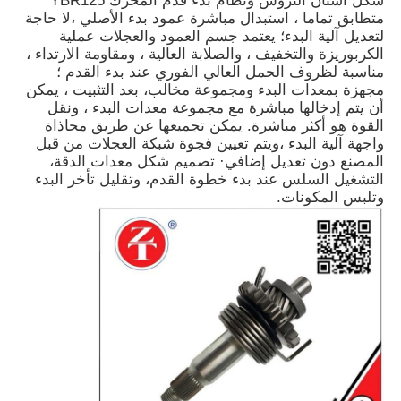
شكل أسنان التروس ونظام بدء قدم المحرك YBR125
متطابق تماما ، استبدال مباشرة عمود بدء الأصلي ،لا حاجة
لتعديل آلية البدء؛ يعتمد جسم العمود والعجلات عملية
الكربوريزة والتخفيف ، والصلابة العالية ، ومقاومة الارتداء ،
مناسبة لظروف الحمل العالي الفوري عند بدء القدم ؛
مجهزة بمعدات البدء ومجموعة مخالب، بعد التثبيت ، يمكن
أن يتم إدخالها مباشرة مع مجموعة معدات البدء ، ونقل
القوة هو أكثر مباشرة. يمكن تجميعها عن طريق محاذاة
واجهة آلية البدء ،ويتم تعيين فجوة شبكة العجلات من قبل
المصنع دون تعديل إضافي· تصميم شكل معدات الدقة،
التشغيل السلس عند بدء خطوة القدم، وتقليل تأخر البدء
وتلبس المكونات.