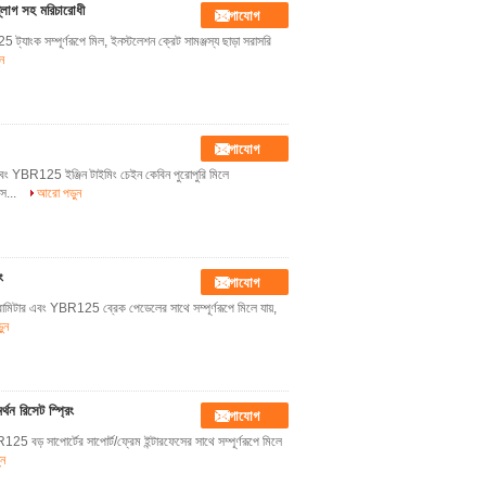
লাগ সহ মরিচারোধী
যোগাযোগ
াংক সম্পূর্ণরূপে মিল, ইনস্টলেশন ক্রেট সামঞ্জস্য ছাড়া সরাসরি
ন
যোগাযোগ
 YBR125 ইঞ্জিন টাইমিং চেইন কেবিন পুরোপুরি মিলে
 স...
আরো পড়ুন
ং
যোগাযোগ
রামিটার এবং YBR125 ব্রেক পেডেলের সাথে সম্পূর্ণরূপে মিলে যায়,
ুন
ন রিসেট স্প্রিং
যোগাযোগ
ড় সাপোর্টের সাপোর্ট/ফ্রেম ইন্টারফেসের সাথে সম্পূর্ণরূপে মিলে
ুন