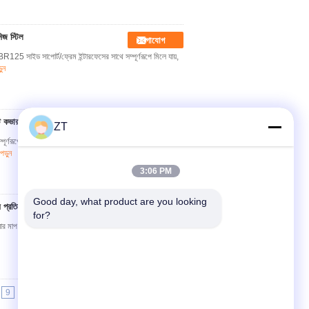
িজ স্টিল
যোগাযোগ
 সাইড সাপোর্ট/ফ্রেম ইন্টারফেসের সাথে সম্পূর্ণরূপে মিলে যায়,
ুন
ট কভার
যোগাযোগ
ZT
রূপে মিল, ইনস্টলেশন ফাঁক সামঞ্জস্য না করে সরাসরি মূল ভালভ
ড়ুন
3:06 PM
Good day, what product are you looking 
প্রতিরোধ ক্ষমতা
যোগাযোগ
for?
ার মাপ সম্পূর্ণরূপে YBR125 সামনের চাকা/ওডোমিটার ড্রাইভ
9
10
>>
>|