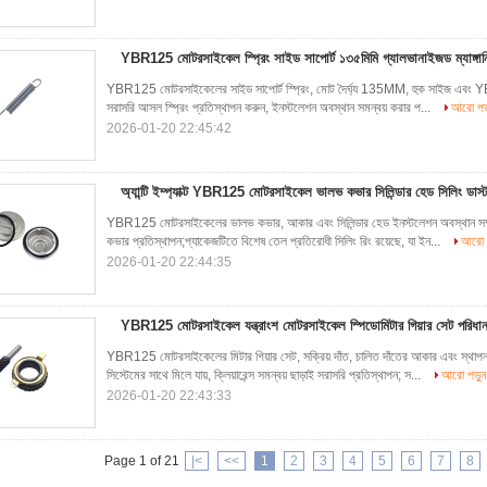
YBR125 মোটরসাইকেল স্প্রিং সাইড সাপোর্ট ১৩৫মিমি গ্যালভানাইজড ম্যাঙ্গান
YBR125 মোটরসাইকেলের সাইড সাপোর্ট স্প্রিং, মোট দৈর্ঘ্য 135MM, হুক সাইজ এবং YBR125
সরাসরি আসল স্প্রিং প্রতিস্থাপন করুন, ইনস্টলেশন অবস্থান সমন্বয় করার প...
আরো পড়
2026-01-20 22:45:42
অ্যান্টি ইম্প্যাক্ট YBR125 মোটরসাইকেল ভালভ কভার সিলিন্ডার হেড সিলিং ডাস্
YBR125 মোটরসাইকেলের ভালভ কভার, আকার এবং সিলিন্ডার হেড ইনস্টলেশন অবস্থান সম্পূর্ণ
কভার প্রতিস্থাপন;প্যাকেজটিতে বিশেষ তেল প্রতিরোধী সিলিং রিং রয়েছে, যা ইন...
আরো প
2026-01-20 22:44:35
YBR125 মোটরসাইকেল যন্ত্রাংশ মোটরসাইকেল স্পিডোমিটার গিয়ার সেট পরিধান 
YBR125 মোটরসাইকেলের মিটার গিয়ার সেট, সক্রিয় দাঁত, চালিত দাঁতের আকার এবং স্থাপন
সিস্টেমের সাথে মিলে যায়, ক্লিয়ারেন্স সমন্বয় ছাড়াই সরাসরি প্রতিস্থাপন; স...
আরো পড়ুন
2026-01-20 22:43:33
Page 1 of 21
|<
<<
1
2
3
4
5
6
7
8