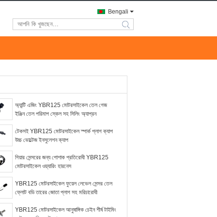
Bengali
search
অ্যান্টি এজিং YBR125 মোটরসাইকেল তেল গেজ
ইঞ্জিন তেল পরিমাপ স্কেল সহ সিলিং অ্যাপ্রন
টেকসই YBR125 মোটরসাইকেল স্পার্ক প্লাগ ক্যাপ
উচ্চ ভোল্টেজ ইনসুলেশন ক্যাপ
গিয়ার সেন্সরের জন্য পোশাক প্রতিরোধী YBR125
মোটরসাইকেল ওয়্যারিং হারনেস
YBR125 মোটরসাইকেল ফুয়েল লেভেল সেন্সর তেল
ফ্লোট বডি তারের জোতা প্লাগ সহ মরিচারোধী
YBR125 মোটরসাইকেল আনুষাঙ্গিক চেইন শীর্ষ টাইমিং