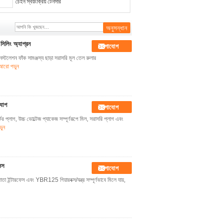
চেইন স্বয়ংক্রিয় টেনসার
িলিং অ্যাপ্রন
যোগাযোগ
টলেশন ফাঁক সামঞ্জস্য ছাড়া সরাসরি মূল তেল রুলার
আরো পড়ুন
যাপ
যোগাযোগ
গ, উচ্চ ভোল্টেজ প্যাকেজ সম্পূর্ণরূপে মিল, সরাসরি প্লাগ এবং
়ুন
েস
যোগাযোগ
ন্টারফেস এবং YBR125 গিয়ারবক্স/যন্ত্র সম্পূর্ণভাবে মিলে যায়,