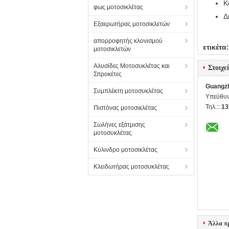
Κ
φως μοτοσικλέτας
Δ
Εξαερωτήρας μοτοσικλετών
απορροφητής κλονισμού
ετικέτα:
μοτοσικλετών
Αλυσίδες Μοτοσυκλέτας και
Στοιχε
Σπροκέτες
Guangzh
Συμπλέκτη μοτοσυκλέτας
Υπεύθυν
Τηλ.::
13
Πιστόνας μοτοσικλέτας
Σωλήνες εξάτμισης
μοτοσυκλέτας
Κύλινδρο μοτοσικλέτας
Κλειδωτήρας μοτοσυκλέτας
Άλλα π