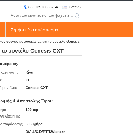
86--13516658764
Greek
search
Ζητήστε ένα απόσπασμα
ος φρένων μοτοσυκλέτας για το μοντέλο Genesis
 το μοντέλο Genesis GXT
ομέρειες:
 καταγωγής:
Κίνα
:
ZT
ό μοντέλου:
Genesis GXT
ωμής & Αποστολής Όροι:
τητα
100 τεμ
γελίας min:
ς παράδοσης:
30 - ημέρα
D/A,L/C,D/P,T/T,Western