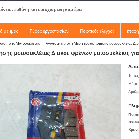
ρίνεια, ευθύνη και ευτυχισμένη καριέρα
κά με εμάς
Γύρος εργοστασίων
Ποιοτικός έλεγχος
επαφή
οποίησης Μοτοσυκλέτας
Ανώτατη αντοχή Μέρη τροποποίησης μοτοσυκλέτας Δίσκ
σης μοτοσυκλέτας Δίσκος φρένων μοτοσυκλέτας για
Λεπτ
Τόπος
Μάρκα
Αριθμ
Πληρ
Ποσό
παραγ
Χρόνο