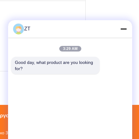
ZT
3:29 AM
Good day, what product are you looking 
for?
εργοστασίων
Επαφές
Sitemap
ριο 3, Βιομηχανικό Πάρκο Mopei, Περιοχή