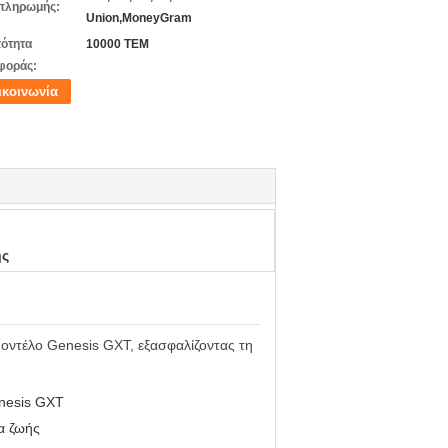
πληρωμής:
Union,MoneyGram
ότητα
10000 ΤΕΜ
φοράς:
ικοινωνία
ής
μοντέλο Genesis GXT, εξασφαλίζοντας τη
enesis GXT
α ζωής