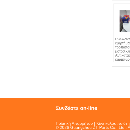
Εναλλακτ
εξαρτήμα
τροποπο
μοτοσικλ
Αντικατά
καρμπυρ
μοτοσικλ
μοντέλο
Συνδέστε on-line
Πολιτική Απορρήτου
| Κίνα καλός ποιότ
© 2026 Guangzhou ZT Parts Co., Ltd.. A