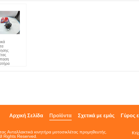
ικά
τα
ίησης
έτας
σταση
ατήρα
έτας για GXT
 CB125
Αρχική Σελίδα
Προϊόντα
Σχετικά με εμάς
Γύρος 
ητας Ανταλλακτικά κινητήρα μοτοσικλέτας προμηθευτής.
Κτί
ll Rights Reserved.