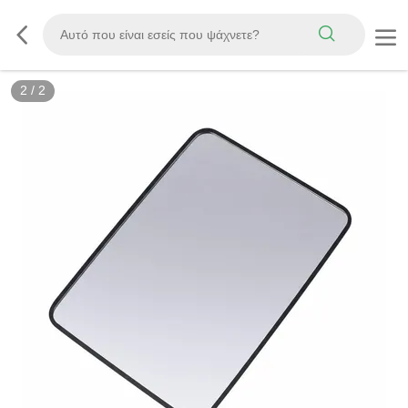
2
/
2