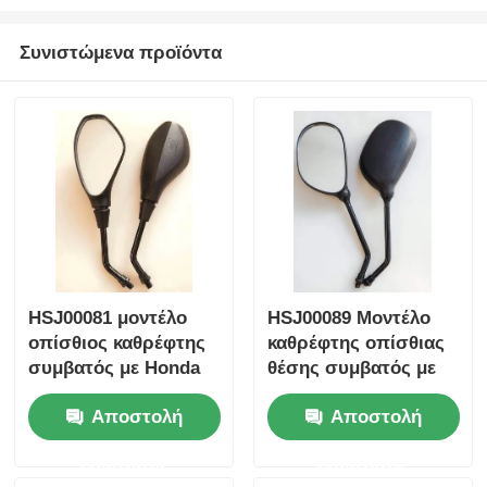
Συνιστώμενα προϊόντα
Γύρος εργοστασίων
Ποιοτικός έλεγχος
επαφή
Ζητήστε ένα απόσπασμα
HSJ00081 μοντέλο
HSJ00089 Μοντέλο
Ανταλλακτικά κινητήρα μοτοσικλέτας
οπίσθιος καθρέφτης
καθρέφτης οπίσθιας
συμβατός με Honda
θέσης συμβατός με
Yamaha Suzuki
τις μοτοσυκλέτες
Ηλεκτρικά εξαρτήματα μοτοσυκλετών
Αποστολή
Αποστολή
μοτοσυκλέτες
Honda Yamaha
καθολική
Suzuki -
ερώτησης
ερώτησης
προσαρμογή
Παντοδύναμος
Ανταλλακτικά Τροποποίησης Μοτοσυκλέτας