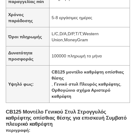
παραγγελίας min
Χρόνος
5-8 εργάσιμες ημέρες
παράδοσης
L/C,D/A,D/P,T/T,Western
Όροι πληρωμής
Union,MoneyGram
Δυνατότητα
100000 πληρωμή το μήνα
προσφοράς
CB125 μοντέλο καθρέφτη οπίσθιας
θέσης
Υψηλό φως:
,
Γενικό στυλ Πλευρός καθρέφτης
,
Ορθογώνιο σχήμα Αριστερό
καθρέφτη
CB125 Μοντέλο Γενικού Στυλ Στρογγυλός
καθρέφτης οπίσθιας θέσης για επισκευή Συμβατό
πλευρικό καθρέφτη
περιγραφή: