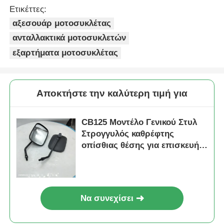
Ετικέττες:
αξεσουάρ μοτοσυκλέτας
ανταλλακτικά μοτοσυκλετών
εξαρτήματα μοτοσυκλέτας
Αποκτήστε την καλύτερη τιμή για
CB125 Μοντέλο Γενικού Στυλ
Στρογγυλός καθρέφτης
οπίσθιας θέσης για επισκευή
Συμβατό πλευρικό καθρέφτη
Αρχική Σελίδα
Προϊόντα
Να συνεχίσει
Σχετικά με εμάς