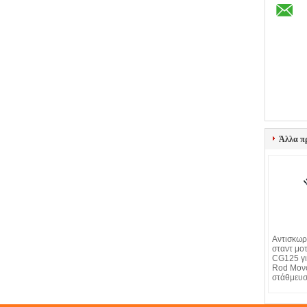
Άλλα π
Αντισκωρ
σταντ μο
CG125 γι
Rod Μον
στάθμευ