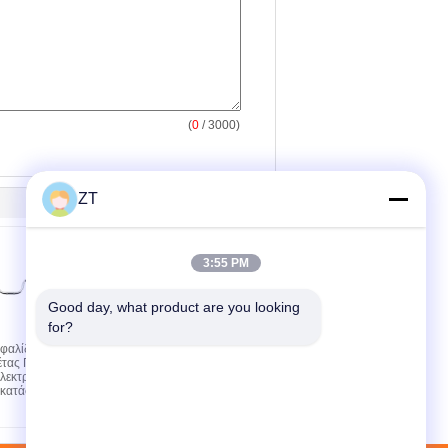
(
0
/ 3000)
ZT
3:55 PM
Good day, what product are you looking 
for?
φαλίδα
Υψηλής αντοχής
τας Γλαστική
CG125 Μοτοσυκλέτα
ηλεκτροπληγή
Κάλυμμα Αλυσίδας ABS
γκατάσταση
Προστατευτικό
Αλυσίδας
Μοτοσυκλέτας