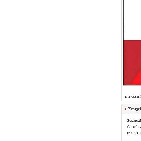
ετικέτα:
Στοιχε
Guangzh
Υπεύθυν
Τηλ.::
13