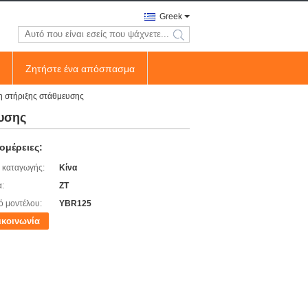
Greek
search
Ζητήστε ένα απόσπασμα
η στήριξης στάθμευσης
ευσης
ομέρειες:
 καταγωγής:
Κίνα
:
ZT
ό μοντέλου:
YBR125
ικοινωνία