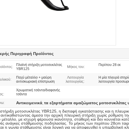
ερής Περιγραφή Προϊόντος
Πλαϊνή στήριξη μοτοσυκλέτας
Περίπου 28 εκ
οϊόντος:
Μήκος του:
YBR125
Παχύ μέταλλο + μαύρη
Λειτουργία
Η μία πλευρά στηρί
υλικού:
αντισκωριακή επίστρωση
λειτουργίας:
λειτουργία προσωρ
Χρωματική τσάντα/διαφανής
ας:
τσάντα
Αντικειμενικά
τα εξαρτήματα αμαξώματος μοτοσυκλέτας 
νω:
,
 στήριξη μοτοσυκλέτας YBR125, η διεπαφή εγκατάστασης και η πλευρικ
αντικαθιστώντας άμεσα την αρχική πλευρική στήριξη χωρίς ρύθμιση τη
μέταλλο, με ισχυρή φέρουσα ικανότητα, σταθερή και δεν κουνιέται κατά
νές ανάγκες στάθμευσης ποδηλασίας. Το μήκος των περίπου 28cm ταιρι
ι η γωνία στάθμευσης είναι λογική για να αποφευχθεί η υπερβολική κ