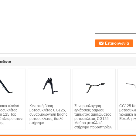
ροϊόντα
ιακό πλαϊνό
Κεντρική βάση
Συναρμολόγηση
CG125 Κε
τοσυκλέτας
μοτοσυκλέτας CG125,
εγκάρσιας ράβδου
μοτοσυκλέ
α 125 Top
συναρμολόγηση βάσης
τμήματος αμαξώματος
χρωμική 
όπλευρο σταντ
μοτοσυκλέτας, διπλό
μοτοσικλέτας CG125
Εύκολη ε
σης
στήριγμα
Μαύρο μεταλλικό
στήριγμα ποδοστηρίων
επιβατών