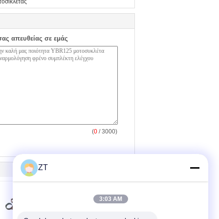
τοσικλέτας
σας απευθείας σε εμάς
(
0
/ 3000)
ZT
3:03 AM