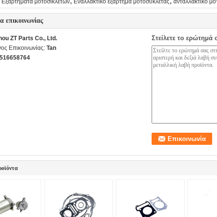
,
,
Εξαρτήματα μοτοσικλετών
Εναλλακτικό εξαρτήμα μοτοσυκλέτας
ανταλλακτικό μο
ία επικοινωνίας
Στείλετε το ερώτημά 
ou ZT Parts Co., Ltd.
ος Επικοινωνίας:
Tan
516658764
ροϊόντα