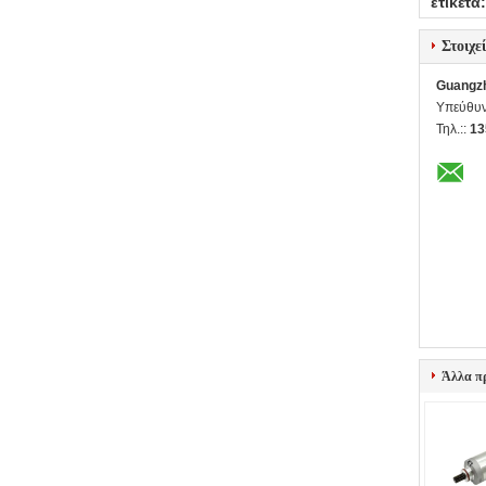
ετικέτα:
Στοιχε
Guangzh
Υπεύθυν
Τηλ.::
13
Άλλα π