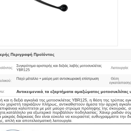
ερής Περιγραφή Προϊόντος
Συγκρότημα αριστερής και δεξιάς λαβής μοτοσυκλέτας
οϊόντος:
Λειτουργία:
YBR125
Παχύ μέταλλο + μαύρη ματ αντισκωριακή επίστρωση
Θέση
υλικού:
εγκατάστασης
Αντικειμενικά
τα εξαρτήματα αμαξώματος μοτοσυκλέτας 
νω:
,
ή και η δεξιά αγκαλιά της μοτοσικλέτας YBR125, η θέση της τρύπας εγ
ου χειριστή ταιριάζουν πλήρως, αντικαθιστούν άμεσα την αρχική αγκα
επιφάνεια καλύπτεται με ματ μαύρο στρώμα πρόληψης της σκουριάς, α
ητα,κατάλληλο για εξωτερικό περιβάλλον ποδηλασίας; Χάνερ ραδιάν σύ
α μακράς διάρκειας δεν είναι εύκολο να κουραστεί; ευθυγραμμίστε την δι
, απλή και αποτελεσματική λειτουργία.