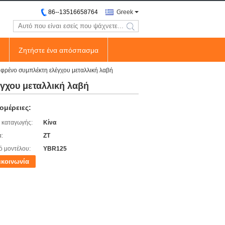
86--13516658764
Greek
search
Ζητήστε ένα απόσπασμα
φρένο συμπλέκτη ελέγχου μεταλλική λαβή
γχου μεταλλική λαβή
ομέρειες:
 καταγωγής:
Κίνα
:
ZT
ό μοντέλου:
YBR125
ικοινωνία