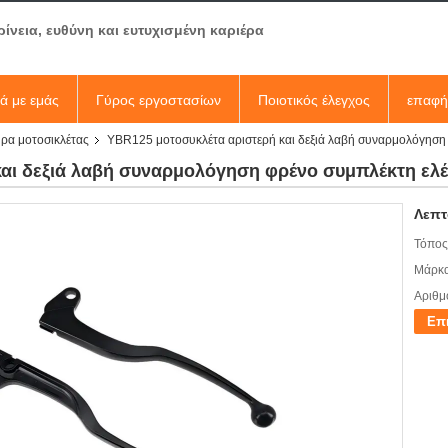
ρίνεια, ευθύνη και ευτυχισμένη καριέρα
κά με εμάς
Γύρος εργοστασίων
Ποιοτικός έλεγχος
επαφή
ήρα μοτοσικλέτας
YBR125 μοτοσυκλέτα αριστερή και δεξιά λαβή συναρμολόγηση 
αι δεξιά λαβή συναρμολόγηση φρένο συμπλέκτη ελέ
Λεπτ
Τόπος
Μάρκα
Αριθμ
Επ