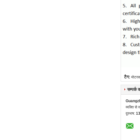
टैग:
मोटरस
सम्पर्क
Guangzh
व्यक्ति से स
दूरभाष:
1