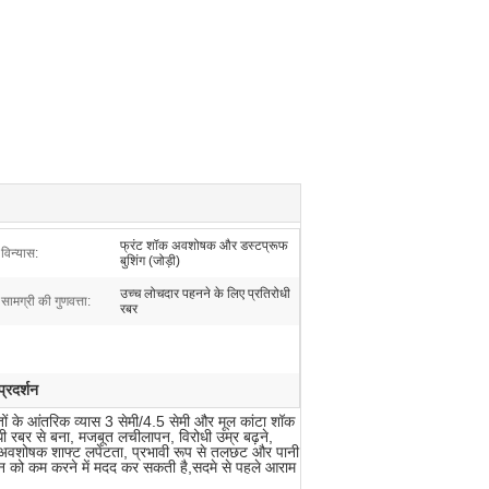
फ्रंट शॉक अवशोषक और डस्टप्रूफ
विन्यास:
बुशिंग (जोड़ी)
उच्च लोचदार पहनने के लिए प्रतिरोधी
सामग्री की गुणवत्ता:
रबर
्रदर्शन
ों के आंतरिक व्यास 3 सेमी/4.5 सेमी और मूल कांटा शॉक
धी रबर से बना, मजबूत लचीलापन, विरोधी उम्र बढ़ने,
ा अवशोषक शाफ्ट लपेटता, प्रभावी रूप से तलछट और पानी
 कंपन को कम करने में मदद कर सकती है,सदमे से पहले आराम