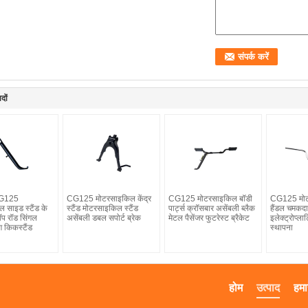
दों
 CG125
CG125 मोटरसाइकिल केंद्र
CG125 मोटरसाइकिल बॉडी
CG125 मोट
 साइड स्टैंड के
स्टैंड मोटरसाइकिल स्टैंड
पार्ट्स क्रॉसबार असेंबली ब्लैक
हैंडल चमकदा
प रॉड सिंगल
असेंबली डबल सपोर्ट ब्रेक
मेटल पैसेंजर फुटरेस्ट ब्रैकेट
इलेक्ट्रोप्ल
ंग किकस्टैंड
स्थापना
होम
उत्पाद
हमार