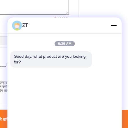
(
0
/ 3000)
ZT
6:39 AM
Good day, what product are you looking 
for?
रसाइकिल के
उच्च शक्ति CG125
र क्रोम
मोटरसाइकिल चेन केस ABS
ाटिंग आसान
मोटरसाइकिल चेन गार्ड
े बारे में
फैक्टरी यात्रा
संपर्क
साइटमैप