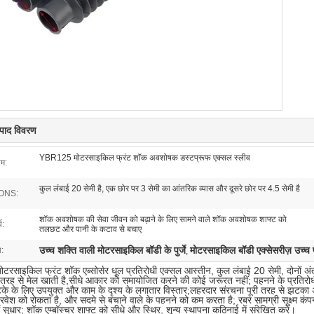
त्पाद विवरण
YBR125 मोटरसाइकिल फ्रंट शॉक अवशोषक डस्टप्रूफ एक्सल स्लीव
ाम:
कुल लंबाई 20 सेमी है, एक छोर पर 3 सेमी का आंतरिक व्यास और दूसरे छोर पर 4.5 सेमी है
ONS:
शॉक अवशोषक की सेवा जीवन को बढ़ाने के लिए सामने वाले शॉक अवशोषक शाफ्ट को
य:
तलछट और पानी के कटाव से बचाए
उच्च शक्ति वाली मोटरसाइकिल बॉडी के पुर्जे
मोटरसाइकिल बॉडी एक्सेसरीज़ उच्च प
ा:
,
साइकिल फ्रंट शॉक एब्सोर्सर धूल प्रतिरोधी एक्सल आस्तीन, कुल लंबाई 20 सेमी, दोनों अंत
ूरी तरह से मेल खाती है,सीधे आकार को समायोजित करने की कोई जरूरत नहीं; पहनने के प्रतिरो
के के लिए उपयुक्त और काम के दृश्य के लगातार विस्तार;लहरदार संरचना पूरी तरह से झटक
े प्रवेश को रोकता है, और सदमे से बचाने वाले के पहनने को कम करता है; रबर सामग्री सूक्ष्म
 सुधार; शॉक एम्बॉस्चर शाफ्ट को सीधे और स्थिर, शून्य स्थापना कठिनाई में संरेखित करें।