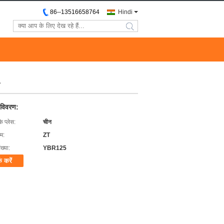
86--13516658764
Hindi
search
 विवरण:
के प्लेस:
चीन
ाम:
ZT
ख्या:
YBR125
क करें