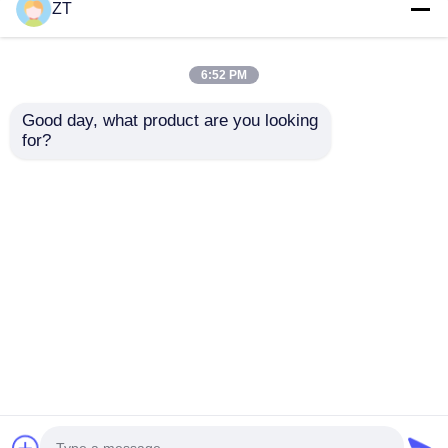
ZT
오토바이 클러치
6:52 PM
오토바이 피스톤
Good day, what product are you looking 
for?
오토바이 배기가스 파이프
YBR125 오토바이 시작
CG125 실린더 세트, 단
모터 고토크 시작 전력
기통 4행정 공랭식 엔
부품
진의 핵심 부품
오토바이 실린더
문의 보내기
문의 보내기
오토바이 자물쇠
홈
사이트맵
연락처
Desktop Site
사이트맵
Privacy Policy
품질
오토바이 엔진 부품
중국 공장.Copyright ©