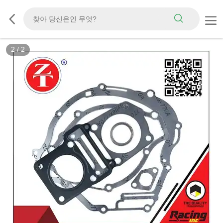
2
/
2