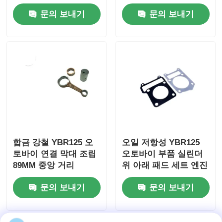
함)
문의 보내기
문의 보내기
오토바이 브레이크계통
오토바이 본체 부분
기타 오토바이 액세서리
오토바일등
합금 강철 YBR125 오
오일 저항성 YBR125
오토바이 카뷰레터
토바이 연결 막대 조립
오토바이 부품 실린더
89MM 중앙 거리
위 아래 패드 세트 엔진
실린더 밀봉 가스켓
오토바이 완충 장치
문의 보내기
문의 보내기
오토바이 사슬 과 스프로켓