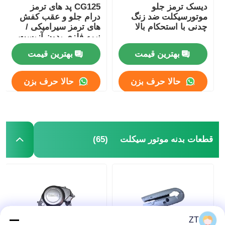
دیسک ترمز جلو
CG125 پد های ترمز
موتورسیکلت ضد زنگ
درام جلو و عقب کفش
چدنی با استحکام بالا
های ترمز سیرامیکی /
نیمه فلزی بدون آزبست
بهترین قیمت
بهترین قیمت
حالا حرف بزن
حالا حرف بزن
(65)
قطعات بدنه موتور سیکلت
ZT