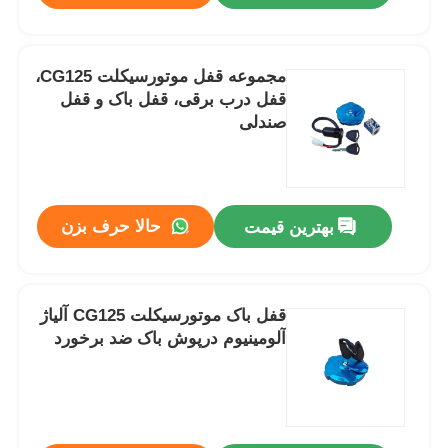
مجموعه قفل موتورسیکلت CG125،
قفل درب برقی، قفل باک و قفل
صندلی
حالا حرف بزن
بهترین قیمت
قفل باک موتورسیکلت CG125 آلیاژ
آلومینیوم درپوش باک ضد برخورد