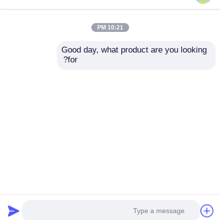
محفظه زنجیر موتور
YBR125 Motorcycle
سیکلت CG125 با
Clutch Cover Right
10:21 PM
استحکام بالا، محافظ
Side Motor Cover
زنجیر موتور سیکلت
قطعات بدن یاماها
Good day, what product are you looking 
ABS
for?
بهترین قیمت
بهترین قیمت
حالا حرف بزن
حالا حرف بزن
بیشتر ببینید
خانه
دربارهی ما
تماس با ما
Desktop Site
نقشه سایت
Privacy Policy
کیفیت
قطعات موتور سیکلت
کارخانه چین.Copyright ©
2026 Guangzhou ZT Parts Co., Ltd.. All Rights