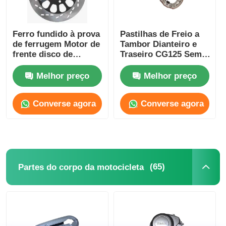
Sistema de freio da motocicleta
Ferro fundido à prova
Pastilhas de Freio a
de ferrugem Motor de
Tambor Dianteiro e
frente disco de
Traseiro CG125 Sem
Partes do corpo da motocicleta
travagem rotor Alta
Amianto Cerâmica /
resistência
Semicerâmica
Melhor preço
Melhor preço
Outros Acessórios para Motocicletas
Converse agora
Converse agora
Luz de motocicleta
Carburador da motocicleta
(65)
Partes do corpo da motocicleta
amortecedor da motocicleta
Correntes e Pinhões de Motocicleta