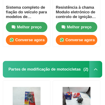
Sistema completo de
Resistência à chama
fiação do veículo para
Modulo eletrónico de
modelos de
controlo de ignição
MOTOCAR para
do motor de ignição
conectar todos os
da série CG
Melhor preço
Melhor preço
componentes
elétricos
Converse agora
Converse agora
(2)
Partes de modificação de motocicletas
Casa
Produtos
Quem Somos