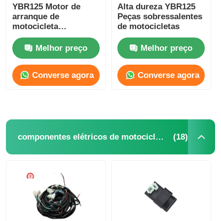
YBR125 Motor de
Alta dureza YBR125
arranque de
Peças sobressalentes
motocicleta
de motocicletas
Componentes de
potência de arranque
Melhor preço
Melhor preço
de alto binário
Converse agora
Converse agora
(18)
componentes elétricos de motocicletas