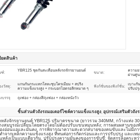
ียดสินค้า
YBR125 ชุดกันสะเทือนหลังรถจักรยานยนต์
ความยา
ณฑ์:
ขนาด:
ผ่านศูน
แกนกันกระแทกโลหะชุบโครเมียม + สปริง
เบาะกั
วัสดุ:
ฟังก์ชั่นของฟังก์ชั่น:
ความแข็งแรงสูง + กระบอกไฮดรอลิกหมาด ๆ
ปรับปร
งบรรจุ
ถุงฟอง + กล่องสี/ถุงฟอง + กล่องหนังวัว
ชิ้นส่วนตัวถังรถมอเตอร์ไซค์ความแข็งแรงสูง
อุปกรณ์เสริมตัวถั
,
็อคหลังจักรยานยนต์ YBR125 ปริมาตรขนาด (ยาวรวม 340MM, กว้างแท่ง 30
่างสมบูรณ์เปลี่ยนโดยตรงโดยไม่ต้องปรับแขนหมุนหลัง; การผสมผสานของพ
รองอ่อนแอและมั่นคง, การพิจารณาความสะดวกสบายของคนขับและไม่มีภา
ําจากเหล็กความแข็งแรงสูง ที่ทนต่อการกัดกร่อนและการปรับปรุง และเหมาะส
หลังเป็นแบบเดียวกัน, ปรับปรุงความมั่นคงของการขับขี่; จัดสกรูล็อคระห