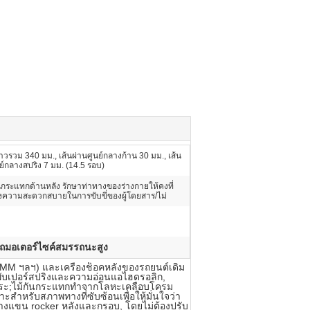
วรวม 340 มม., เส้นผ่านศูนย์กลางก้าน 30 มม., เส้น
ย์กลางสปริง 7 มม. (14.5 รอบ)
นกระแทกด้านหลัง รักษาท่าทางของร่างกายให้คงที่
ุงความสะดวกสบายในการขับขี่ของผู้โดยสาร/ไม่
งรถมอเตอร์ไซค์สมรรถนะสูง
MM ฯลฯ) และเครื่องช็อคหลังของรถยนต์เดิม
ับเปอร์สปริงและความอ่อนแอไฮดรอลิก,
ระ;ไม้กันกระแทกทําจากโลหะเคลือบโครม
ําหรับสภาพทางที่ซับซ้อนเพื่อให้มั่นใจว่า
ว่างแขน rocker หลังและกรอบ, โดยไม่ต้องปรับ