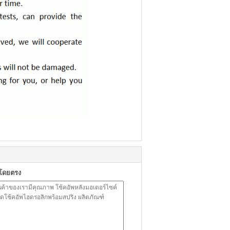
าโดยตรง