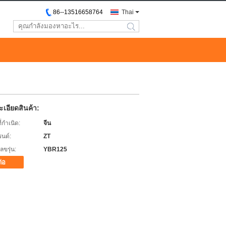
86--13516658764
Thai
search
เอียดสินค้า:
่กำเนิด:
จีน
รนด์:
ZT
ขรุ่น:
YBR125
ต่อ