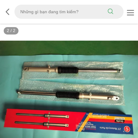
2
/
2