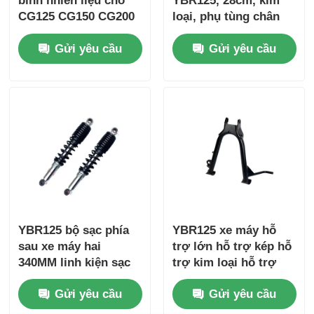
bình nhiên liệu cho
YBR125, 28cm, kim
CG125 CG150 CG200
loại, phụ tùng chân
CG250
chống đỗ xe
Tham quan nhà máy
Gửi yêu cầu
Gửi yêu cầu
Kiểm soát chất lượng
Liên hệ chúng tôi
Yêu cầu báo giá
Phụ tùng động cơ xe máy
YBR125 bộ sạc phía
YBR125 xe máy hỗ
sau xe máy hai
trợ lớn hỗ trợ kép hỗ
340MM linh kiện sạc
trợ kim loại hỗ trợ
linh kiện điện xe máy
thủy lực mùa xuân
chính các bộ phận
Gửi yêu cầu
Gửi yêu cầu
đậu xe
Các bộ phận sửa đổi xe máy