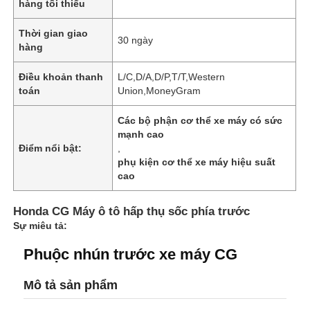
hàng tối thiểu
Thời gian giao
30 ngày
hàng
Điều khoản thanh
L/C,D/A,D/P,T/T,Western
toán
Union,MoneyGram
Các bộ phận cơ thể xe máy có sức
mạnh cao
Điểm nổi bật:
,
phụ kiện cơ thể xe máy hiệu suất
cao
Honda CG Máy ô tô hấp thụ sốc phía trước
Sự miêu tả:
Phuộc nhún trước xe máy CG
Mô tả sản phẩm