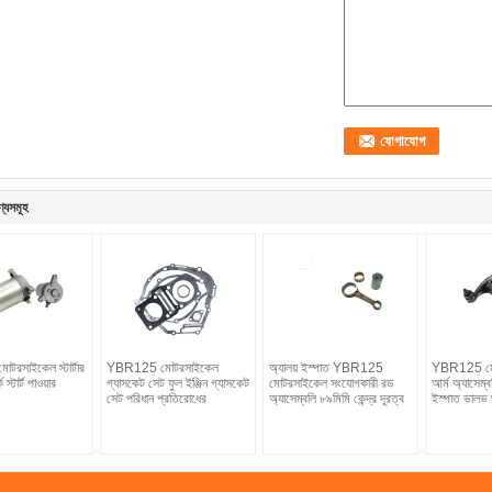
ণ্যসমূহ
রসাইকেল স্টার্টার
YBR125 মোটরসাইকেল
অ্যালয় ইস্পাত YBR125
YBR125 মো
স্টার্ট পাওয়ার
গ্যাসকেট সেট ফুল ইঞ্জিন গ্যাসকেট
মোটরসাইকেল সংযোগকারী রড
আর্ম অ্যাসেম্ব
সেট পরিধান প্রতিরোধের
অ্যাসেম্বলি ৮৯মিমি কেন্দ্র দূরত্ব
ইস্পাত ভালভ