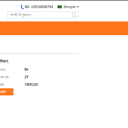
86--13516658764
Bengali
search
 বিবরণ:
 স্থল:
চীন
ুলক নাম:
ZT
বার:
YBR125
াযোগ