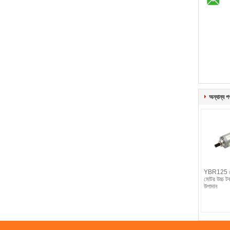
অন্যান্য প
YBR125 মোট
মোটর উচ্চ টর্ক 
উপাদান