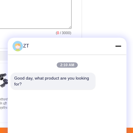
(
0
/ 3000)
ZT
2:10 AM
Good day, what product are you looking 
for?
টরসাইকেল রকার
উচ্চ কঠোরতা YBR125
লি দুটি ঢালাই
মোটরসাইকেল খুচরা যন্ত্রাংশ স্টার্ট
 ড্রাইভ অংশ সহ
শ্যাফট সমাবেশ