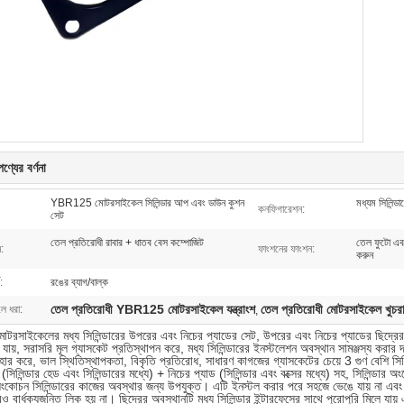
ণ্যের বর্ণনা
YBR125 মোটরসাইকেল সিলিন্ডার আপ এবং ডাউন কুশন
মধ্যম সিলিন্ড
কনফিগারেশন:
সেট
তেল প্রতিরোধী রাবার + ধাতব বেস কম্পোজিট
তেল ফুটো এবং
:
ফাংশনের ফাংশন:
করুন
:
রঙের ব্যাগ/বাল্ক
তেল প্রতিরোধী YBR125 মোটরসাইকেল যন্ত্রাংশ
তেল প্রতিরোধী মোটরসাইকেল খুচরা য
লে ধরা:
,
সাইকেলের মধ্য সিলিন্ডারের উপরের এবং নিচের প্যাডের সেট, উপরের এবং নিচের প্যাডের ছিদ্র
ে যায়, সরাসরি মূল গ্যাসকেট প্রতিস্থাপন করে, মধ্য সিলিন্ডারের ইনস্টলেশন অবস্থান সামঞ্জস্য কর
্যবহার করে, ভাল স্থিতিস্থাপকতা, বিকৃতি প্রতিরোধ, সাধারণ কাগজের গ্যাসকেটের চেয়ে 3 গুণ বেশি স
(সিলিন্ডার হেড এবং সিলিন্ডারের মধ্যে) + নিচের প্যাড (সিলিন্ডার এবং বক্সের মধ্যে) সহ, সিলিন্ডার 
সংকোচন সিলিন্ডারের কাজের অবস্থার জন্য উপযুক্ত। এটি ইনস্টল করার পরে সহজে ভেঙে যায় না এবং ইঞ্
েও বার্ধক্যজনিত লিক হয় না। ছিদ্রের অবস্থানটি মধ্য সিলিন্ডার ইন্টারফেসের সাথে পুরোপুরি মিলে যা