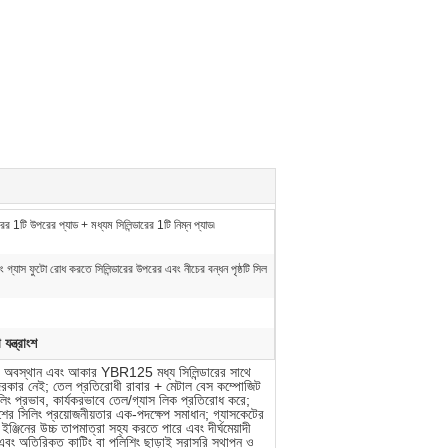
ারের 1টি উপরের প্যাড + মধ্যম সিলিন্ডারের 1টি নিম্ন প্যাড৷
 গ্যাস ফুটো রোধ করতে সিলিন্ডারের উপরের এবং নীচের বন্ধন পৃষ্ঠটি সিল
ন্ত্রাংশ
ের অবস্থান এবং আকার YBR125 মধ্য সিলিন্ডারের সাথে
ার দরকার নেই; তেল প্রতিরোধী রাবার + মেটাল বেস কম্পোজিট
িলিং প্রভাব, কার্যকরভাবে তেল/গ্যাস লিক প্রতিরোধ করে;
অংশের সিলিং প্রয়োজনীয়তার এক-পদক্ষেপ সমাধান; গ্যাসকেটের
জিনের উচ্চ তাপমাত্রা সহ্য করতে পারে এবং দীর্ঘমেয়াদী
য় এবং অতিরিক্ত কাটিং বা পলিশিং ছাড়াই সরাসরি স্থাপন ও