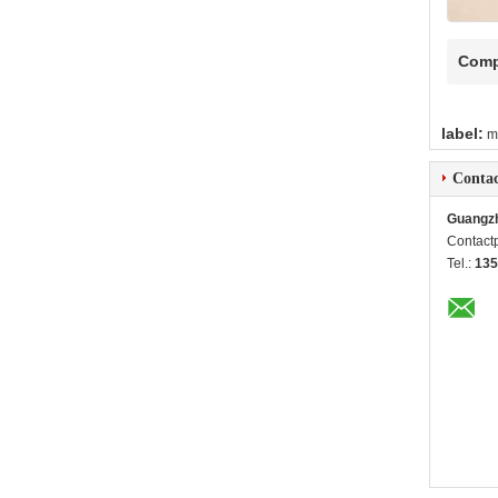
Comp
label:
m
Contac
Guangzh
Contact
Tel.:
135