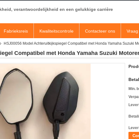
jkheid, verantwoordelijkheid en een gelukkige carrière
Fabrieksreis
Kwaliteitscontrole
Contacteer ons
Vraag 
HSJ00056 Model Achteruitkijkspiegel Compatibel met Honda Yamaha Suzuki M
piegel Compatibel met Honda Yamaha Suzuki Motore
Prod
Beta
Min. b
Verpa
Levert
Betal
Lever
Con