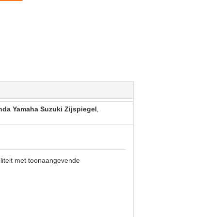
da Yamaha Suzuki Zijspiegel
,
iliteit met toonaangevende