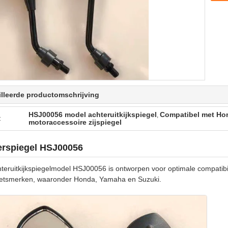
lleerde productomschrijving
HSJ00056 model achteruitkijkspiegel
Compatibel met Hon
,
:
motoraccessoire zijspiegel
erspiegel HSJ00056
hteruitkijkspiegelmodel HSJ00056 is ontworpen voor optimale compatib
ietsmerken, waaronder Honda, Yamaha en Suzuki.