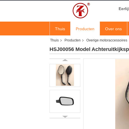
Eerli
Thuis
Producten
Over ons
Thuis
Producten
Overige motoraccessoires
HSJ00056 Model Achteruitkijks