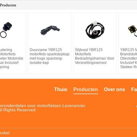
 Producten
oudering
Duurzame YBR125
Slijtvast YBR125
YBR125 Mo
otorfiets
motorfiets-sparkstopkap
Motorfiets
Brandstof
eter Motorolie
met hoge spanning-
Bedradingsharnas Voor
Olievlotte
l Inclusief
isolatie-kap
Versnellingssensor
Inclusief
gsring
Stekker Ro
Thuis
Producten
Over ons
Fa
oronderdelen voor motorfietsen Leverancier.
ll Rights Reserved.
enkel