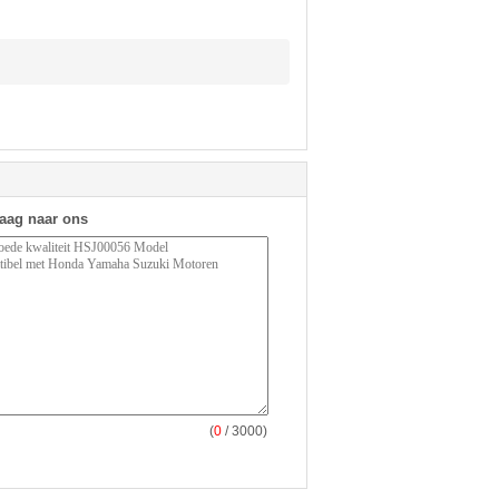
raag naar ons
(
0
/ 3000)