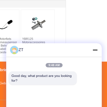
torfiets
YBR125
niveausensor
Motoraccessoires
r Behuizing
Ketting Bovenste
 Kabelboom
Nokkenasketting
ZT
estvrij
Automatische Spanner
9:48 AM
brieksreis
Contacten
Sitemap
Good day, what product are you looking 
for?
Gebouw 3, Mopei Industrial Park, Baiyun
District, provincie Guangdong
524643473@qq.com