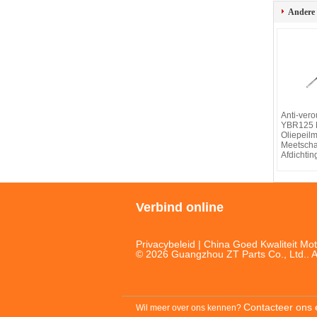
Andere
Anti-ver
YBR125 M
Oliepeilm
Meetschaa
Afdichtin
Verbind online
Privacybeleid
| China Goed Kwaliteit Mot
© 2026 Guangzhou ZT Parts Co., Ltd.. A
Contacteer ons 
Wil meer over ons kennen?