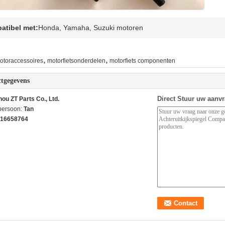
atibel met:
Honda, Yamaha, Suzuki motoren
,
,
otoraccessoires
motorfietsonderdelen
motorfiets componenten
tgegevens
Direct Stuur uw aanv
ou ZT Parts Co., Ltd.
persoon:
Tan
16658764