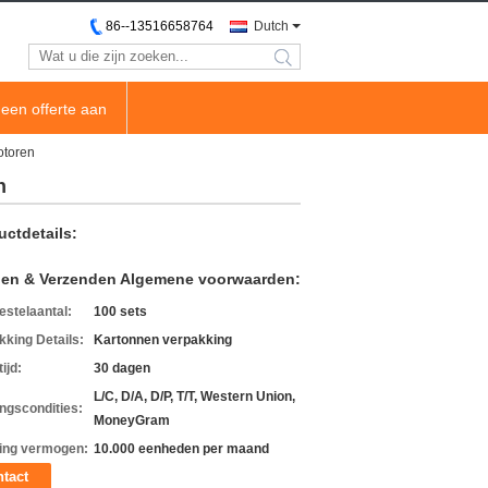
86--13516658764
Dutch
search
een offerte aan
otoren
n
uctdetails:
len & Verzenden Algemene voorwaarden:
estelaantal:
100 sets
kking Details:
Kartonnen verpakking
ijd:
30 dagen
L/C, D/A, D/P, T/T, Western Union,
ingscondities:
MoneyGram
ing vermogen:
10.000 eenheden per maand
tact