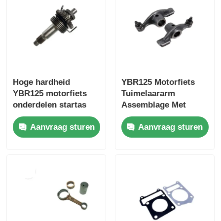
Het systeem van de motorfietsrem
Motorfietslichaamsdelen
Hoge hardheid
YBR125 Motorfiets
Overige motoraccessoires
YBR125 motorfiets
Tuimelaararm
onderdelen startas
Assemblage Met
montage
Twee Gegoten Stalen
motorfietslamp
Aanvraag sturen
Aanvraag sturen
Klepaandrijvingsonderde
Motorfietscarburator
motorfietsschokbreker
Motorfietskettingen en tandwielen