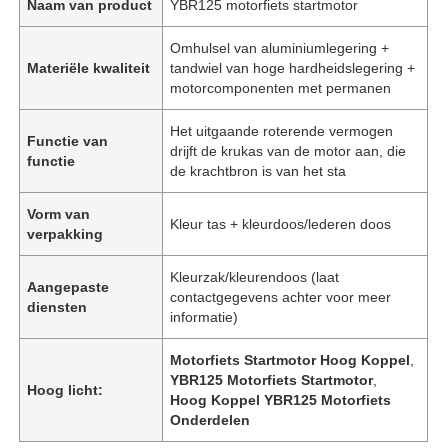
Naam van product
YBR125 motorfiets startmotor
Omhulsel van aluminiumlegering +
Materiële kwaliteit
tandwiel van hoge hardheidslegering +
motorcomponenten met permanen
Het uitgaande roterende vermogen
Functie van
drijft de krukas van de motor aan, die
functie
de krachtbron is van het sta
Vorm van
Kleur tas + kleurdoos/lederen doos
verpakking
Kleurzak/kleurendoos (laat
Aangepaste
contactgegevens achter voor meer
diensten
informatie)
Motorfiets Startmotor Hoog Koppel
,
YBR125 Motorfiets Startmotor
,
Hoog licht:
Hoog Koppel YBR125 Motorfiets
Onderdelen