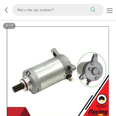
2
/
2