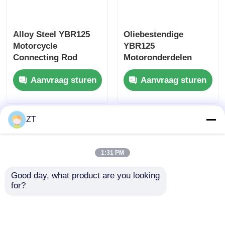
Motorcylinderclutch
Alloy Steel YBR125
Oliebestendige
Motorcycle
YBR125
Motorfietskolven
Connecting Rod
Motoronderdelen
Assembly 89MM
Cilinder Op- en Neer
Aanvraag sturen
Aanvraag sturen
Centrale afstand
Pad Set Motorcilinder
Motorfiets uitlaatpijp
Afdichtingspakking
Motorfietscilinder
ZT
Motorfiets slot
1:31 PM
Good day, what product are you looking 
for?
YBR125
CG125-cilinderset, de
Motorfietspakket
kern van een