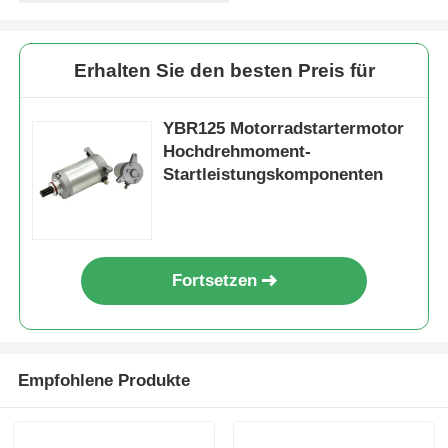
Fabrik Tour
Erhalten Sie den besten Preis für
Qualitätskontrolle
YBR125 Motorradstartermotor
Hochdrehmoment-
Startleistungskomponenten
Kontakt
Referenzen
Fortsetzen
Motorradmotorteile
Elektrische Komponenten für Motorräder
Empfohlene Produkte
Motorradmodifikationsteile