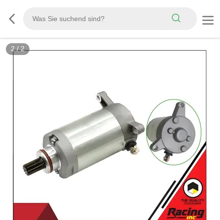
2
/
2