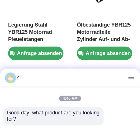
Motorradkupplung
Legierung Stahl
Ölbeständige YBR125
YBR125 Motorrad
Motorradteile
Motorradkolben
Pleuelstangen
Zylinder Auf- und Ab-
Baugruppe 89MM
Dichtungssatz
Anfrage absenden
Anfrage absenden
Mittenabstand
Motorzylinder
Auspuffrohr für Motorräder
Dichtungssatz
Motorradzylinder
ZT
Motorradschloss
4:46 AM
Good day, what product are you looking 
for?
YBR125 Motorrad
CG125 Zylindersatz,