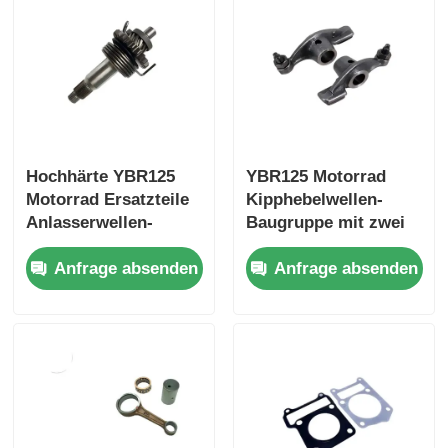
Motorradbremsanlage
Motorrad-Körperteile
Hochhärte YBR125
YBR125 Motorrad
Andere Zubehörteile für Motorräder
Motorrad Ersatzteile
Kipphebelwellen-
Anlasserwellen-
Baugruppe mit zwei
Motorradlicht
Baugruppe
Ventiltriebsteilen aus
Anfrage absenden
Anfrage absenden
Stahlguss
Motorrad-Vergaser
Motorradstoßdämpfer
Motorradketten und Kettenräder