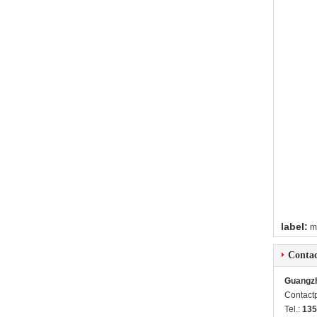
label:
m
Contac
Guangzh
Contact
Tel.:
135