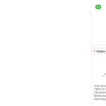
Andere
Anti-ver
YBR125 M
Oliepeilm
Meetschaa
Afdichtin