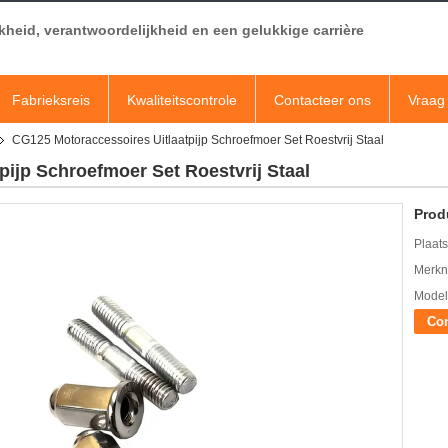
jkheid, verantwoordelijkheid en een gelukkige carrière
Fabrieksreis
Kwaliteitscontrole
Contacteer ons
Vraag 
CG125 Motoraccessoires Uitlaatpijp Schroefmoer Set Roestvrij Staal
ijp Schroefmoer Set Roestvrij Staal
Prod
Plaats
Merkn
Mode
Con