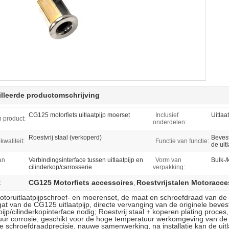
lleerde productomschrijving
CG125 motorfiets uitlaatpijp moerset
Inclusief
Uitlaa
 product:
onderdelen:
Roestvrij staal (verkoperd)
Bevest
kwaliteit:
Functie van functie:
de uit
an
Verbindingsinterface tussen uitlaatpijp en
Vorm van
Bulk-/
cilinderkop/carrosserie
verpakking:
CG125 Motorfiets accessoires
Roestvrijstalen Motoracce
:
,
oruitlaatpijpschroef- en moerenset, de maat en schroefdraad van de 
t van de CG125 uitlaatpijp, directe vervanging van de originele beve
tpijp/cilinderkopinterface nodig; Roestvrij staal + koperen plating proc
ur corrosie, geschikt voor de hoge temperatuur werkomgeving van de uit
e schroefdraadprecisie, nauwe samenwerking, na installatie kan de uitl