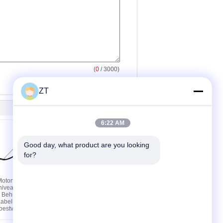
(
0
/ 3000)
ZT
6:22 AM
Good day, what product are you looking 
for?
torfiets
YBR125
niveausensor
Motoraccessoires
r Behuizing
Ketting Bovenste
 Kabelboom
Nokkenasketting
estvrij
Automatische Spanner