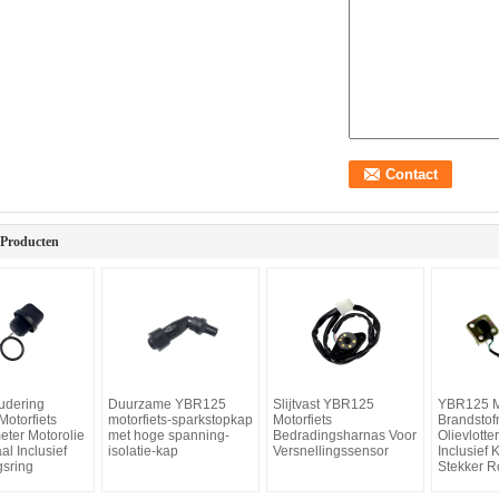
 Producten
oudering
Duurzame YBR125
Slijtvast YBR125
YBR125 Mo
otorfiets
motorfiets-sparkstopkap
Motorfiets
Brandstof
eter Motorolie
met hoge spanning-
Bedradingsharnas Voor
Olievlotte
l Inclusief
isolatie-kap
Versnellingssensor
Inclusief
gsring
Stekker Ro