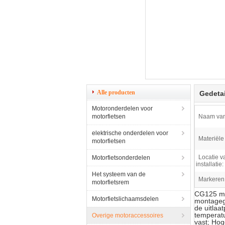
Alle producten
Gedetai
Motoronderdelen voor
motorfietsen
Naam van
elektrische onderdelen voor
Materiële 
motorfietsen
Locatie v
Motorfietsonderdelen
installatie:
Het systeem van de
Markeren
motorfietsrem
CG125 mot
Motorfietslichaamsdelen
montagega
de uitlaa
temperatu
Overige motoraccessoires
vast; Hog