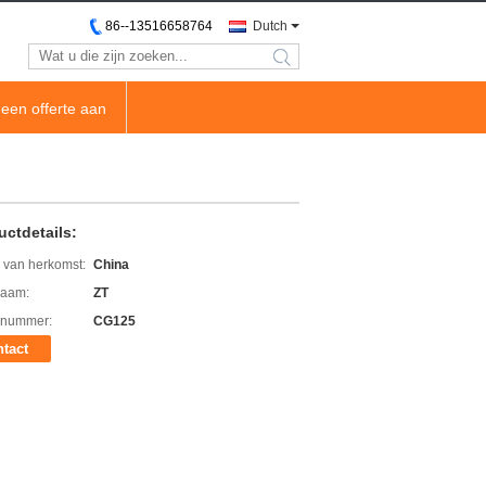
86--13516658764
Dutch
search
een offerte aan
uctdetails:
 van herkomst:
China
aam:
ZT
lnummer:
CG125
tact