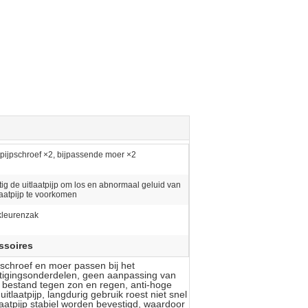
tpijpschroef ×2, bijpassende moer ×2
ig de uitlaatpijp om los en abnormaal geluid van
laatpijp te voorkomen
kleurenzak
ssoires
schroef en moer passen bij het
stigingsonderdelen, geen aanpassing van
es, bestand tegen zon en regen, anti-hoge
laatpijp, langdurig gebruik roest niet snel
aatpijp stabiel worden bevestigd, waardoor