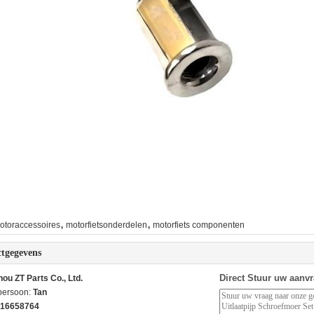
,
,
otoraccessoires
motorfietsonderdelen
motorfiets componenten
tgegevens
Direct Stuur uw aanv
ou ZT Parts Co., Ltd.
persoon:
Tan
16658764