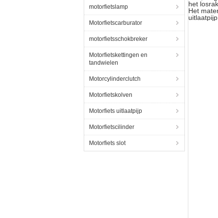
het losra
motorfietslamp
Het mater
uitlaatpi
Motorfietscarburator
motorfietsschokbreker
Motorfietskettingen en
tandwielen
Motorcylinderclutch
Motorfietskolven
Motorfiets uitlaatpijp
Motorfietscilinder
Motorfiets slot