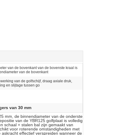
ter van de bovenkant van de bovenste kraal is
endiameter van de bovenkant
erking van de golfschijf, draag axiale druk,
ing en slijtage tussen go
agers van 30 mm
 25 mm, de binnendiameter van de onderste
epositie van de YBR125 golfplaat is volledig
 schaal + stalen bal zijn gemaakt van
eschikt voor roterende omstandigheden met
 askracht effectief verspreiden wanneer de