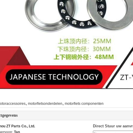
,
,
otoraccessoires
motorfietsonderdelen
motorfiets componenten
tgegevens
Direct Stuur uw aanv
ou ZT Parts Co., Ltd.
persoon:
Tan