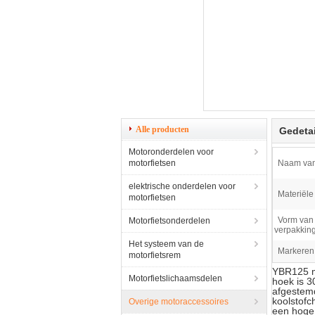
Alle producten
Gedetai
Motoronderdelen voor
motorfietsen
Naam van
elektrische onderdelen voor
Materiële 
motorfietsen
Vorm van
Motorfietsonderdelen
verpakking
Het systeem van de
Markeren
motorfietsrem
YBR125 mo
Motorfietslichaamsdelen
hoek is 3
afgestemd
koolstofc
Overige motoraccessoires
een hoge 