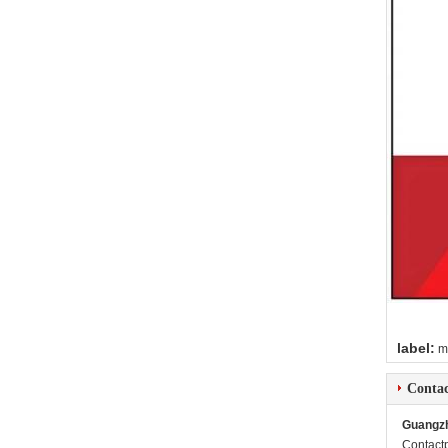
label:
m
Contac
Guangzh
Contact