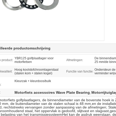
lleerde productomschrijving
YBR125 golfplaatlager voor
De binnendiame
 product:
Afmetingen:
motorfietsen
25 mm/de binn
Hoog koolstofchroomlagerstaal
Ondersteun de w
kwaliteit:
Functie van functie:
(stalen kom + stalen kogel)
verminder wrijv
Kleurzak + kleurdoos/bulk
:
Motorfiets accessoires Wave Plate Bearing
Motorrijtuigl
:
,
torfiets golfplaatlagers, de binnendiameter van de bovenste hoek is
0 mm, de buitendiameter van de stalen schaal is 48 mm,en de installati
, rechtstreeks vervangen zonder aanpassing van de afmetingen; Stalen
hroomhoudend staal, het oppervlak is gedoofd, slijtvast en slagvast,g
belasting van het transmissiesysteemHet kan de asdruk weerstaan, de