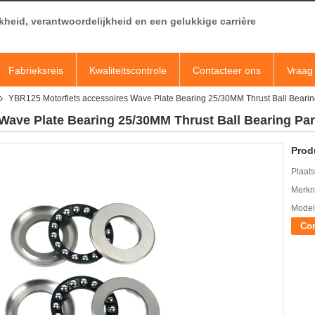
jkheid, verantwoordelijkheid en een gelukkige carrière
Fabrieksreis
Kwaliteitscontrole
Contacteer ons
Vraag 
YBR125 Motorfiets accessoires Wave Plate Bearing 25/30MM Thrust Ball Bearin
Wave Plate Bearing 25/30MM Thrust Ball Bearing Par
Prod
Plaats
Merkn
Mode
Con