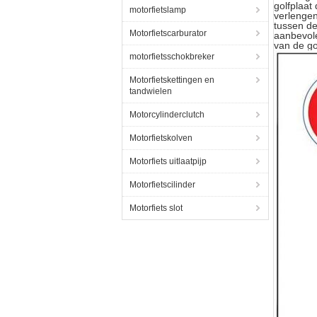
golfplaat
motorfietslamp
verlengen
tussen de
Motorfietscarburator
aanbevole
van de go
motorfietsschokbreker
Motorfietskettingen en
tandwielen
Motorcylinderclutch
Motorfietskolven
Motorfiets uitlaatpijp
Motorfietscilinder
Motorfiets slot