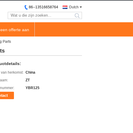
86--13516658764
Dutch
search
een offerte aan
g Parts
ts
uctdetails:
 van herkomst:
China
aam:
ZT
lnummer:
YBR125
tact