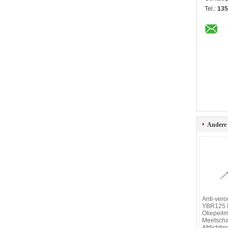
Tel.:
135
Andere
Anti-ver
YBR125 M
Oliepeilm
Meetschaa
Afdichtin