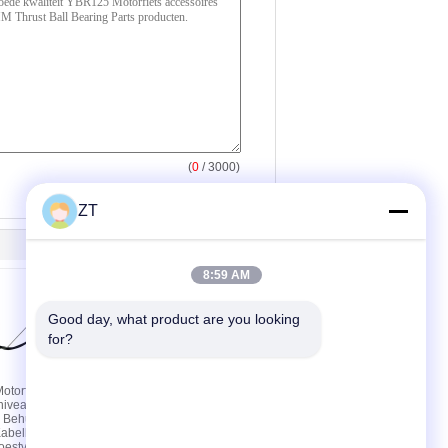
(
0
/ 3000)
ZT
8:59 AM
Good day, what product are you looking 
for?
torfiets
YBR125
niveausensor
Motoraccessoires
r Behuizing
Ketting Bovenste
 Kabelboom
Nokkenasketting
estvrij
Automatische Spanner