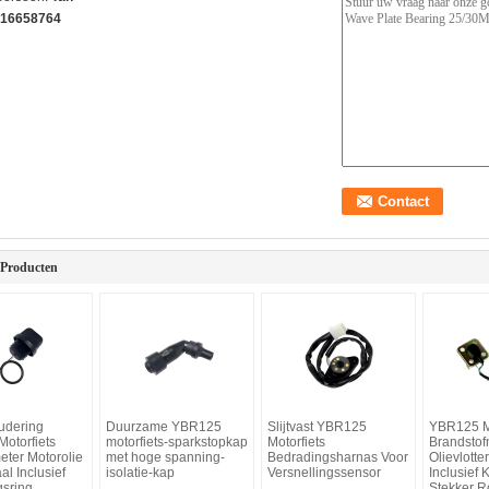
16658764
 Producten
oudering
Duurzame YBR125
Slijtvast YBR125
YBR125 Mo
otorfiets
motorfiets-sparkstopkap
Motorfiets
Brandstof
eter Motorolie
met hoge spanning-
Bedradingsharnas Voor
Olievlotte
l Inclusief
isolatie-kap
Versnellingssensor
Inclusief
gsring
Stekker Ro