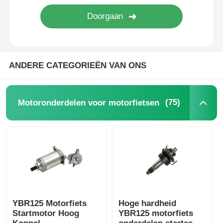
Het systeem van de motorfietsrem
Motorfietslichaamsdelen
ANDERE CATEGORIEËN VAN ONS
Overige motoraccessoires
(75)
Motoronderdelen voor motorfietsen
motorfietslamp
Motorfietscarburator
motorfietsschokbreker
YBR125 Motorfiets
Hoge hardheid
Startmotor Hoog
YBR125 motorfiets
Motorfietskettingen en tandwielen