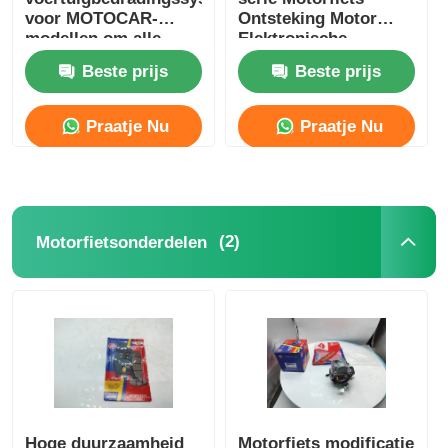
voor MOTOCAR-
Ontsteking Motor
modellen om alle
Elektronische
elektrische
Ontsteking
Beste prijs
Beste prijs
componenten aan te
Besturingsmodule
sluiten
Praatje Nu
Praatje Nu
(2)
Motorfietsonderdelen
Hoge duurzaamheid
Motorfiets modificatie