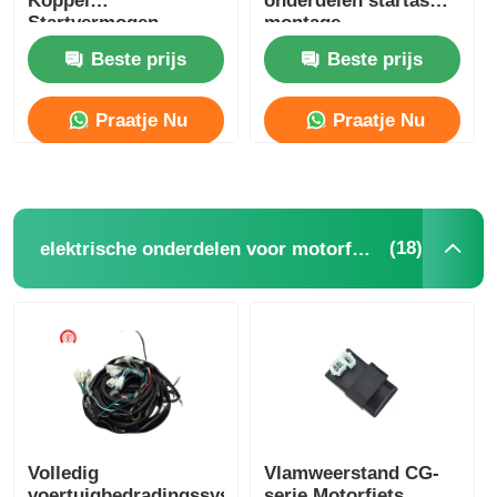
Koppel
onderdelen startas
Startvermogen
montage
Componenten
Motorcylinderclutch
Beste prijs
Beste prijs
Praatje Nu
Praatje Nu
Motorfietskolven
Motorfiets uitlaatpijp
(18)
elektrische onderdelen voor motorfietsen
Motorfietscilinder
Motorfiets slot
Volledig
Vlamweerstand CG-
voertuigbedradingssysteem
serie Motorfiets