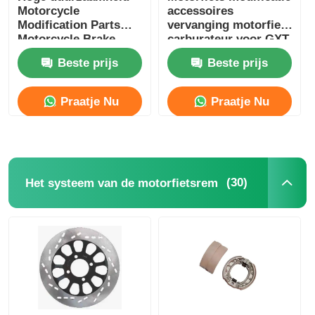
Motorcycle
accessoires
Modification Parts
vervanging motorfiets
Motorcycle Brake
carburateur voor GXT
Disc Voor Genesis
Model CB125
Beste prijs
Beste prijs
GXT Model
Praatje Nu
Praatje Nu
(30)
Het systeem van de motorfietsrem