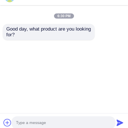
Hoge Sterkte CG125
YBR125 Motorfiets
Motorfiets
Koppelingdeksel
6:30 PM
Kettingkast ABS
Rechterkant
Motorfiets
Motorblok Yamaha
Good day, what product are you looking 
Kettingbeschermer
Carrosserie
for?
Beste prijs
Beste prijs
Onderdelen
Praatje Nu
Praatje Nu
Bekijk meer
Thuis
Ongeveer ons
Contacteer ons
Desktop Site
Sitemap
Privacy Policy
Kwaliteit
Motoronderdelen voor motorfietsen
China
Fabriek.Copyright © 2026 Guangzhou ZT Parts