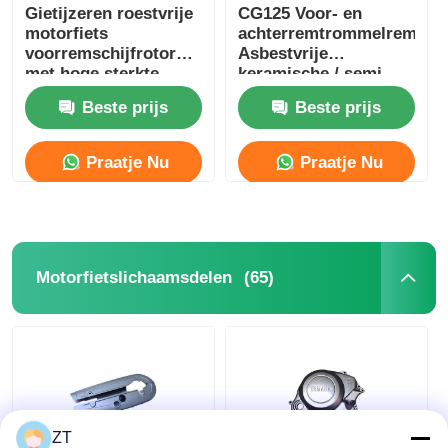
Gietijzeren roestvrije
CG125 Voor- en
motorfiets
achterremtrommelremblo
voorremschijfrotor
Asbestvrije
met hoge sterkte
keramische / semi-
metalen remschoenen
Beste prijs
Beste prijs
Praatje Nu
Praatje Nu
(65)
Motorfietslichaamsdelen
ZT