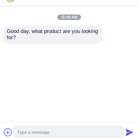
Cassa per catene per
Coperchio frizione
moto CG125 ad alta
moto YBR125 lato
11:40 AM
resistenza ABS
destro motore
Protezione per catene
Coperture Yamaha
Good day, what product are you looking 
per moto
for?
Miglior prezzo
Miglior prezzo
Ora chiacchieri
Ora chiacchieri
Osservi più
Casa
Circa noi
Contattaci
Desktop Site
Mappa del sito
Privacy Policy
Qualità
Parti del motore del motociclo
Fabbrica
cinese.Copyright © 2026 Guangzhou ZT Parts