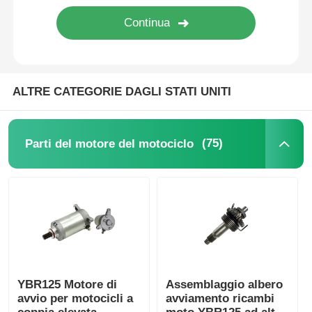
Sistema di frenatura del motociclo
Parti del corpo del motociclo
ALTRE CATEGORIE DAGLI STATI UNITI
Altri accessori per motociclette
(75)
Parti del motore del motociclo
luci per motocicli
Carburatore del motociclo
ammortizzatore del motociclo
YBR125 Motore di
Assemblaggio albero
avvio per motocicli a
avviamento ricambi
Catene e pignoni per moto