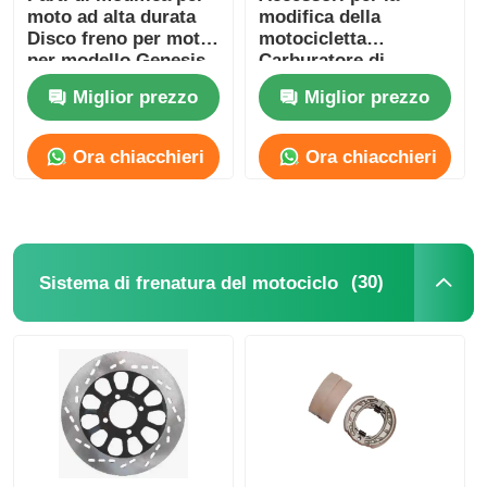
moto ad alta durata
modifica della
Disco freno per moto
motocicletta
per modello Genesis
Carburatore di
GXT
ricambio per
Miglior prezzo
Miglior prezzo
motocicletta per GXT
Modello CB125
Ora chiacchieri
Ora chiacchieri
(30)
Sistema di frenatura del motociclo