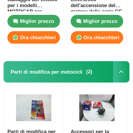
per i modelli
dell'accensione del
MOTOCAR per
motore della serie CG
collegare tutti i
Miglior prezzo
Miglior prezzo
componenti elettrici
Ora chiacchieri
Ora chiacchieri
(2)
Parti di modifica per motocicli
Parti di modifica per
Accessori per la