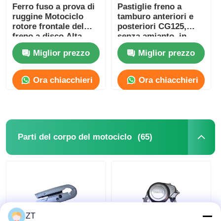
Ferro fuso a prova di
Pastiglie freno a
ruggine Motociclo
tamburo anteriori e
rotore frontale del
posteriori CG125,
freno a disco Alta
senza amianto, in
resistenza
ceramica / semi-
Miglior prezzo
Miglior prezzo
metalliche
Ora chiacchieri
Ora chiacchieri
(65)
Parti del corpo del motociclo
ZT