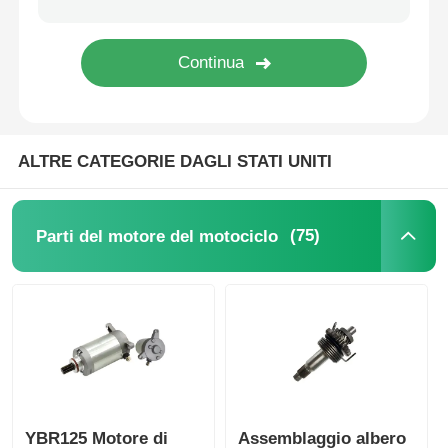
Imbroglio della moto
Pistoli per motocicli
ALTRE CATEGORIE DAGLI STATI UNITI
Tubo di scarico per motocicli
(75)
Parti del motore del motociclo
cilindro di moto
Serratura della moto
YBR125 Motore di
Assemblaggio albero