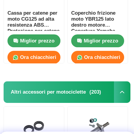
Cassa per catene per
Coperchio frizione
moto CG125 ad alta
moto YBR125 lato
resistenza ABS
destro motore
Protezione per catene
Coperture Yamaha
per moto
Miglior prezzo
Miglior prezzo
Ora chiacchieri
Ora chiacchieri
(203)
Altri accessori per motociclette