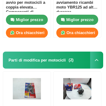
avvio per motocicli a
avviamento ricambi
coppia elevata
moto YBR125 ad alta
Componenti di
durezza
potenza di avvio
Miglior prezzo
Miglior prezzo
Ora chiacchieri
Ora chiacchieri
(2)
Parti di modifica per motocicli