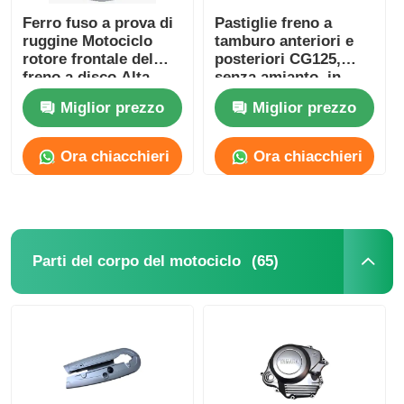
Ferro fuso a prova di
Pastiglie freno a
ruggine Motociclo
tamburo anteriori e
rotore frontale del
posteriori CG125,
freno a disco Alta
senza amianto, in
resistenza
ceramica / semi-
Miglior prezzo
Miglior prezzo
metalliche
Ora chiacchieri
Ora chiacchieri
(65)
Parti del corpo del motociclo