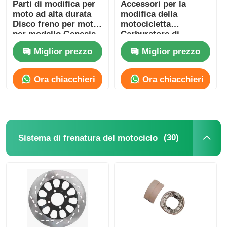
Parti di modifica per
Accessori per la
moto ad alta durata
modifica della
Disco freno per moto
motocicletta
per modello Genesis
Carburatore di
GXT
ricambio per
Miglior prezzo
Miglior prezzo
motocicletta per GXT
Modello CB125
Ora chiacchieri
Ora chiacchieri
(30)
Sistema di frenatura del motociclo