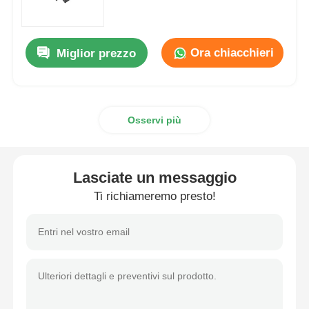
Sistema di frenatura del motociclo
Ora chiacchieri
Miglior prezzo
Parti del corpo del motociclo
Osservi più
Altri accessori per motociclette
luci per motocicli
Lasciate un messaggio
Ti richiameremo presto!
Carburatore del motociclo
ammortizzatore del motociclo
Catene e pignoni per moto