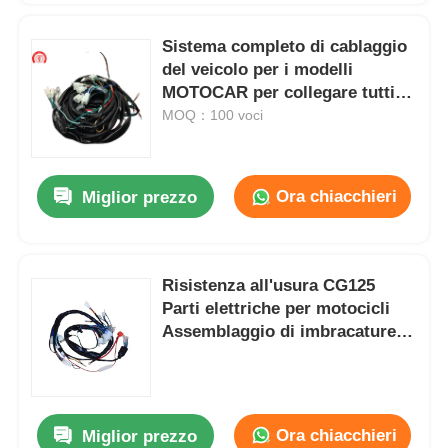
Sistema completo di cablaggio
del veicolo per i modelli
MOTOCAR per collegare tutti i
componenti elettrici
MOQ：100 voci
Ora chiacchieri
Miglior prezzo
Risistenza all'usura CG125
Parti elettriche per motocicli
Assemblaggio di imbracature
elettriche Isolamento PVC
Ora chiacchieri
Miglior prezzo