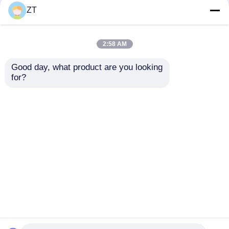
ZT
Set di parapolvere +
Accessori per moto
paraolio per
YBR125 Catena
2:58 AM
ammortizzatore
tendicatena
anteriore moto CG125
automatica della
Good day, what product are you looking 
27X37X10.5
catena di
for?
Miglior prezzo
Miglior prezzo
distribuzione
superiore
Ora chiacchieri
Ora chiacchieri
Osservi più
Casa
Circa noi
Contattaci
Desktop Site
Mappa del sito
Privacy Policy
Qualità
Parti del motore del motociclo
Fabbrica