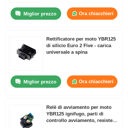
Ora chiacchieri
Miglior prezzo
Fatory Tour
Controllo di qualità
Rettificatore per moto YBR125
di silicio Euro 2 Five - carica
universale a spina
Contattaci
Richiedere un preventivo
Ora chiacchieri
Miglior prezzo
Parti del motore del motociclo
componenti elettrici per motocicli
Relè di avviamento per moto
YBR125 ignifugo, parti di
controllo avviamento, resistenti
Parti di modifica per motocicli
all'usura