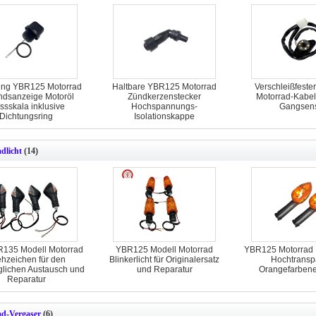
ging YBR125 Motorrad
Haltbare YBR125 Motorrad
Verschleißfest
ndsanzeige Motoröl
Zündkerzenstecker
Motorrad-Kabel
sskala inklusive
Hochspannungs-
Gangsen
Dichtungsring
Isolationskappe
dlicht
(14)
135 Modell Motorrad
YBR125 Modell Motorrad
YBR125 Motorrad F
hzeichen für den
Blinkerlicht für Originalersatz
Hochtransp
glichen Austausch und
und Reparatur
Orangefarbene
Reparatur
d-Vergaser
(6)