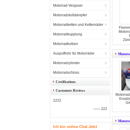
Motorrad-Vergaser
Motorradstoßdämpfer
Motorradketten und Kettenräder
Flammw
Motorr
Motorradkupplung
Zün
Motorradkolben
Auspuffrohr für Motorräder
Motorra
Motorradzylinder
Motorradschloss
Certifications
Customers Reviews
Motorrad
Ersatz
2222
GX
—— 222
Motorr
Ich bin online Chat Jetzt