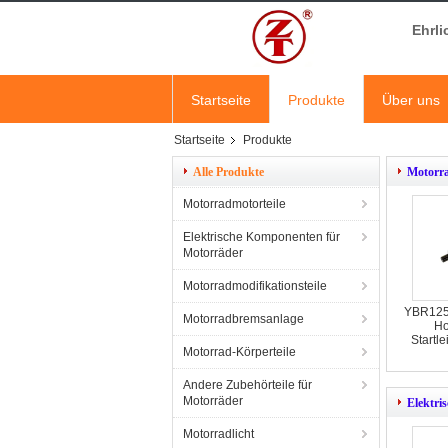
Ehrli
Startseite
Produkte
Über uns
Startseite
Produkte
Alle Produkte
Motorra
Motorradmotorteile
Elektrische Komponenten für
Motorräder
Motorradmodifikationsteile
YBR125 
Motorradbremsanlage
Ho
Startl
Motorrad-Körperteile
Andere Zubehörteile für
Motorräder
Elektri
Motorradlicht