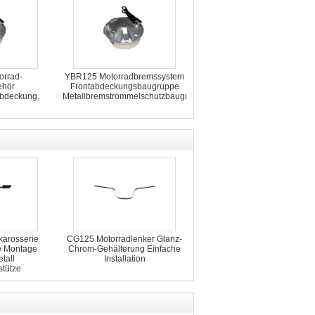
orrad-
YBR125 Motorradbremssystem
ehör
Frontabdeckungsbaugruppe
bdeckung,
Metallbremstrommelschutzbaugruppe
arosserie
CG125 Motorradlenker Glanz-
e Montage
Chrom-Gehälterung Einfache
tall
Installation
stütze