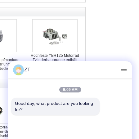
5
Hochfeste YBR125 Motorrad
kopfmontage
Zylinderbaugruppe enthält
er und
Kolbenring 54MM
deckel
ZT
9:09 AM
Good day, what product are you looking 
for?
orrad-
Glanzchrom CG125
ter-Sperre
Motorradschloss Set
lschließung
Vollständiges Zündschloss und