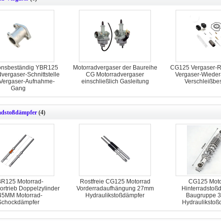
onsbeständig YBR125
Motorradvergaser der Baureihe
CG125 Vergaser-Re
vergaser-Schnittstelle
CG Motorradvergaser
Vergaser-Wieder
 Vergaser-Aufnahme-
einschließlich Gasleitung
Verschleißbe
Gang
adstoßdämpfer
(4)
R125 Motorrad-
Rostfreie CG125 Motorrad
CG125 Moto
rtrieb Doppelzylinder
Vorderradaufhängung 27mm
Hinterradstoß
45MM Motorrad-
Hydraulikstoßdämpfer
Baugruppe 
Schockdämpfer
Hydraulikstoß