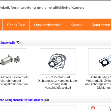
chkeit, Verantwortung und eine glückliche Karriere
Fabrik Tour
Qualitätskontrolle
Kontakt
Referenzen
dmotorteile
(75)
Motorradstartermotor
YBR125 Motorrad
Ölbeständige
chdrehmoment-
Dichtungssatz Komplett Motor
Motorradteile Zylin
eistungskomponenten
Dichtungssatz
Ab-Dichtungssatz M
Verschleißfestigkeit
Dichtungs
sche Komponenten für Motorräder
(18)