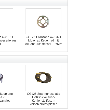
n 428-15T
CG125 Großzahn 428-37T
rosserie aus
Motorrad Kettenrad mit
n
Außendurchmesser 106MM
dkupplung
CG125 Spannungsplatte
be 73
Holzstücke aus 5
antrieb
Kohlenstofffasern
Verschleißfestplatten