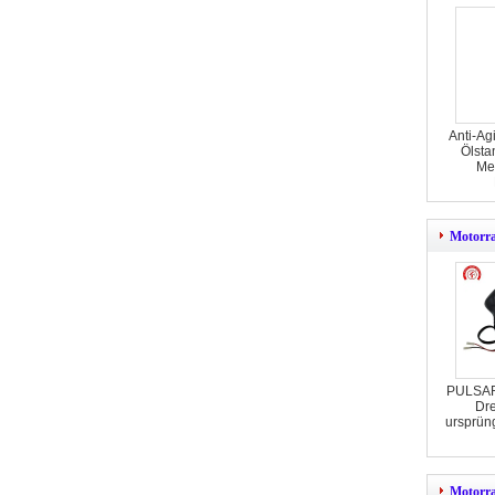
Anti-A
Ölsta
Mes
Motorra
PULSAR
Dre
ursprün
Motorra