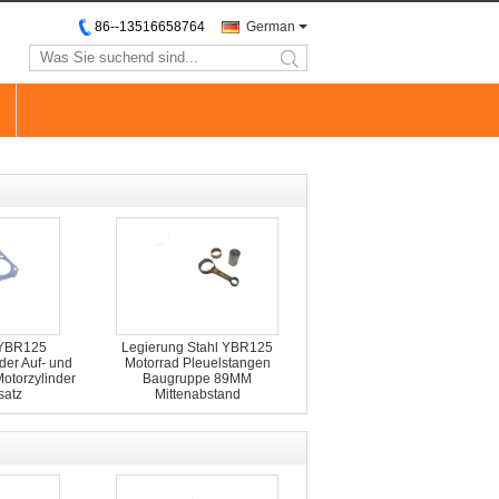
86--13516658764
German
search
 YBR125
Legierung Stahl YBR125
der Auf- und
Motorrad Pleuelstangen
otorzylinder
Baugruppe 89MM
satz
Mittenabstand