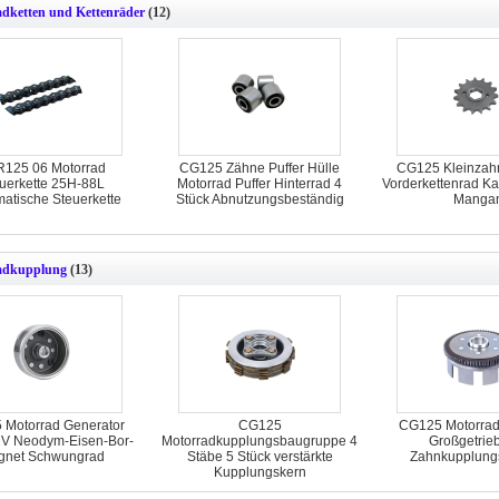
dketten und Kettenräder
(12)
125 06 Motorrad
CG125 Zähne Puffer Hülle
CG125 Kleinzah
uerkette 25H-88L
Motorrad Puffer Hinterrad 4
Vorderkettenrad Ka
atische Steuerkette
Stück Abnutzungsbeständig
Manga
adkupplung
(13)
Motorrad Generator
CG125
CG125 Motorra
2V Neodym-Eisen-Bor-
Motorradkupplungsbaugruppe 4
Großgetrie
gnet Schwungrad
Stäbe 5 Stück verstärkte
Zahnkupplungs
Kupplungskern