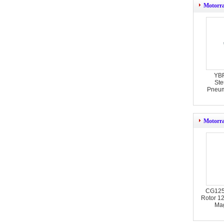
Motorra
YBR
Ste
Pneum
Motorr
CG125 
Rotor 1
Ma