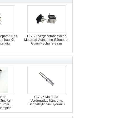
paratur-Kit
CG125 Vergaseroberfläche
aufbau-Kit
Motorrad-Aufnahme-Gängegurt
ständig
Gummi-Schuhe-Basis
rrad-
CG125 Motorrad-
dämpfer-
Vorderradaufhängung,
315mm
Doppelzylinder-Hydraulik
dämpfer