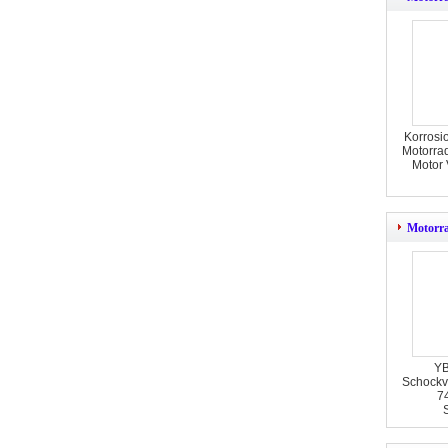
Korrosi
Motorrad
Motor
Motorr
YB
Schockvo
7