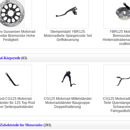
es Gusseisen Motorrad
Stempelstahl YBR125
YBR125 Mot
heibe Bremsrotor Hohe
Motorradteile Spiegelcode Set
Bremszub
Festigkeit
Griffsteuerung
Hinterradnabena
rostfrei
d-Körperteile
(63)
Rost CG125 Motorrad
CG125 Motorrad-Mittelständer
CG125 Motorradk
änder für 125 Top Rod
Motorradständer Baugruppe
Teile Querstang
er Seitenparkständer
Doppelhalterung
Schwarzme
Fahrgastfuß
Zubehörteile für Motorräder
(203)