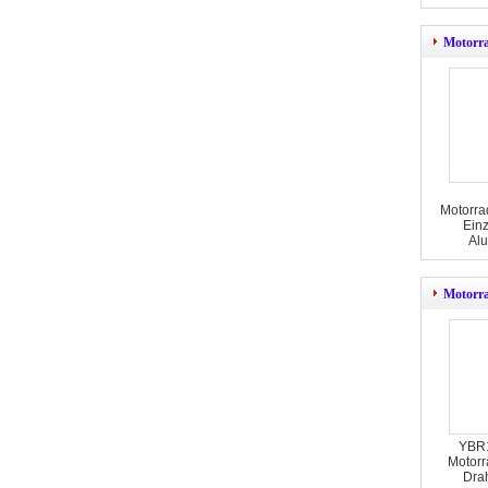
Motorra
Motorra
Einz
Al
Motorra
YBR1
Motorr
Dra