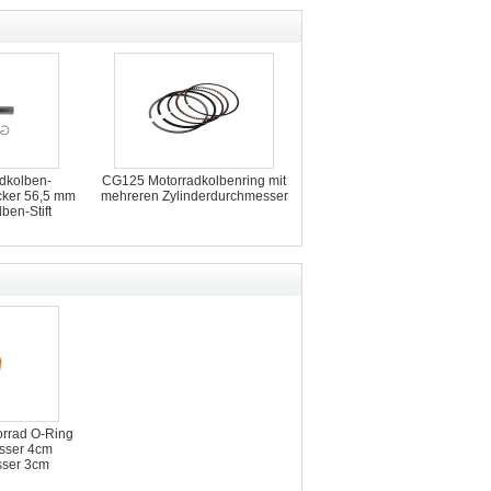
dkolben-
CG125 Motorradkolbenring mit
ker 56,5 mm
mehreren Zylinderdurchmesser
ben-Stift
rrad O-Ring
sser 4cm
sser 3cm