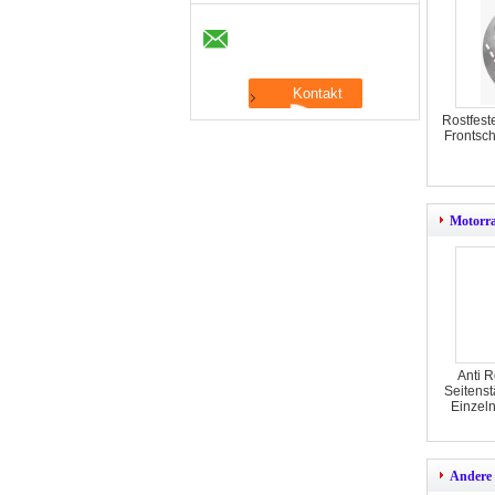
Rostfest
Frontsc
Motorra
Anti 
Seitenst
Einzeln
Andere 