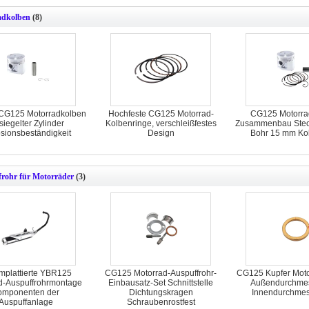
adkolben
(8)
CG125 Motorradkolben
Hochfeste CG125 Motorrad-
CG125 Motorra
siegelter Zylinder
Kolbenringe, verschleißfestes
Zusammenbau Stec
sionsbeständigkeit
Design
Bohr 15 mm Kol
rohr für Motorräder
(3)
mplattierte YBR125
CG125 Motorrad-Auspuffrohr-
CG125 Kupfer Moto
d-Auspuffrohrmontage
Einbausatz-Set Schnittstelle
Außendurchme
omponenten der
Dichtungskragen
Innendurchme
Auspuffanlage
Schraubenrostfest