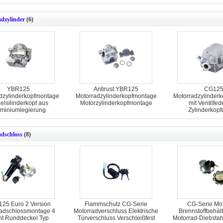
dzylinder
(6)
YBR125
Antirust YBR125
CG12
dzylinderkopfmontage
Motorradzylinderkopfmontage
Motorradzylinder
elsilinderkopf aus
Motorzylinderkopfmontage
mit Ventilfed
uminiumlegierung
Zylinderkopf
dschloss
(8)
25 Euro 2 Version
Flammschutz CG-Serie
CG-Serie Mot
adschlossmontage 4
Motorradverschluss Elektrische
Brennstoffbehäl
ht Runddeckel Typ
Türverschluss Verschleißfest
Motorrad-Diebstah