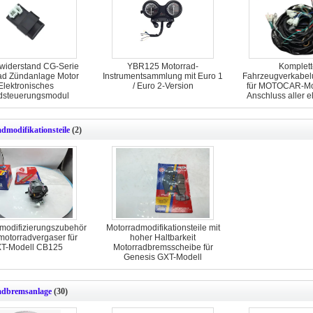
iderstand CG-Serie
YBR125 Motorrad-
Komplett
ad Zündanlage Motor
Instrumentsammlung mit Euro 1
Fahrzeugverkabel
Elektronisches
/ Euro 2-Version
für MOTOCAR-Mo
dsteuerungsmodul
Anschluss aller e
Komponen
dmodifikationsteile
(2)
modifizierungszubehör
Motorradmodifikationsteile mit
motorradvergaser für
hoher Haltbarkeit
T-Modell CB125
Motorradbremsscheibe für
Genesis GXT-Modell
adbremsanlage
(30)