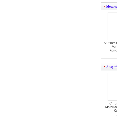
Motorr
56.5mm 
Ver
Korro
Auspuff
Chro
Motorra
K