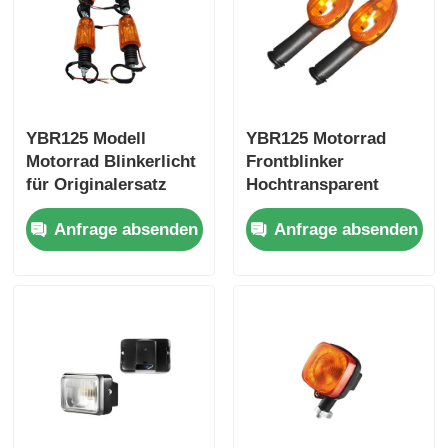
Fabrik Tour
Qualitätskontrolle
YBR125 Modell
YBR125 Motorrad
Motorrad Blinkerlicht
Frontblinker
für Originalersatz
Hochtransparent
Kontakt
und Reparatur
Orangefarbene
Anfrage absenden
Anfrage absenden
Schale
Referenzen
Motorradmotorteile
Elektrische Komponenten für Motorräder
Motorradmodifikationsteile