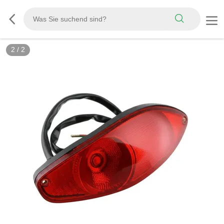
2
/
2