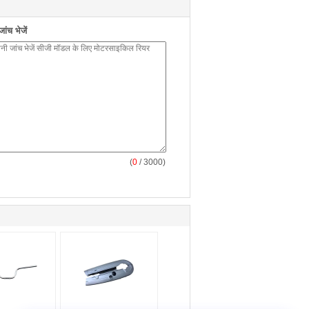
ंच भेजें
(
0
/ 3000)