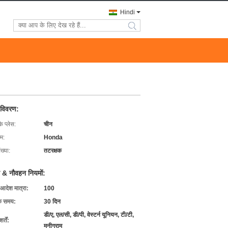
Hindi
search
 विवरण:
के प्लेस:
चीन
ाम:
Honda
ख्या:
तटरक्षक
 & नौवहन नियमों:
 आदेश मात्रा:
100
के समय:
30 दिन
डी/ए, एल/सी, डी/पी, वेस्टर्न यूनियन, टी/टी,
्तें:
मनीग्राम