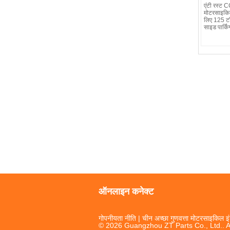
एंटी रस्ट
मोटरसाइकिल
लिए 125 टॉ
साइड पार्कि
ऑनलाइन कनेक्ट
गोपनीयता नीति
| चीन अच्छा गुणवत्ता मोटरसाइकिल इंजन 
© 2026 Guangzhou ZT Parts Co., Ltd.. A