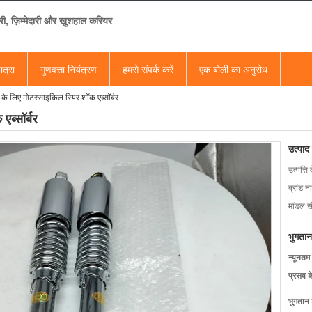
री, ज़िम्मेदारी और खुशहाल करियर
ात्रा
गुणवत्ता नियंत्रण
हमसे संपर्क करें
एक बोली का अनुरोध
के लिए मोटरसाइकिल रियर शॉक एब्सॉर्बर
ब्सॉर्बर
उत्पाद
उत्पत्ति 
ब्रांड न
मॉडल सं
भुगतान
न्यूनतम
प्रसव 
भुगतान शर