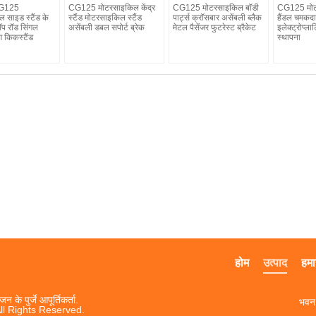
 CG125
CG125 मोटरसाइकिल केंद्र
CG125 मोटरसाइकिल बॉडी
CG125 मोट
 साइड स्टैंड के
स्टैंड मोटरसाइकिल स्टैंड
पार्ट्स क्रॉसबार असेंबली ब्लैक
हैंडल चमकदा
प रॉड सिंगल
असेंबली डबल सपोर्ट ब्रेक
मेटल पैसेंजर फुटरेस्ट ब्रैकेट
इलेक्ट्रोप्ल
ंग किकस्टैंड
स्थापना
होम
उत्पाद
हमार
के पुर्जे आपूर्तिकर्ता.
भवन 
ll Rights Reserved.