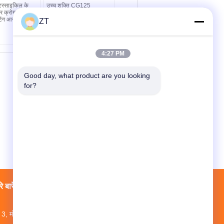
रसाइकिल के
उच्च शक्ति CG125
र क्रोम
मोटरसाइकिल चेन केस ABS
ाटिंग आसान
मोटरसाइकिल चेन गार्ड
ZT
4:27 PM
Good day, what product are you looking 
for?
े बारे में
फैक्टरी यात्रा
संपर्क
साइटमैप
3, मोपेई औद्योगिक पार्क, बायुन जिला, गुआंग्डोंग प्रांत