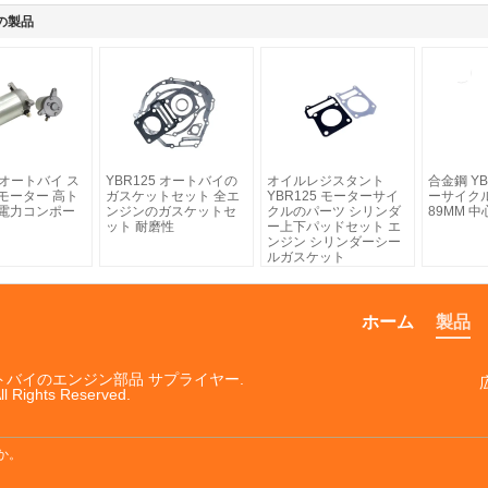
の製品
5 オートバイ ス
YBR125 オートバイの
オイルレジスタント
合金鋼 YB
モーター 高ト
ガスケットセット 全エ
YBR125 モーターサイ
ーサイク
電力コンポー
ンジンのガスケットセ
クルのパーツ シリンダ
89MM 
ット 耐磨性
ー上下パッドセット エ
ンジン シリンダーシー
ルガスケット
ホーム
製品
ートバイのエンジン部品 サプライヤー.
ll Rights Reserved.
か。