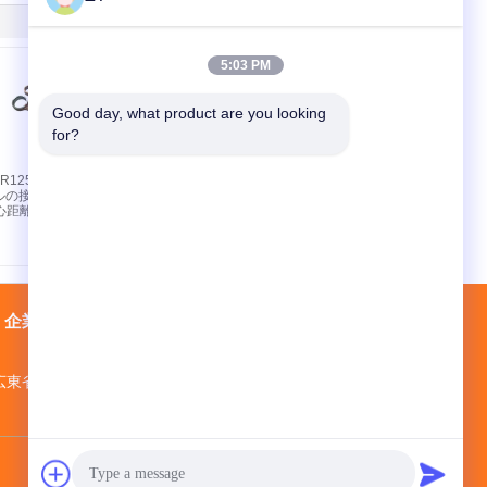
5:03 PM
Good day, what product are you looking 
for?
R125 モータ
YBR125 オートバイ ロ
ルの接続棒組
ッカーアームアセンブ
中心距離
リ、鋳鋼製バルブ駆動
部品2個付き
企業情報
会社案内
接触
地図
広東省バイユン地区 モペイ工業公園3号館
524643473@qq.com