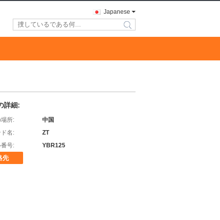
Japanese
search
の詳細:
場所:
中国
ド名:
ZT
番号:
YBR125
絡先