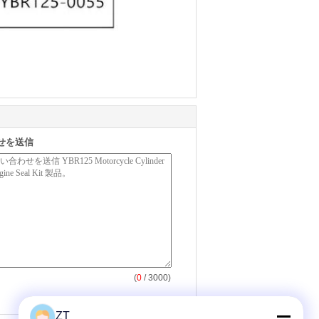
せを送信
(
0
/ 3000)
ZT