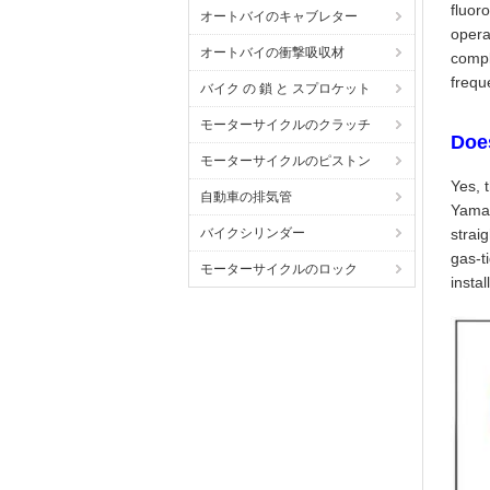
fluor
オートバイのキャブレター
opera
オートバイの衝撃吸収材
compl
frequ
バイク の 鎖 と スプロケット
モーターサイクルのクラッチ
Does
モーターサイクルのピストン
Yes, 
自動車の排気管
Yamah
バイクシリンダー
strai
gas-t
モーターサイクルのロック
insta