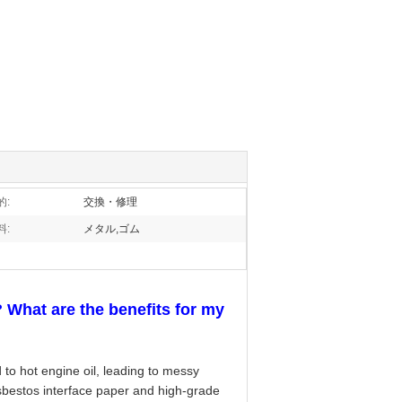
的:
交換・修理
料:
メタル,ゴム
? What are the benefits for my
to hot engine oil, leading to messy
sbestos interface paper and high-grade