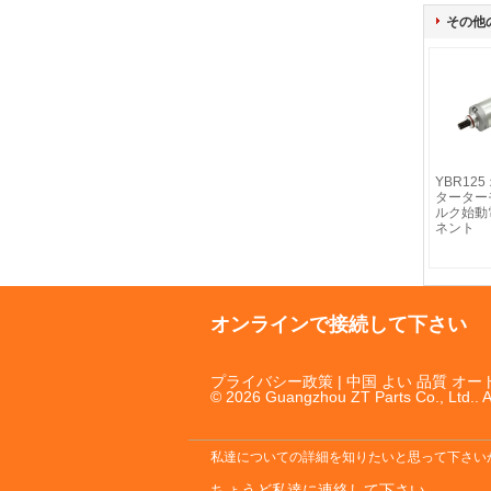
その他
YBR12
ターター
ルク始動
ネント
オンラインで接続して下さい
プライバシー政策
| 中国 よい 品質 オ
© 2026 Guangzhou ZT Parts Co., Ltd.. A
私達についての詳細を知りたいと思って下さい
ちょうど私達に連絡して下さい