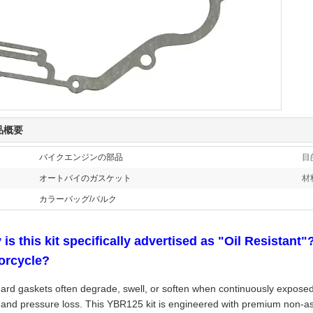
品概要
バイクエンジンの部品
目
オートバイのガスケット
材
カラーバッグ/バルク
is this kit specifically advertised as "Oil Resistant"
orcycle?
ard gaskets often degrade, swell, or soften when continuously exposed 
 and pressure loss. This YBR125 kit is engineered with premium non-a