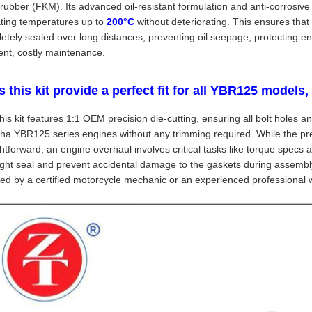
orubber (FKM). Its advanced oil-resistant formulation and anti-corrosiv
ting temperatures up to
200°C
without deteriorating. This ensures tha
etely sealed over long distances, preventing oil seepage, protecting 
ent, costly maintenance.
 this kit provide a perfect fit for all YBR125 models, 
this kit features 1:1 OEM precision die-cutting, ensuring all bolt holes a
a YBR125 series engines without any trimming required. While the pr
ghtforward, an engine overhaul involves critical tasks like torque specs 
ight seal and prevent accidental damage to the gaskets during assembl
lled by a certified motorcycle mechanic or an experienced professional w