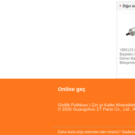
Diğer ü
YBR125 M
Başlatıcı
Döner Ba
Bileşenle
Online geç
Gizlilik Politikası
| Çin iyi Kalite Motosikle
© 2026 Guangzhou ZT Parts Co., Ltd.. A
Sadece
Daha fazla bilgi edinmek ister misiniz?