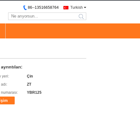
86--13516658764
Turkish
search
ayrıntıları:
 yeri:
Çin
 adı:
ZT
 numarası:
YBR125
tişim