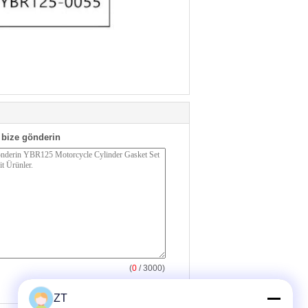
bize gönderin
(
0
/ 3000)
ZT