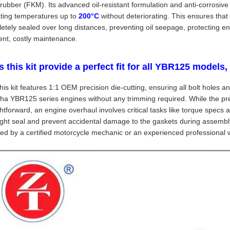
orubber (FKM). Its advanced oil-resistant formulation and anti-corrosiv
ting temperatures up to
200°C
without deteriorating. This ensures tha
etely sealed over long distances, preventing oil seepage, protecting 
ent, costly maintenance.
 this kit provide a perfect fit for all YBR125 models, 
this kit features 1:1 OEM precision die-cutting, ensuring all bolt holes a
a YBR125 series engines without any trimming required. While the pr
ghtforward, an engine overhaul involves critical tasks like torque specs 
ight seal and prevent accidental damage to the gaskets during assembl
lled by a certified motorcycle mechanic or an experienced professional w