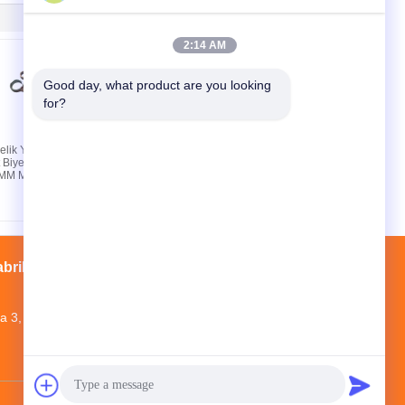
2:14 AM
Good day, what product are you looking 
for?
Çelik YBR125
YBR125 Motosiklet
 Biyel Kolu
Rocker Kolu Tertibatı İki
9MM Merkez
Dökme Çelik Valf Tahrik
Parçası İle
abrika turu
Kişiler
Site Haritası
a 3, Mopei Sanayi Parkı, Baiyun Bölgesi,
Guangdong Eyaleti
524643473@qq.com