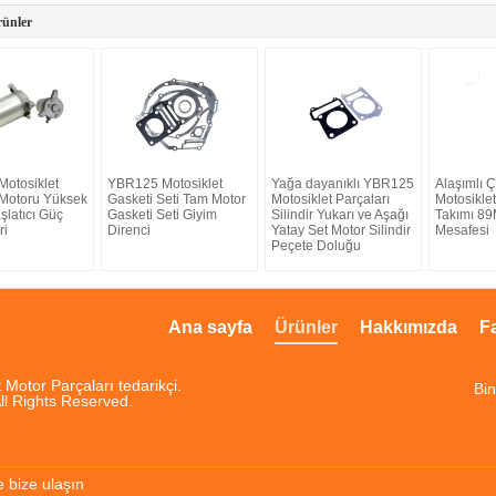
rünler
otosiklet
YBR125 Motosiklet
Yağa dayanıklı YBR125
Alaşımlı 
 Motoru Yüksek
Gasketi Seti Tam Motor
Motosiklet Parçaları
Motosiklet
şlatıcı Güç
Gasketi Seti Giyim
Silindir Yukarı ve Aşağı
Takımı 8
ri
Direnci
Yatay Set Motor Silindir
Mesafesi
Peçete Doluğu
Ana sayfa
Ürünler
Hakkımızda
F
t Motor Parçaları tedarikçi.
Bin
ll Rights Reserved.
 bize ulaşın