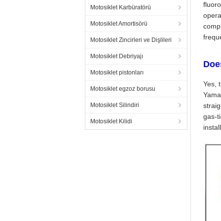
fluor
Motosiklet Karbüratörü
opera
Motosiklet Amortisörü
compl
frequ
Motosiklet Zincirleri ve Dişlileri
Motosiklet Debriyajı
Does
Motosiklet pistonları
Yes, 
Motosiklet egzoz borusu
Yamah
Motosiklet Silindiri
strai
gas-t
Motosiklet Kilidi
insta