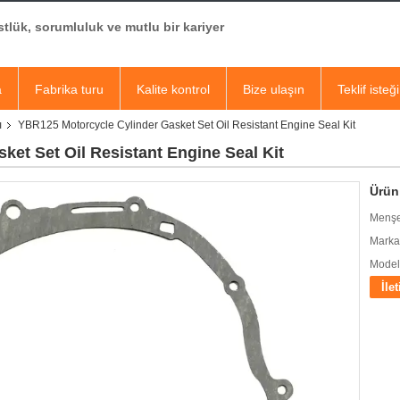
tlük, sorumluluk ve mutlu bir kariyer
a
Fabrika turu
Kalite kontrol
Bize ulaşın
Teklif isteği
ı
YBR125 Motorcycle Cylinder Gasket Set Oil Resistant Engine Seal Kit
et Set Oil Resistant Engine Seal Kit
Ürün 
Menşe
Marka
Model
İle