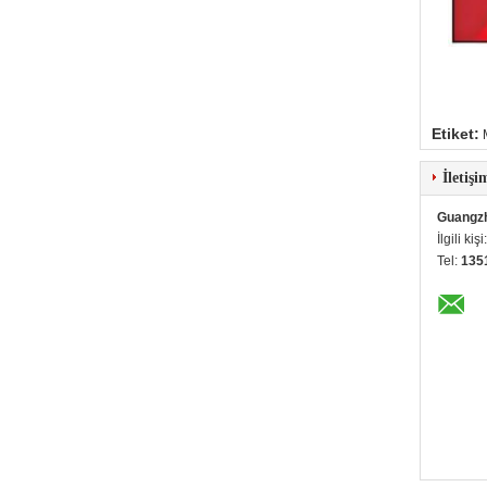
Etiket:
İletişi
Guangzh
İlgili kişi
Tel:
135