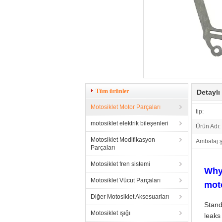
Tüm ürünler
Detaylı
Motosiklet Motor Parçaları
tip:
motosiklet elektrik bileşenleri
Ürün Adı:
Motosiklet Modifikasyon
Ambalaj ş
Parçaları
Motosiklet fren sistemi
Why 
Motosiklet Vücut Parçaları
mot
Diğer Motosiklet Aksesuarları
Stand
Motosiklet ışığı
leaks