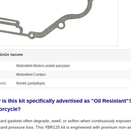
 ürün tanımı
Motosiklet Motoru yedek parçaları
Motosiklet Contası
ekli:
Renkli çanta/toplu
is this kit specifically advertised as "Oil Resistant"
orcycle?
ard gaskets often degrade, swell, or soften when continuously exposed 
 and pressure loss. This YBR125 kit is engineered with premium non-a