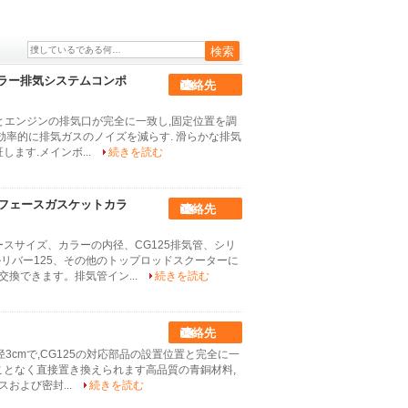
フラー排気システムコンポ
連絡先
座とエンジンの排気口が完全に一致し,固定位置を調
効率的に排気ガスのノイズを減らす. 滑らかな排気
ます.メインボ...
続きを読む
ーフェースガスケットカラ
連絡先
ースサイズ、カラーの内径、CG125排気管、シリ
ルリバー125、その他のトップロッドスクーターに
換できます。排気管イン...
続きを読む
連絡先
径3cmで,CG125の対応部品の設置位置と完全に一
ことなく直接置き換えられます高品質の青銅材料,
および密封...
続きを読む