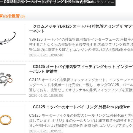
CG125 コッパーのオートバイ リング 外径4cm 内径3cm
クロムメッキ YBR125 オートバイ排気管アセンブリ マフラー排気システムコンポーネント
CG125 オートバイ排気管フィッティングセット インターフェースガスケットカラーボルト 耐錆性
車の排気管
(3)
クロムメッキ YBR125 オートバイ排気管アセンブリ マ
ーネント
YBR125 オートバイの排気管組,排気管インターフェース,座標
整することなく元の排気管を直接交換する.内蔵マフリング構造, 
管は,出力に影響を及ぼさず,エンジンの排気ガスの排気効率を保証し
2026-01-21 18:06:40
CG125 オートバイ排気管フィッティングセット インタ
ーボルト 耐錆性
CG125 オートバイ排気管フィッティングセット。インターフェ
ンダーヘッド排気ポートは完全に一致し、ホンダCG125、パー
適しており、改造なしでオリジナルの排気フィッティングを直接交
2026-01-21 18:06:06
CG125 コッパーのオートバイ リング 外径4cm 内径3cm
CG125 モーターサイクルの銅製のシールリングは,外径4cmと内
致しています.オリジナルのシールリングは,組立構造を調整する
良い密封性および耐磨性,高温耐性,耐腐蝕性,エンジン,ギアボックス
2026-01-21 18:05:21