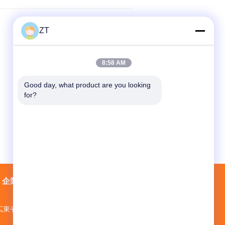
ZT
8:58 AM
Good day, what product are you looking 
for?
企業情報
会社案内
接触
地図
広東省バイユン地区 モペイ工業公園3号館
524643473@qq.com