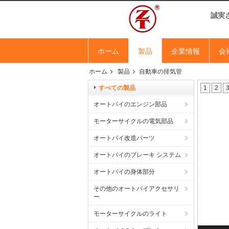
誠実
ホーム
製品
企業情報
会
ホーム
製品
自動車の排気管
すべての製品
1
2
オートバイのエンジン部品
モーターサイクルの電気部品
オートバイ改造パーツ
オートバイのブレーキ システム
オートバイの身体部分
その他のオートバイアクセサリ
ー
モーターサイクルのライト