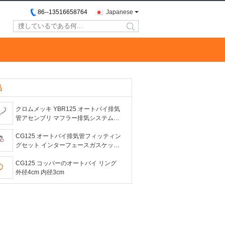
86--13516658764
Japanese
search
品
クロムメッキ YBR125 オートバイ排気
管アセンブリ マフラー排気システムコ
ンポーネント
CG125 オートバイ排気管フィッティン
グセット インターフェースガスケット
カラーボルト 耐錆性
CG125 コッパーのオートバイ リング
外径4cm 内径3cm