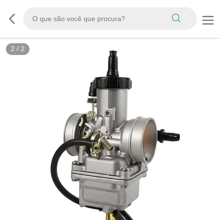
2
/
2