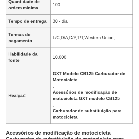
Quantidade de
100
ordem mínima
Tempo de entrega
30 - dia
Termos de
L/C,D/A,D/P,T/T,Western Union,
pagamento
Habilidade da
10.000
fonte
GXT Modelo CB125 Carburador de
Motocicleta
,
Acessórios de modificação de
Realçar:
motocicleta GXT modelo CB125
,
Carburador de substituição para
motocicleta
Acessórios de modificação de motocicleta