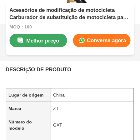
Acessórios de modificação de motocicleta
Carburador de substituição de motocicleta para
GXT Modelo CB125
MOQ：100
Converse agora
Melhor preço
DESCRIçãO DE PRODUTO
Lugar de origem
China
Marca
ZT
Número do
GXT
modelo