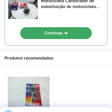
motocicleta Carburador de
substituição de motocicleta
para GXT Modelo CB125
Fábrica
Controle de Qualidade
Continue
Fale Conosco
Produtos recomendados
Pedir um orçamento
Peças de motor de motocicleta
componentes elétricos de motocicletas
Partes de modificação de motocicletas