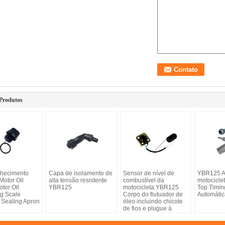
Produtos
lhecimento
Capa de isolamento de
Sensor de nível de
YBR125 A
otor Oil
alta tensão resistente
combustível da
motocicle
tor Oil
YBR125
motocicleta YBR125
Top Timin
g Scale
Corpo do flutuador de
Automátic
 Sealing Apron
óleo incluindo chicote
de fios e plugue à
prova de ferrugem