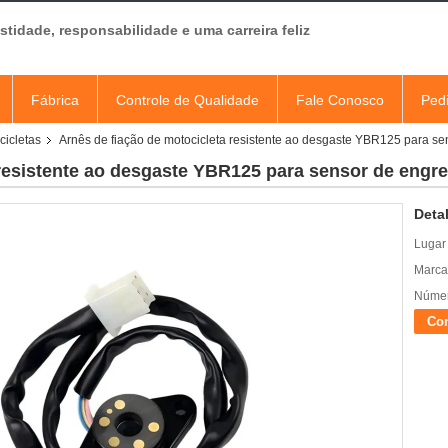
tidade, responsabilidade e uma carreira feliz
Fábrica
Controle de Qualidade
Fale Conosco
Ped
cicletas
Arnês de fiação de motocicleta resistente ao desgaste YBR125 para 
 resistente ao desgaste YBR125 para sensor de eng
Deta
Lugar
Marca
Númer
Con