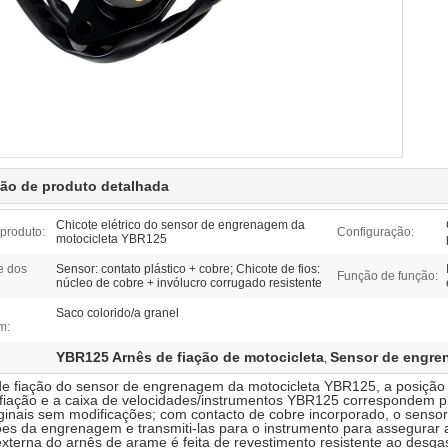
ção de produto detalhada
Chicote elétrico do sensor de engrenagem da
produto:
Configuração:
motocicleta YBR125
e dos
Sensor: contato plástico + cobre; Chicote de fios:
Função de função:
núcleo de cobre + invólucro corrugado resistente
Saco colorido/a granel
m:
YBR125 Arnês de fiação de motocicleta
Sensor de engr
,
e fiação do sensor de engrenagem da motocicleta YBR125, a posição d
fiação e a caixa de velocidades/instrumentos YBR125 correspondem p
ginais sem modificações; com contacto de cobre incorporado, o sensor
es da engrenagem e transmiti-las para o instrumento para assegurar 
terna do arnês de arame é feita de revestimento resistente ao desgast