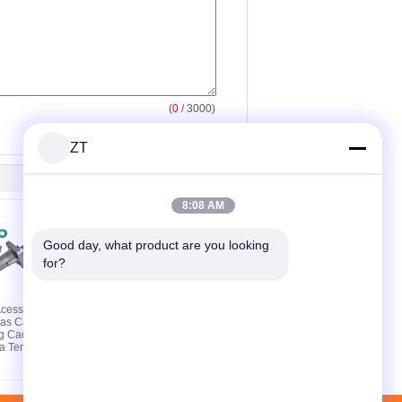
(
0
/ 3000)
ZT
8:08 AM
Good day, what product are you looking 
for?
cessórios de
YBR125 Pedal de freio
tas Cadeia
de motocicleta
g Cadeia
Primavera 65Mn Pedal
a Tensor
de aço Reset Spring