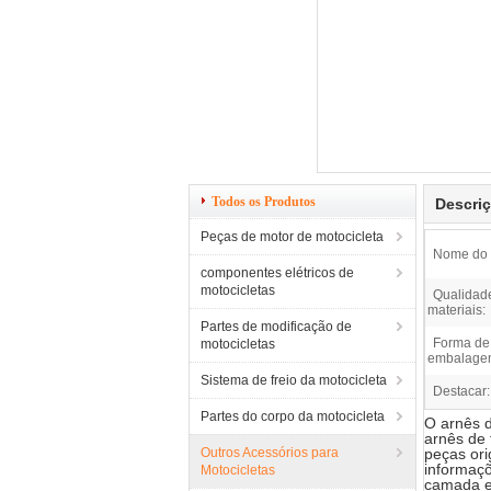
Todos os Produtos
Descri
Peças de motor de motocicleta
Nome do 
componentes elétricos de
motocicletas
Qualidad
materiais:
Partes de modificação de
Forma de
motocicletas
embalage
Sistema de freio da motocicleta
Destacar:
Partes do corpo da motocicleta
O arnês d
arnês de 
Outros Acessórios para
peças ori
informaçõ
Motocicletas
camada ex