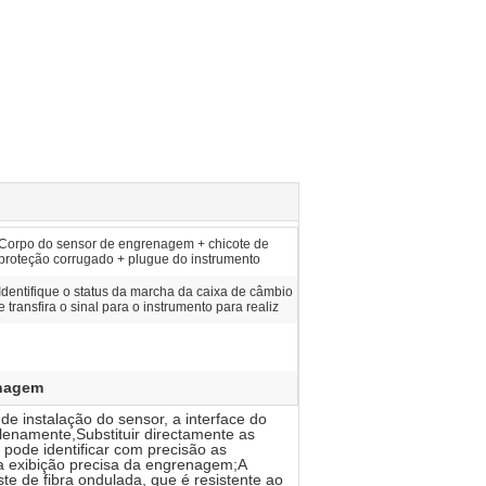
Corpo do sensor de engrenagem + chicote de
proteção corrugado + plugue do instrumento
Identifique o status da marcha da caixa de câmbio
e transfira o sinal para o instrumento para realiz
enagem
e instalação do sensor, a interface do
lenamente,Substituir directamente as
 pode identificar com precisão as
a exibição precisa da engrenagem;A
e de fibra ondulada, que é resistente ao