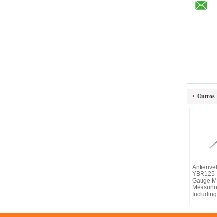
Outros 
Antienve
YBR125 M
Gauge Mo
Measurin
Including