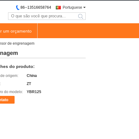
86--13516658764
Portuguese
search
ir um orçamento
sensor de engrenagem
renagem
lhes do produto:
 de origem:
China
:
ZT
o do modelo:
YBR125
tato