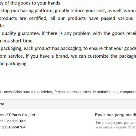
,
,
a:
acessórios para motocicletas
Peças sobressalentes de motocicletas
componen
cto
Envie sua pergunta d
ou ZT Parts Co., Ltd.
de Contato:
Tan
e:
13516658764