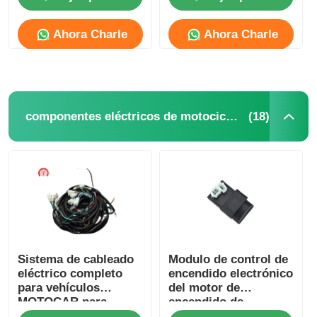
Ahora Charle
Ahora Charle
Visita a la fábrica
Control de Calidad
(18)
componentes eléctricos de motocicletas
Contacto
Solicitar una cotización
Piezas del motor de motocicleta
Sistema de cableado
Modulo de control de
componentes eléctricos de motocicletas
eléctrico completo
encendido electrónico
para vehículos
del motor de
MOTOCAR para
encendido de
Partes de modificación de motocicletas
conectar todos los
motocicletas de la