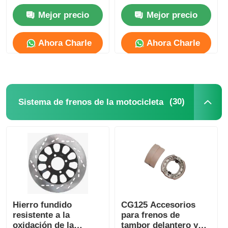
Freno de Motocicletas
modificación de
Mejor precio
Mejor precio
Para el Modelo
motocicletas para el
Embrague de motocicleta
Genesis GXT
modelo GXT CB125
Ahora Charle
Ahora Charle
Pistón de motocicleta
Tubo de escape para motocicletas
(30)
Sistema de frenos de la motocicleta
cilindro de motocicleta
Cerradura de motocicleta
Hierro fundido
CG125 Accesorios
resistente a la
para frenos de
oxidación de la
tambor delantero y