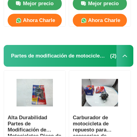
Mejor precio
Mejor precio
componentes
serie CG
eléctricos
Sistema de frenos de la motocicleta
Ahora Charle
Ahora Charle
Partes del cuerpo de la motocicleta
Otros accesorios para motocicletas
(2)
Partes de modificación de motocicletas
luz para motocicletas
Carburador de la motocicleta
amortiguador de choque de la motocicleta
Alta Durabilidad
Carburador de
Partes de
motocicleta de
Modificación de
repuesto para
Cadenas y dientes de motocicleta
Motocicletas Disco de
accesorios de