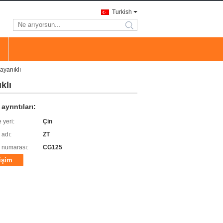
Turkish
search
dayanıklı
klı
ayrıntıları:
 yeri:
Çin
 adı:
ZT
 numarası:
CG125
tişim