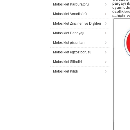
parçayı if
Motosiklet Karbüratörü
uyumludur.
özellikler
Motosiklet Amortisörü
sahiptir 
Motosiklet Zincirleri ve Dişlileri
Motosiklet Debriyajı
Motosiklet pistonları
Motosiklet egzoz borusu
Motosiklet Silindiri
Motosiklet Kilidi