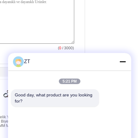
(
0
/ 3000)
ZT
5:21 PM
Good day, what product are you looking 
for?
Çelik YBR125
YBR125 Motosiklet
 Biyel Kolu
Rocker Kolu Tertibatı İki
9MM Merkez
Dökme Çelik Valf Tahrik
Parçası İle