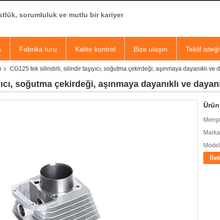
tlük, sorumluluk ve mutlu bir kariyer
a
Fabrika turu
Kalite kontrol
Bize ulaşın
Teklif isteği
ı
CG125 tek silindirli, silindir taşıyıcı, soğutma çekirdeği, aşınmaya dayanıklı ve 
şıyıcı, soğutma çekirdeği, aşınmaya dayanıklı ve dayanı
Ürün 
Menşe
Marka
Model
İle