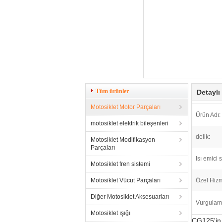
Tüm ürünler
Detaylı
Motosiklet Motor Parçaları
Ürün Adı:
motosiklet elektrik bileşenleri
delik:
Motosiklet Modifikasyon
Parçaları
Isı emici s
Motosiklet fren sistemi
Motosiklet Vücut Parçaları
Özel Hizm
Diğer Motosiklet Aksesuarları
Vurgulam
Motosiklet ışığı
CG125'in t