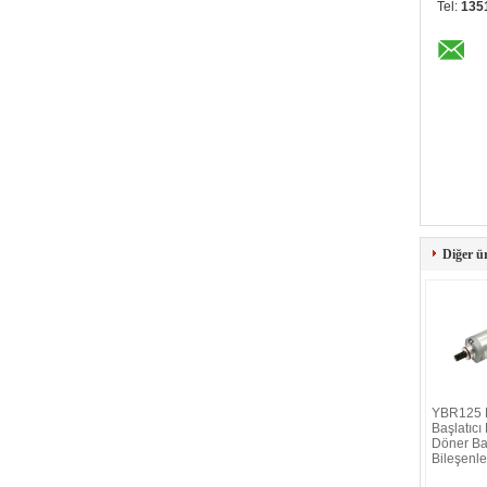
Tel:
135
Diğer ü
YBR125 M
Başlatıcı
Döner Ba
Bileşenle