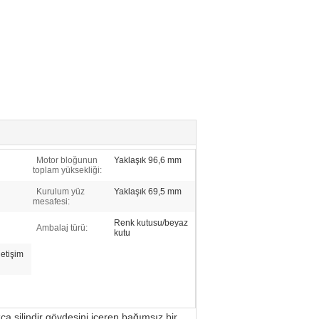
Motor bloğunun
Yaklaşık 96,6 mm
toplam yüksekliği:
Kurulum yüz
Yaklaşık 69,5 mm
mesafesi:
Renk kutusu/beyaz
Ambalaj türü:
kutu
letişim
nızca silindir gövdesini içeren bağımsız bir