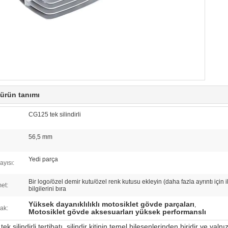
 ürün tanımı
CG125 tek silindirli
56,5 mm
Yedi parça
ayısı:
Bir logo/özel demir kutu/özel renk kutusu ekleyin (daha fazla ayrıntı için i
et:
bilgilerini bıra
Yüksek dayanıklılıklı motosiklet gövde parçaları
,
ak:
Motosiklet gövde aksesuarları yüksek performanslı
ek silindirli tertibatı, silindir kitinin temel bileşenlerinden biridir ve yal