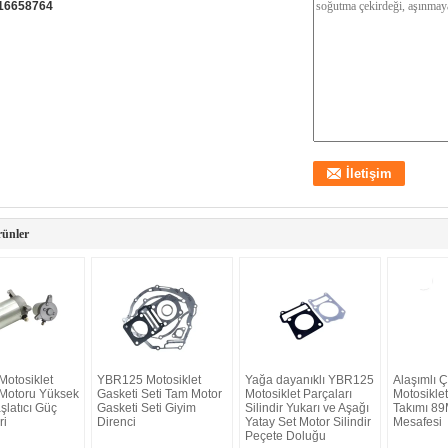
16658764
rünler
otosiklet
YBR125 Motosiklet
Yağa dayanıklı YBR125
Alaşımlı 
 Motoru Yüksek
Gasketi Seti Tam Motor
Motosiklet Parçaları
Motosiklet
şlatıcı Güç
Gasketi Seti Giyim
Silindir Yukarı ve Aşağı
Takımı 8
ri
Direnci
Yatay Set Motor Silindir
Mesafesi
Peçete Doluğu