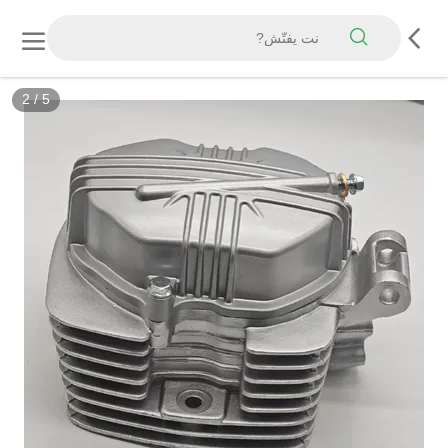
2
/
5