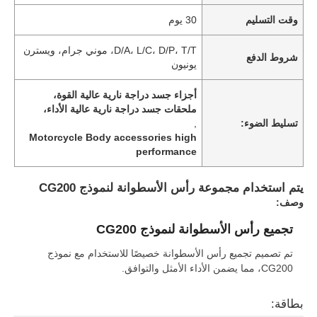
وقت التسليم
30 يوم
D/A، L/C، D/P، T/T، موني جرام، ويسترن
شروط الدفع
يونيون
أجزاء جسد دراجة نارية عالية القوة،
ملحقات جسد دراجة نارية عالية الأداء،
تسليط الضوء:
,
Motorcycle Body accessories high
performance
يتم استخدام مجموعة رأس الأسطوانة لنموذج CG200
وصف:
تجميع رأس الأسطوانة لنموذج CG200
تم تصميم تجميع رأس الأسطوانة خصيصًا للاستخدام مع نموذج
CG200، مما يضمن الأداء الأمثل والتوافق.
بطاقة: