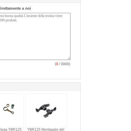
 direttamente a noi
(
0
/ 3000)
n lega YBR125
YBR125 Montaggio del