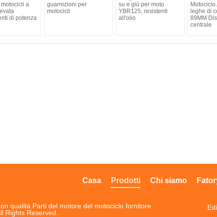
 motocicli a
guarnizioni per
su e giù per moto
Motociclo
levata
motocicli
YBR125, resistenti
leghe di 
ti di potenza
all'olio
89MM Dis
centrale
Casa
Prodotti
Chi siamo
Fator
on qualità Parti del motore del motociclo fornitore.
Edi
ll Rights Reserved.