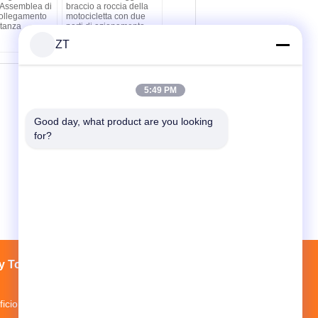
 Assemblea di
braccio a roccia della
collegamento
motocicletta con due
tanza
parti di azionamento
della valvola in acciaio
ZT
fuso
5:49 PM
Good day, what product are you looking 
for?
y Tour
Contatti
Mappa del sito
ficio 3, Parco Industriale Mopei, Distretto