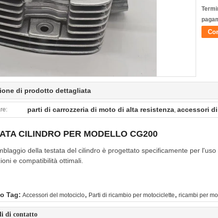
Termin
pagam
Con
ione di prodotto dettagliata
parti di carrozzeria di moto di alta resistenza
accessori di
re:
,
ATA CILINDRO PER MODELLO CG200
blaggio della testata del cilindro è progettato specificamente per l'u
ioni e compatibilità ottimali.
,
,
o Tag:
Accessori del motociclo
Parti di ricambio per motociclette
ricambi per mot
li di contatto