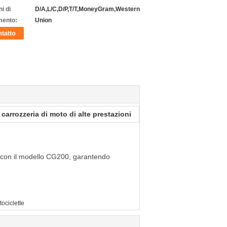
i di
D/A,L/C,D/P,T/T,MoneyGram,Western
ento:
Union
tatto
 carrozzeria di moto di alte prestazioni
so con il modello CG200, garantendo
ociclette