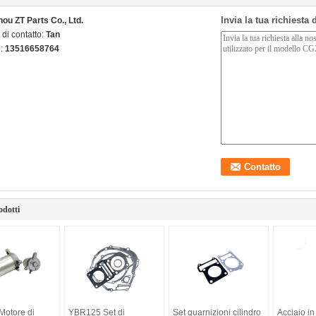
Invia la tua richiesta
ou ZT Parts Co., Ltd.
di contatto:
Tan
o:
13516658764
odotti
otore di
YBR125 Set di
Set guarnizioni cilindro
Acciaio i