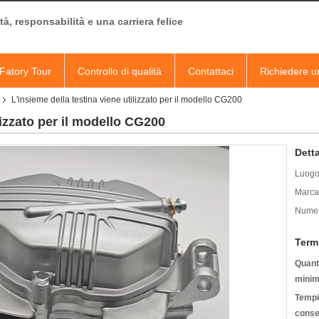
à, responsabilità e una carriera felice
Fatory Tour
Controllo di qualità
Contattaci
Richiedere u
L'insieme della testina viene utilizzato per il modello CG200
lizzato per il modello CG200
Detta
Luogo 
Marca
Numer
Term
Quanti
minim
Tempi
conse