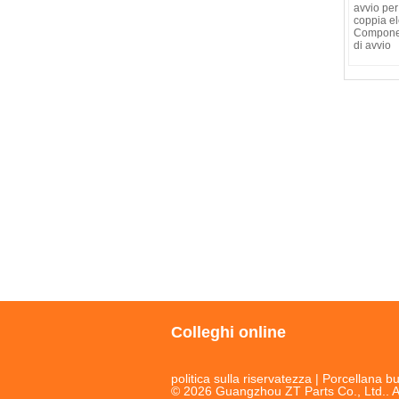
avvio per
coppia e
Componen
di avvio
Colleghi online
politica sulla riservatezza
| Porcellana bu
© 2026 Guangzhou ZT Parts Co., Ltd.. A