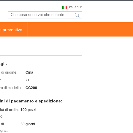
Italian
search
n preventivo
gli:
di origine:
Cina
:
ZT
o di modello:
CG200
ini di pagamento e spedizione:
tà di ordine
100 pezzi
o:
 di
30 giorni
gna: