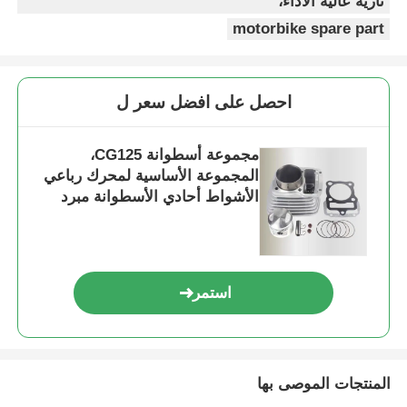
نارية عالية الأداء،
motorbike spare part
جولة في المعمل
احصل على افضل سعر ل
ضبط الجودة
مجموعة أسطوانة CG125،
اتصل بنا
المجموعة الأساسية لمحرك رباعي
الأشواط أحادي الأسطوانة مبرد
بالهواء
طلب اقتباس
أجزاء محرك الدراجة النارية
استمر
المكونات الكهربائية للدراجات النارية
المنتجات الموصى بها
أجزاء تعديل الدراجات النارية