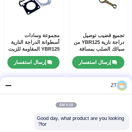
قابض الدراجات النارية
مسدس الدراجة النارية
تجميع قضيب توصيل
مجموعة وسادات
دراجة نارية YBR125 من
أسطوانة الدراجة النارية
سبائك الصلب بمسافة
YBR125 المقاومة للزيت
أنابيب العادم للدراجات النارية
مركزية 89 مم
وأعلى وأسفل مجموعة
إرسال استفسار
إرسال استفسار
حشية ختم أسطوانة
المحرك
اسطوانة دراجة نارية
ZT
قفل دراجة نارية
4:10 AM
Good day, what product are you looking 
for?