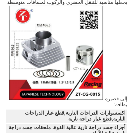
يجعلها مناسبة للتنقل الحضري والركوب لمسافات متوسطة
منزل
إلى قصيرة.
بطاقة:
المنتجات
اكسسوارات الدراجات النارية,قطع غيار الدراجات
النارية,قطع غيار دراجة نارية
أجزاء جسد دراجة نارية عالية القوة، ملحقات جسد دراجة
حول بنا