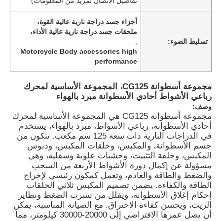
تفاصيل الاتصال لمزيد من المعلومات)
أجزاء جسد دراجة نارية عالية القوة،
ملحقات جسد دراجة نارية عالية الأداء،
تسليط الضوء:
,
Motorcycle Body accessories high
performance
مجموعة أسطوانة CG125، المجموعة الأساسية لمحرك
رباعي الأشواط أحادي الأسطوانة مبرد بالهواء
وصف:
مجموعة أسطوانة CG125 هي المجموعة الأساسية لمحرك
أحادي الأسطوانة، رباعي الأشواط، مبرد بالهواء، يستخدم
في الدراجات النارية ذات سعة 125 سم مكعب. تتكون من
جسم الأسطوانة، والمكبس، وحلقات المكبس، ودبوس
المكبس، وحلقة التثبيت، وحشيات علوية وسفلية، وهي
مسؤولة عن إكمال دورة الأشواط الأربعة من السحب
والضغط والطاقة والعادم، وتعمل كمكون رئيسي لإخراج
الطاقة والكفاءة. يضمن تصميم المكبس ثلاثي الحلقات
إحكام إغلاق الأسطوانة، ويقلل من تسرب الضغط وتطاير
الزيت، ويحسن كفاءة الاحتراق. مع الصيانة المناسبة، يمكن
أن يصل عمرها الافتراضي إلى 20000-30000 كيلومتر، مما