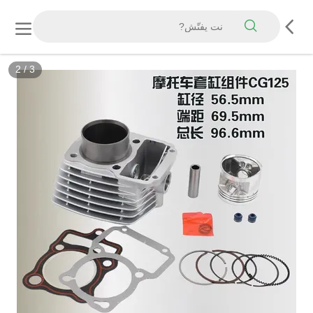
2
/
3