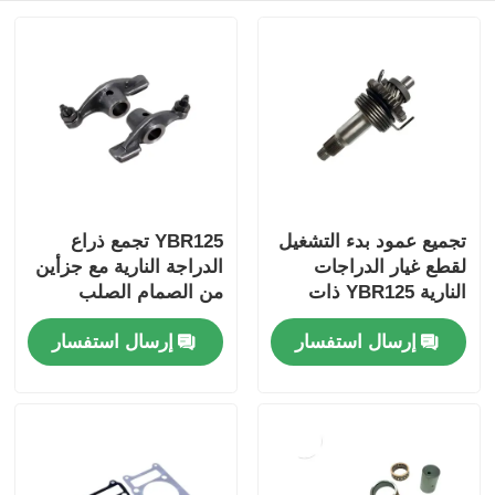
نظام فرامل الدراجات النارية
أجزاء جسم الدراجة النارية
إكسسوارات دراجات نارية أخرى
تجميع عمود بدء التشغيل
YBR125 تجمع ذراع
لقطع غيار الدراجات
الدراجة النارية مع جزأين
ضوء الدراجة النارية
النارية YBR125 ذات
من الصمام الصلب
الصلابة العالية
المكربن ​​دراجة نارية
إرسال استفسار
إرسال استفسار
دراجة نارية امتصاص الصدمات
سلاسل وتروس الدراجات النارية