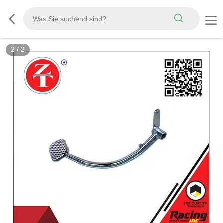
2
/
2