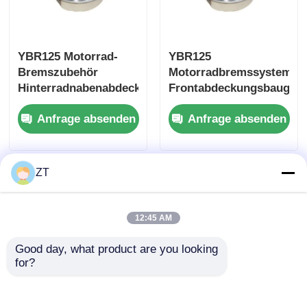
Motorradkupplung
YBR125 Motorrad-
YBR125
Bremszubehör
Motorradbremssystem
Motorradkolben
Hinterradnabenabdeckung,
Frontabdeckungsbaugru
rostfrei
Metallbremstrommelschu
Anfrage absenden
Anfrage absenden
Auspuffrohr für Motorräder
Motorradzylinder
ZT
Motorradschloss
12:45 AM
Good day, what product are you looking 
for?
YBR125 Motorrad
Hochhärte CG125