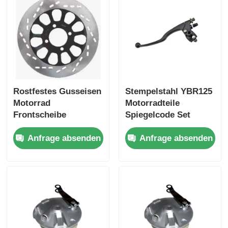
Motorradbremsanlage
Motorrad-Körperteile
Andere Zubehörteile für Motorräder
Rostfestes Gusseisen
Stempelstahl YBR125
Motorrad
Motorradteile
Frontscheibe
Spiegelcode Set
Motorradlicht
Bremsrotor Hohe
Griffsteuerung
Anfrage absenden
Anfrage absenden
Festigkeit
Motorrad-Vergaser
Motorradstoßdämpfer
Motorradketten und Kettenräder