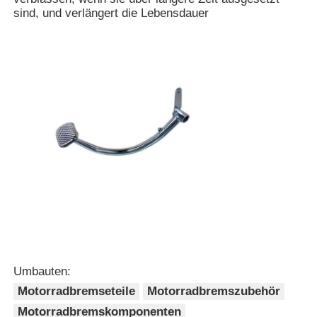
sind, und verlängert die Lebensdauer
Startseite
Produkte
Umbauten:
Motorradbremseteile
Motorradbremszubehör
Motorradbremskomponenten
Über uns