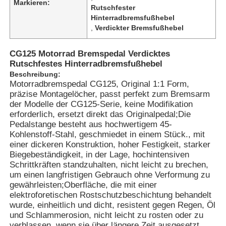
Markieren:
Rutschfester
Hinterradbremsfußhebel
,
Verdickter Bremsfußhebel
CG125 Motorrad Bremspedal Verdicktes
Rutschfestes Hinterradbremsfußhebel
Beschreibung:
Motorradbremspedal CG125, Original 1:1 Form,
präzise Montagelöcher, passt perfekt zum Bremsarm
der Modelle der CG125-Serie, keine Modifikation
erforderlich, ersetzt direkt das Originalpedal;Die
Pedalstange besteht aus hochwertigem 45-
Kohlenstoff-Stahl, geschmiedet in einem Stück., mit
einer dickeren Konstruktion, hoher Festigkeit, starker
Biegebeständigkeit, in der Lage, hochintensiven
Schrittkräften standzuhalten, nicht leicht zu brechen,
um einen langfristigen Gebrauch ohne Verformung zu
gewährleisten;Oberfläche, die mit einer
elektroforetischen Rostschutzbeschichtung behandelt
wurde, einheitlich und dicht, resistent gegen Regen, Öl
und Schlammerosion, nicht leicht zu rosten oder zu
verblassen, wenn sie über längere Zeit ausgesetzt