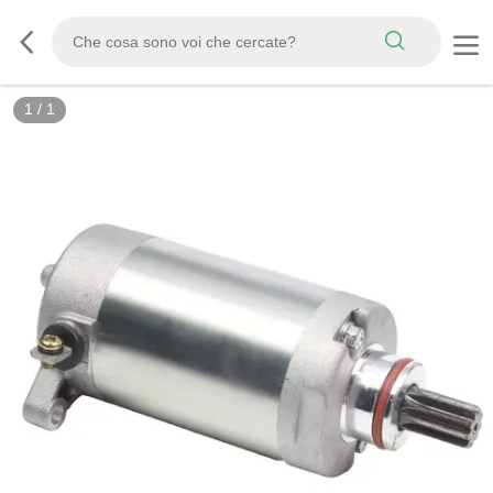
1
/
1