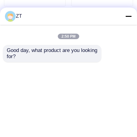
del motociclo
ZT
2:50 PM
Good day, what product are you looking 
for?
Assemblaggio albero
YBR125 Montaggio
avviamento ricambi
del braccio a roccia
moto YBR125 ad alta
della motocicletta
durezza
con due parti di
Invia richiesta
Invia richiesta
azionamento della
valvola in acciaio
fuso
Casa
Circa noi
Contattaci
Desktop Site
Mappa del sito
Politica sulla privacy