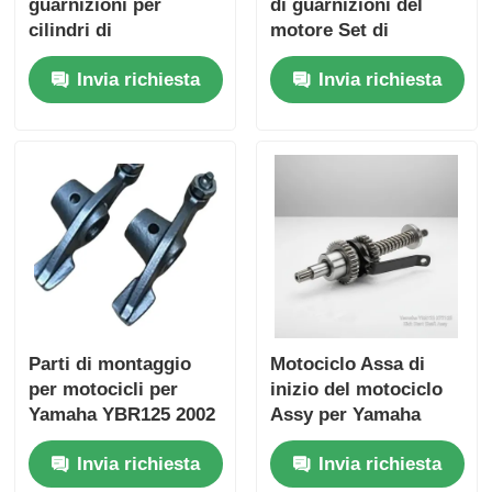
guarnizioni per
di guarnizioni del
cilindri di
motore Set di
Imbroglio della moto
motociclette Kit di
guarnizioni per moto
Invia richiesta
Invia richiesta
sigillo del motore
resistenti all'olio
resistente all'olio
Pistoli per motocicli
Tubo di scarico per motocicli
cilindro di moto
Serratura della moto
Parti di montaggio
Motociclo Assa di
per motocicli per
inizio del motociclo
Yamaha YBR125 2002
Assy per Yamaha
- 2013
YBR125 XTZ125
Invia richiesta
Invia richiesta
Motore Associazione
dell'albero di inizio