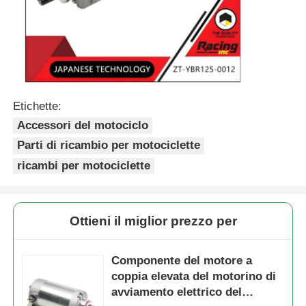
Fatory Tour
Controllo di qualità
Etichette:
Accessori del motociclo
Contattaci
Parti di ricambio per motociclette
ricambi per motociclette
Richiedere un preventivo
Parti del motore del motociclo
Ottieni il miglior prezzo per
componenti elettrici per motocicli
Componente del motore a
coppia elevata del motorino di
avviamento elettrico del
Parti di modifica per motocicli