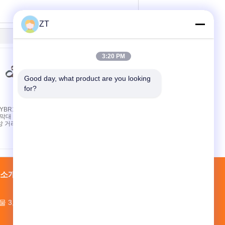
ZT
3:20 PM
Good day, what product are you looking 
for?
YBR125 오토
YBR125 오토바이 로커
 막대 조립
암 어셈블리 (주조 강철
앙 거리
밸브 구동 부품 2개 포
함)
 소개
공장 투어
접촉
사이트맵
물 3, 광둥 성 바이연 구, 모페이 산업 공원
524643473@qq.com