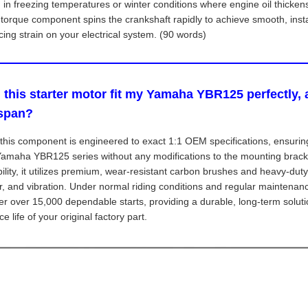
 in freezing temperatures or winter conditions where engine oil thickens
-torque component spins the crankshaft rapidly to achieve smooth, instan
cing strain on your electrical system. (90 words)
l this starter motor fit my Yamaha YBR125 perfectly, 
espan?
 this component is engineered to exact 1:1 OEM specifications, ensurin
Yamaha YBR125 series without any modifications to the mounting bracket
bility, it utilizes premium, wear-resistant carbon brushes and heavy-duty
r, and vibration. Under normal riding conditions and regular maintenance
ver over 15,000 dependable starts, providing a durable, long-term solut
ce life of your original factory part.