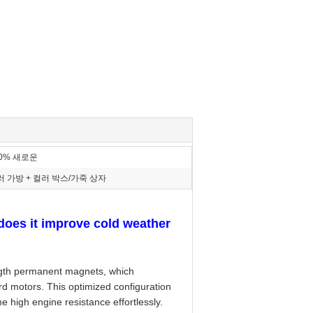
00% 새로운
러 가방 + 컬러 박스/가죽 상자
does it improve cold weather
ength permanent magnets, which
rd motors. This optimized configuration
e high engine resistance effortlessly.