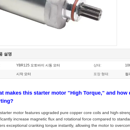
품 설명
:
YBR125 오토바이 시동 모터
상태:
1
시작 모터
포장 형태:
컬
t makes this starter motor "High Torque," and how 
rting?
 starter motor features upgraded pure copper core coils and high-str
ificantly increase magnetic flux and rotational force compared to standa
ers exceptional cranking torque instantly, allowing the motor to overcom