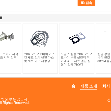
품
5 오토바이 시작
YBR125 오토바이 가스
오일 저항성 YBR125 오
합금 강철 
크 시작 전력
켓 세트 전체 엔진 가스
토바이 부품 실린더 위
바이 연결
켓 세트 마모 저항성
아래 패드 세트 엔진 실
89MM 중
린더 밀봉 가스켓
홈
제품 소개
회사
 엔진 부품 공급자.
건
ll Rights Reserved.