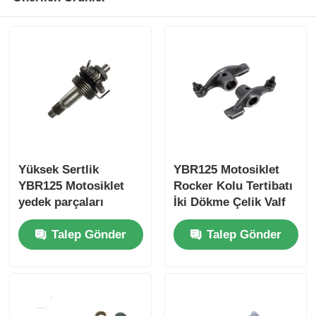
Motosiklet fren sistemi
Motosiklet Vücut Parçaları
Diğer Motosiklet Aksesuarları
Yüksek Sertlik
YBR125 Motosiklet
Motosiklet ışığı
YBR125 Motosiklet
Rocker Kolu Tertibatı
yedek parçaları
İki Dökme Çelik Valf
Motosiklet Karbüratörü
Başlatma Çubuk
Tahrik Parçası İle
Talep Gönder
Talep Gönder
Montajı
Motosiklet Amortisörü
Motosiklet Zincirleri ve Dişlileri