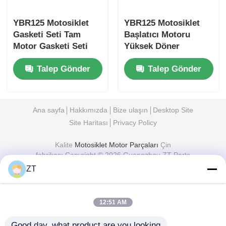
YBR125 Motosiklet
YBR125 Motosiklet
Gasketi Seti Tam
Başlatıcı Motoru
Motor Gasketi Seti
Yüksek Döner
Giyim Direnci
Başlatıcı Güç
Talep Gönder
Talep Gönder
Bileşenleri
Ana sayfa
Hakkımızda
Bize ulaşın
Desktop Site
Site Haritası
Privacy Policy
Kalite
Motosiklet Motor Parçaları
Çin
fabrikası.Copyright © 2026 Guangzhou ZT Parts
Co., Ltd.. All Rights Reserved.
ZT
12:51 AM
Good day, what product are you looking 