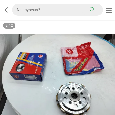
2
/
2