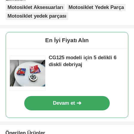
Motosiklet Aksesuarları
Motosiklet Yedek Parça
Motosiklet yedek parçası
Fabrika turu
Kalite kontrol
En İyi Fiyatı Alın
Bize ulaşın
CG125 modeli için 5 delikli 6
diskli debriyaj
Teklif isteği
Motosiklet Motor Parçaları
Devam et
motosiklet elektrik bileşenleri
Motosiklet Modifikasyon Parçaları
Önerilen Ürünler