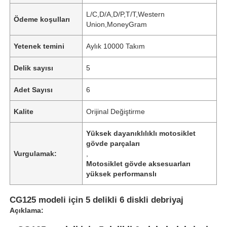
L/C,D/A,D/P,T/T,Western
Ödeme koşulları
Union,MoneyGram
Yetenek temini
Aylık 10000 Takım
Delik sayısı
5
Adet Sayısı
6
Kalite
Orijinal Değiştirme
Yüksek dayanıklılıklı motosiklet
gövde parçaları
Vurgulamak:
,
Motosiklet gövde aksesuarları
yüksek performanslı
CG125 modeli için 5 delikli 6 diskli debriyaj
Açıklama: