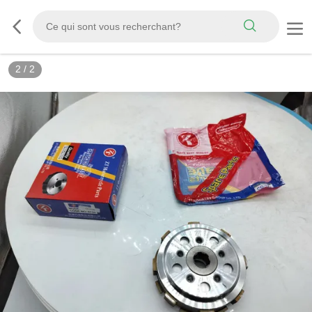
2
/
2