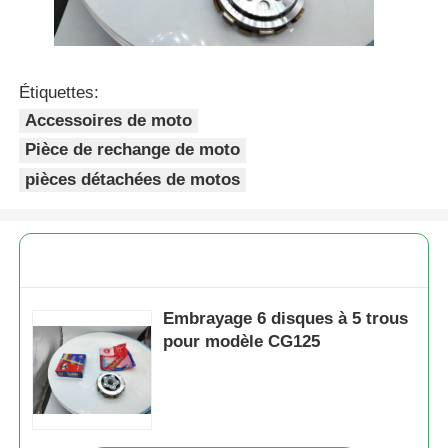
Visite d'usine
Étiquettes:
Accessoires de moto
Contrôle de la qualité
Pièce de rechange de moto
pièces détachées de motos
Contact
Demande de soumission
Pièces de moteur de moto
Embrayage 6 disques à 5 trous
pour modèle CG125
composants électriques de motos
Pièces de modification de motocyclettes