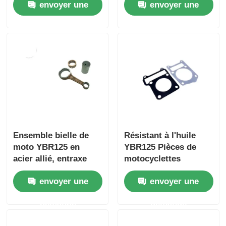
envoyer une
envoyer une
démarrage
de soupape en acier
moulé
L'embrayage de la moto
demande
demande
Piston de moto
tuyau d'échappement de moto
Cylindre de moto
Ensemble bielle de
Résistant à l'huile
moto YBR125 en
YBR125 Pièces de
Fermeture de moto
acier allié, entraxe
motocyclettes
89MM
Cylindre vers le haut
envoyer une
envoyer une
et vers le bas Plateau
de réglage moteur
demande
demande
Cylindre joints