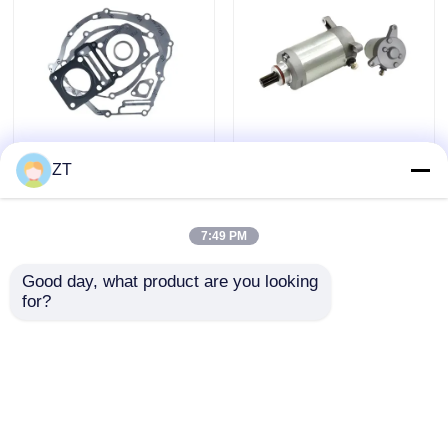
ZT
Joint de culasse
YBR125 Moteur de
complet pour moteur
démarrage de moto à
de moto YBR125 -
couple élevé
7:49 PM
Résistance à l'usure
Components de
envoyer une
envoyer une
puissance de
Good day, what product are you looking 
démarrage
for?
demande
demande
Aperçu
Au sujet de nous
Contactez-nous
Desktop Site
Plan du site
Privacy Policy
Qualité
Pièces de moteur de moto
Usine De