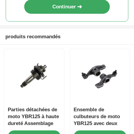
Continuer
Circuit de freinage de moto
Parties du corps de moto
produits recommandés
Autres accessoires pour motocyclettes
lampe de moto
Carburateur de moto
Parties détachées de
Ensemble de
amortisseur de moto
moto YBR125 à haute
culbuteurs de moto
dureté Assemblage
YBR125 avec deux
Chaînes et pignons de moto
de l'arbre de
pièces d'entraînement