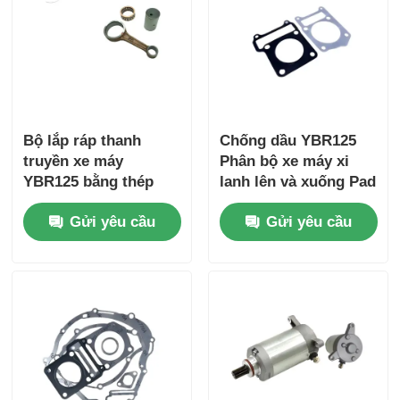
Bộ ly hợp xe máy
Piston xe máy
Bộ lắp ráp thanh
Chống dầu YBR125
ống xả xe máy
truyền xe máy
Phân bộ xe máy xi
YBR125 bằng thép
lanh lên và xuống Pad
hợp kim, khoảng
Set Engine Xi lanh
Xi lanh xe máy
Gửi yêu cầu
Gửi yêu cầu
cách tâm 89MM
niêm phong
Khóa xe máy