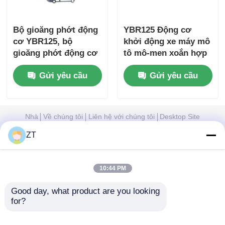
Bộ gioăng phớt động
YBR125 Động cơ
cơ YBR125, bộ
khởi động xe máy mô
gioăng phớt động cơ
tô mô-men xoắn hợp
đầy đủ, chống mài
lực khởi động cao
Gửi yêu cầu
Gửi yêu cầu
mòn
Nhà
Về chúng tôi
Liên hệ với chúng tôi
Desktop Site
Sơ đồ trang web
Privacy Policy
ZT
Phẩm chất
Phụ tùng động cơ xe máy
Nhà máy
trung quốc.Copyright © 2026 Guangzhou ZT Parts
10:44 PM
Co., Ltd.. All Rights Reserved.
Good day, what product are you looking 
for?