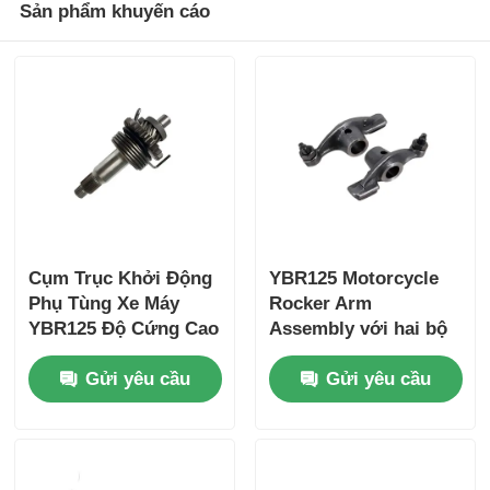
Sản phẩm khuyến cáo
Hệ thống phanh xe máy
Bộ Phận Thân Xe Máy
Phụ kiện xe máy khác
đèn xe máy
Cụm Trục Khởi Động
YBR125 Motorcycle
Phụ Tùng Xe Máy
Rocker Arm
YBR125 Độ Cứng Cao
Assembly với hai bộ
Bộ chế hòa khí xe máy
phận ổ van thép đúc
Gửi yêu cầu
Gửi yêu cầu
Giảm xóc xe máy
Xích và Nhông Xe Máy