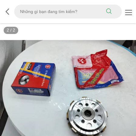
2
/
2