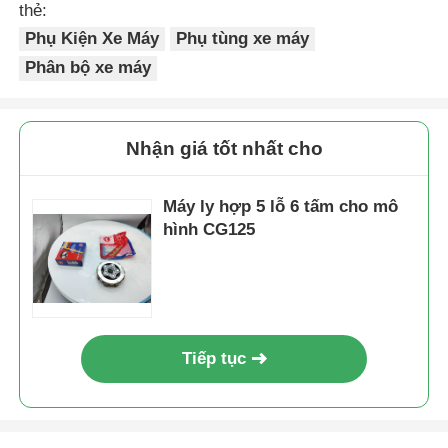
thẻ:
Phụ Kiện Xe Máy
Phụ tùng xe máy
Tham quan nhà máy
Phân bộ xe máy
Kiểm soát chất lượng
Nhận giá tốt nhất cho
Liên hệ chúng tôi
Máy ly hợp 5 lỗ 6 tấm cho mô
hình CG125
Yêu cầu báo giá
Phụ tùng động cơ xe máy
Tiếp tục
linh kiện điện xe máy
Các bộ phận sửa đổi xe máy