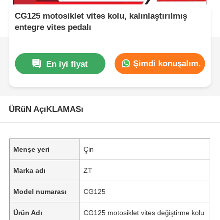
CG125 motosiklet vites kolu, kalınlaştırılmış
entegre vites pedalı
Şimdi konuşalım.
En iyi fiyat
ÜRüN AçıKLAMASı
Menşe yeri
Çin
Marka adı
ZT
Model numarası
CG125
Ürün Adı
CG125 motosiklet vites değiştirme kolu