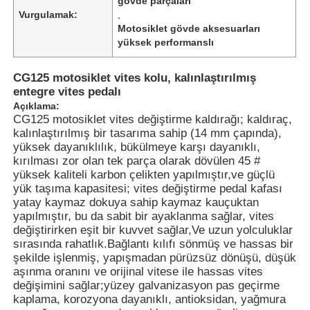
gövde parçaları
Vurgulamak:
,
Motosiklet gövde aksesuarları
yüksek performanslı
CG125 motosiklet vites kolu, kalınlaştırılmış
entegre vites pedalı
Açıklama:
CG125 motosiklet vites değiştirme kaldırağı; kaldıraç,
kalınlaştırılmış bir tasarıma sahip (14 mm çapında),
yüksek dayanıklılık, bükülmeye karşı dayanıklı,
kırılması zor olan tek parça olarak dövülen 45 #
yüksek kaliteli karbon çelikten yapılmıştır,ve güçlü
yük taşıma kapasitesi; vites değiştirme pedal kafası
yatay kaymaz dokuya sahip kaymaz kauçuktan
yapılmıştır, bu da sabit bir ayaklanma sağlar, vites
değiştirirken eşit bir kuvvet sağlar,Ve uzun yolculuklar
sırasında rahatlık.Bağlantı kılıfı sönmüş ve hassas bir
şekilde işlenmiş, yapışmadan pürüzsüz dönüşü, düşük
aşınma oranını ve orijinal vitese ile hassas vites
değişimini sağlar;yüzey galvanizasyon pas geçirme
kaplama, korozyona dayanıklı, antioksidan, yağmura