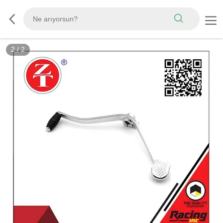
2
/
2