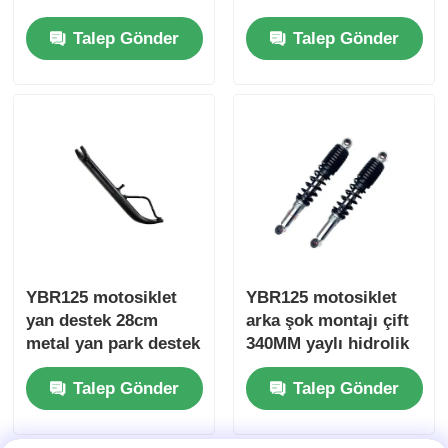
için
Talep Gönder
Talep Gönder
Motosiklet Debriyajı
Motosiklet pistonları
Motosiklet egzoz borusu
Motosiklet Silindiri
YBR125 motosiklet
YBR125 motosiklet
Motosiklet Kilidi
yan destek 28cm
arka şok montajı çift
metal yan park destek
340MM yaylı hidrolik
parçaları
şok bileşenleri
Talep Gönder
Talep Gönder