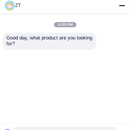
ZT
10:05 PM
Good day, what product are you looking 
for?
YBR125 motosiklet
CG125 debriyaj
büyük destek çift
kablosu Motosiklet
destek metal ana
debriyaj çekme teli
destek park parçaları
Yüksek karbon çelik
Talep Gönder
Talep Gönder
çekirdek kablosu
Ana sayfa
Hakkımızda
Bize ulaşın
Desktop Site
Site Haritası
Privacy Policy
Kalite
Motosiklet Motor Parçaları
Çin