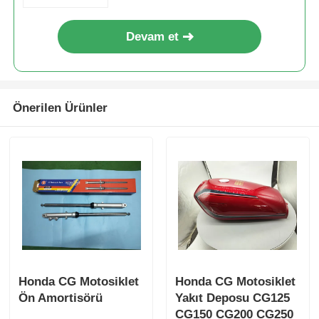
Devam et
Motosiklet fren sistemi
Motosiklet Vücut Parçaları
Önerilen Ürünler
Diğer Motosiklet Aksesuarları
Motosiklet ışığı
Motosiklet Karbüratörü
Motosiklet Amortisörü
Honda CG Motosiklet
Honda CG Motosiklet
Ön Amortisörü
Yakıt Deposu CG125
Motosiklet Zincirleri ve Dişlileri
CG150 CG200 CG250