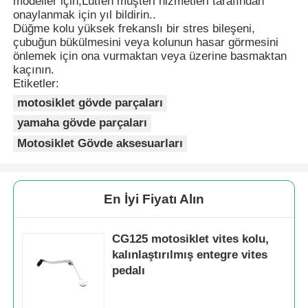
modeller için,Lütfen müşteri hizmetleri tarafından
onaylanmak için yıl bildirin..
Düğme kolu yüksek frekanslı bir stres bileşeni,
Fabrika turu
çubuğun bükülmesini veya kolunun hasar görmesini
önlemek için ona vurmaktan veya üzerine basmaktan
kaçının.
Etiketler:
Kalite kontrol
motosiklet gövde parçaları
yamaha gövde parçaları
Bize ulaşın
Motosiklet Gövde aksesuarları
Teklif isteği
En İyi Fiyatı Alın
Motosiklet Motor Parçaları
CG125 motosiklet vites kolu,
kalınlaştırılmış entegre vites
motosiklet elektrik bileşenleri
pedalı
Motosiklet Modifikasyon Parçaları