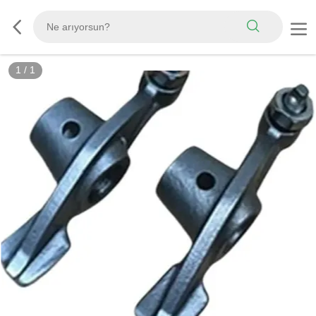
1
/
1