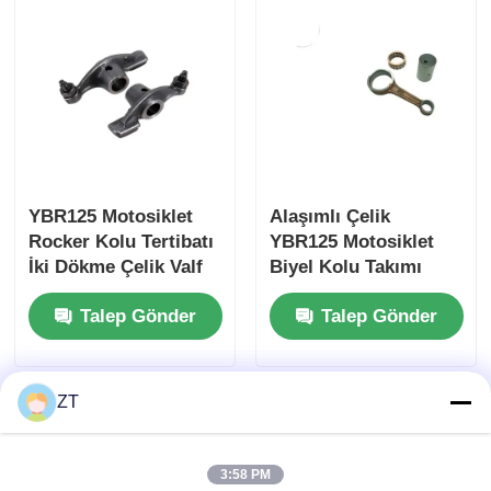
YBR125 Motosiklet
Alaşımlı Çelik
Rocker Kolu Tertibatı
YBR125 Motosiklet
İki Dökme Çelik Valf
Biyel Kolu Takımı
Tahrik Parçası İle
89MM Merkez
Talep Gönder
Talep Gönder
Mesafesi
ZT
3:58 PM