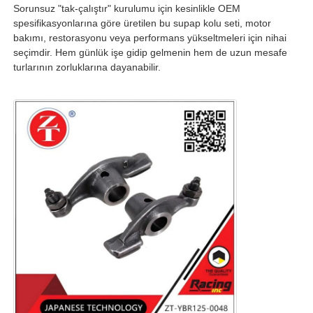
Sorunsuz "tak-çalıştır" kurulumu için kesinlikle OEM
spesifikasyonlarına göre üretilen bu supap kolu seti, motor
bakımı, restorasyonu veya performans yükseltmeleri için nihai
Fabrika turu
seçimdir. Hem günlük işe gidip gelmenin hem de uzun mesafe
turlarının zorluklarına dayanabilir.
Kalite kontrol
Bize ulaşın
Teklif isteği
Motosiklet Motor Parçaları
motosiklet elektrik bileşenleri
Motosiklet Modifikasyon Parçaları