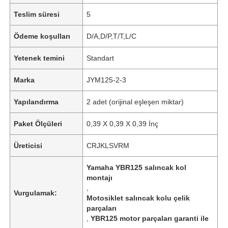
Teslim süresi
5
Ödeme koşulları
D/A,D/P,T/T,L/C
Yetenek temini
Standart
Marka
JYM125-2-3
Yapılandırma
2 adet (orijinal eşleşen miktar)
Paket Ölçüleri
‎0,39 X 0,39 X 0,39 İnç
Üreticisi
‎CRJKLSVRM
Yamaha YBR125 salıncak kol
montajı
,
Vurgulamak:
Motosiklet salıncak kolu çelik
parçaları
,
YBR125 motor parçaları garanti ile