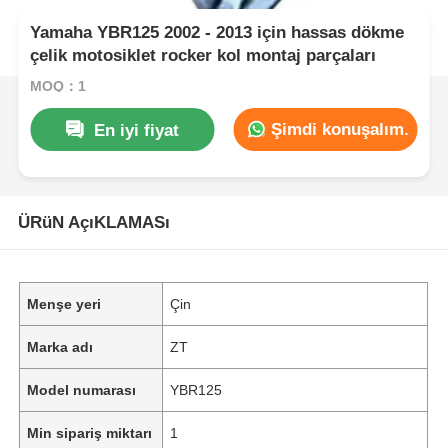
Yamaha YBR125 2002 - 2013 için hassas dökme
çelik motosiklet rocker kol montaj parçaları
MOQ：1
Şimdi konuşalım.
En iyi fiyat
ÜRüN AçıKLAMASı
Menşe yeri
Çin
Marka adı
ZT
Model numarası
YBR125
Min sipariş miktarı
1