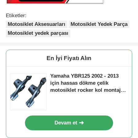
Etiketler:
Motosiklet fren sistemi
Motosiklet Aksesuarları
Motosiklet Yedek Parça
Motosiklet yedek parçası
Motosiklet Vücut Parçaları
Diğer Motosiklet Aksesuarları
En İyi Fiyatı Alın
Motosiklet ışığı
Yamaha YBR125 2002 - 2013
için hassas dökme çelik
motosiklet rocker kol montaj
Motosiklet Karbüratörü
parçaları
Motosiklet Amortisörü
Devam et
Motosiklet Zincirleri ve Dişlileri