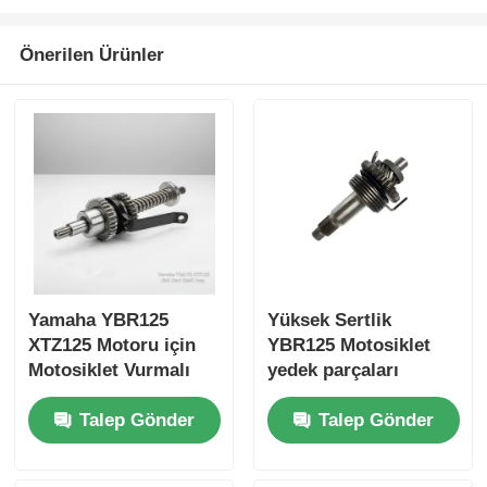
Motosiklet Debriyajı
Önerilen Ürünler
Motosiklet pistonları
Motosiklet egzoz borusu
Motosiklet Silindiri
Yamaha YBR125
Yüksek Sertlik
Motosiklet Kilidi
XTZ125 Motoru için
YBR125 Motosiklet
Motosiklet Vurmalı
yedek parçaları
Marş Mili Aksamı
Başlatma Çubuk
Talep Gönder
Talep Gönder
Marş Mili Montajı
Montajı