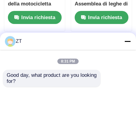
della motocicletta
Assemblea di leghe di
con due parti di
collegamento 89MM
Invia richiesta
Invia richiesta
azionamento della
Distanza centrale
valvola in acciaio
fuso
ZT
8:31 PM
Good day, what product are you looking 
for?
Set guarnizioni
YBR125 Set di
cilindro su e giù per
guarnizioni per
moto YBR125,
motocicli
resistenti all'olio
Invia richiesta
Invia richiesta