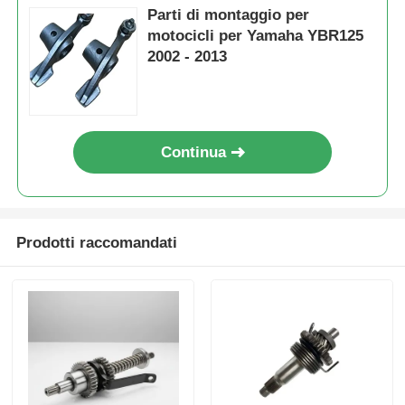
Parti di montaggio per
motocicli per Yamaha YBR125
Imbroglio della moto
2002 - 2013
Pistoli per motocicli
Continua
Tubo di scarico per motocicli
cilindro di moto
Prodotti raccomandati
Serratura della moto