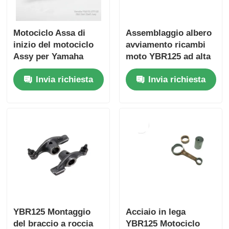
Motociclo Assa di
Assemblaggio albero
inizio del motociclo
avviamento ricambi
Assy per Yamaha
moto YBR125 ad alta
YBR125 XTZ125
durezza
Invia richiesta
Invia richiesta
Motore Associazione
dell'albero di inizio
del motociclo
YBR125 Montaggio
Acciaio in lega
del braccio a roccia
YBR125 Motociclo