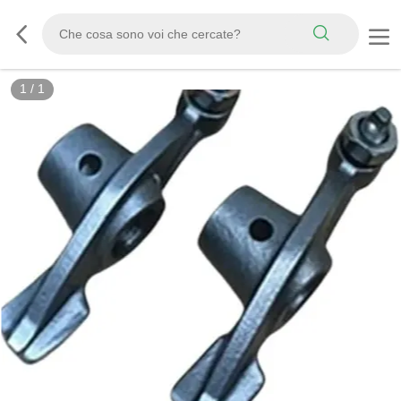
1
/
1