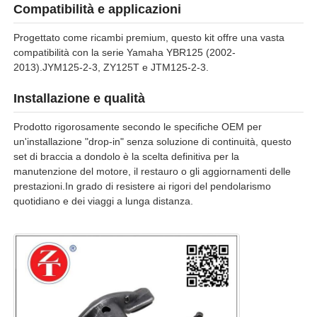
Compatibilità e applicazioni
Progettato come ricambi premium, questo kit offre una vasta
Fatory Tour
compatibilità con la serie Yamaha YBR125 (2002-
2013).JYM125-2-3, ZY125T e JTM125-2-3.
Controllo di qualità
Installazione e qualità
Prodotto rigorosamente secondo le specifiche OEM per
Contattaci
un'installazione "drop-in" senza soluzione di continuità, questo
set di braccia a dondolo è la scelta definitiva per la
manutenzione del motore, il restauro o gli aggiornamenti delle
Richiedere un preventivo
prestazioni.In grado di resistere ai rigori del pendolarismo
quotidiano e dei viaggi a lunga distanza.
Parti del motore del motociclo
componenti elettrici per motocicli
Parti di modifica per motocicli