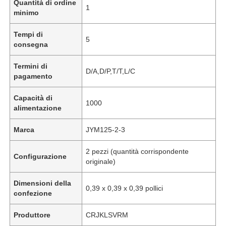
Quantità di ordine
1
minimo
Tempi di
5
consegna
Termini di
D/A,D/P,T/T,L/C
pagamento
Capacità di
1000
alimentazione
Marca
JYM125-2-3
2 pezzi (quantità corrispondente
Configurazione
originale)
Dimensioni della
0,39 x 0,39 x 0,39 pollici
confezione
Produttore
‎CRJKLSVRM