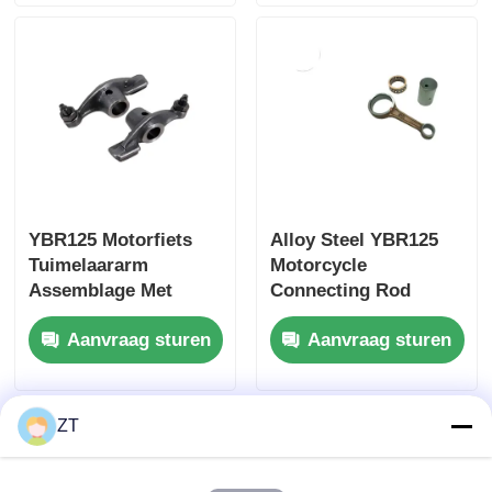
YBR125 Motorfiets
Alloy Steel YBR125
Tuimelaararm
Motorcycle
Assemblage Met
Connecting Rod
Twee Gegoten Stalen
Assembly 89MM
Aanvraag sturen
Aanvraag sturen
Klepaandrijvingsonderdelen
Centrale afstand
ZT