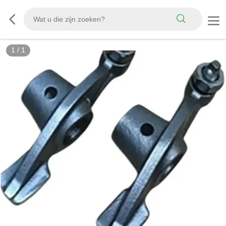
1
/
1