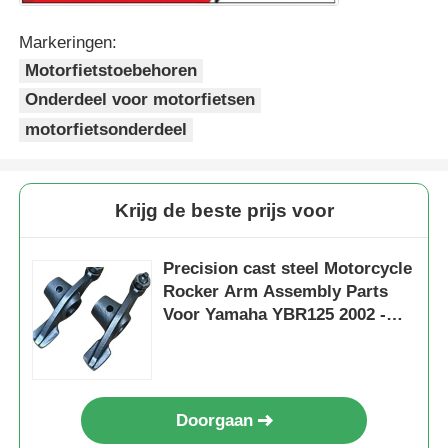
Markeringen:
Het systeem van de motorfietsrem
Motorfietstoebehoren
Onderdeel voor motorfietsen
Motorfietslichaamsdelen
motorfietsonderdeel
Overige motoraccessoires
Krijg de beste prijs voor
motorfietslamp
Precision cast steel Motorcycle
Rocker Arm Assembly Parts
Motorfietscarburator
Voor Yamaha YBR125 2002 -
2013
motorfietsschokbreker
Doorgaan
Motorfietskettingen en tandwielen