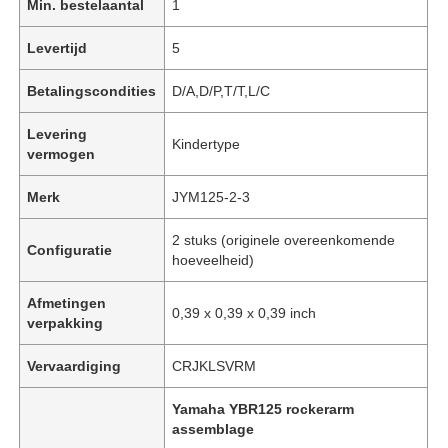
Min. bestelaantal
1
Levertijd
5
Betalingscondities
D/A,D/P,T/T,L/C
Levering
Kindertype
vermogen
Merk
JYM125-2-3
2 stuks (originele overeenkomende
Configuratie
hoeveelheid)
Afmetingen
0,39 x 0,39 x 0,39 inch
verpakking
Vervaardiging
‎CRJKLSVRM
Yamaha YBR125 rockerarm
assemblage