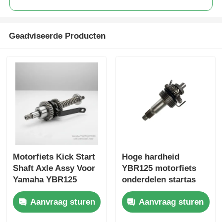
Motorcylinderclutch
Geadviseerde Producten
Motorfietskolven
Motorfiets uitlaatpijp
Motorfietscilinder
Motorfiets slot
Motorfiets Kick Start
Hoge hardheid
Shaft Axle Assy Voor
YBR125 motorfiets
Yamaha YBR125
onderdelen startas
XTZ125 Motor Kick
montage
Aanvraag sturen
Aanvraag sturen
Starter Shaft
Assembly