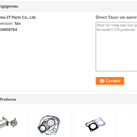
tgegevens
Direct Stuur uw aanv
ou ZT Parts Co., Ltd.
persoon:
Tan
16658764
 Producten