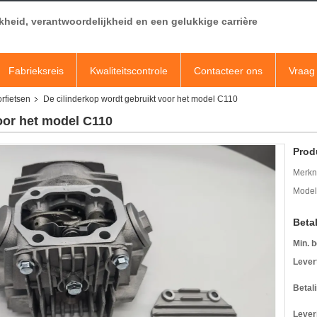
jkheid, verantwoordelijkheid en een gelukkige carrière
Fabrieksreis
Kwaliteitscontrole
Contacteer ons
Vraag 
rfietsen
De cilinderkop wordt gebruikt voor het model C110
oor het model C110
Prod
Merkn
Mode
Beta
Min. b
Levert
Betal
Lever