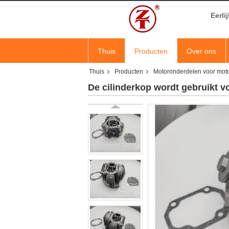
Eerli
Thuis
Producten
Over ons
Thuis
Producten
Motoronderdelen voor moto
De cilinderkop wordt gebruikt v