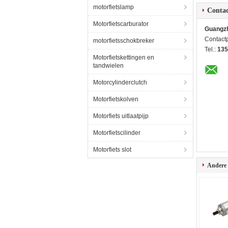
motorfietslamp
Contac
Motorfietscarburator
Guangzh
Contact
motorfietsschokbreker
Tel.:
135
Motorfietskettingen en
tandwielen
Motorcylinderclutch
Motorfietskolven
Motorfiets uitlaatpijp
Motorfietscilinder
Motorfiets slot
Andere