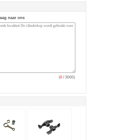
raag naar ons
(
0
/ 3000)