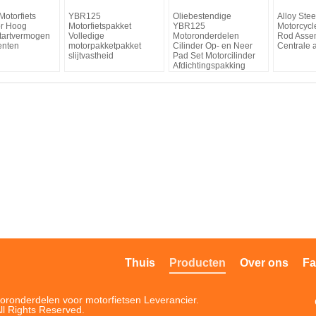
otorfiets
YBR125
Oliebestendige
Alloy Ste
or Hoog
Motorfietspakket
YBR125
Motorcycl
tartvermogen
Volledige
Motoronderdelen
Rod Asse
nten
motorpakketpakket
Cilinder Op- en Neer
Centrale 
slijtvastheid
Pad Set Motorcilinder
Afdichtingspakking
Thuis
Producten
Over ons
Fa
oronderdelen voor motorfietsen Leverancier.
ll Rights Reserved.