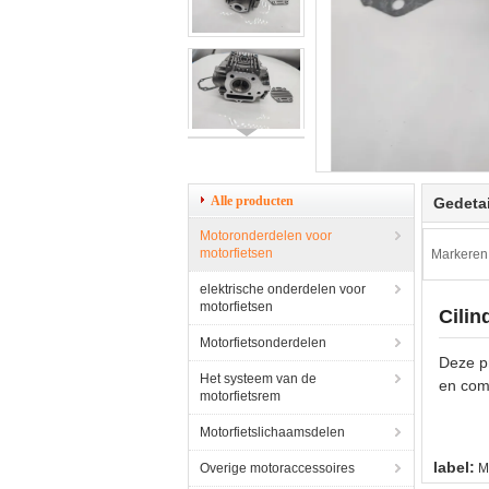
Alle producten
Gedetai
Motoronderdelen voor
motorfietsen
Markeren
elektrische onderdelen voor
motorfietsen
Cili
Motorfietsonderdelen
Deze pr
Het systeem van de
en comp
motorfietsrem
Motorfietslichaamsdelen
label:
Overige motoraccessoires
M