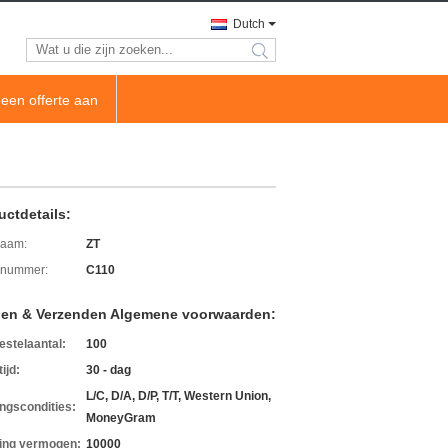
Dutch
search
een offerte aan
uctdetails:
aam:
ZT
lnummer:
C110
len & Verzenden Algemene voorwaarden:
estelaantal:
100
ijd:
30 - dag
L/C, D/A, D/P, T/T, Western Union,
ingscondities:
MoneyGram
ing vermogen:
10000