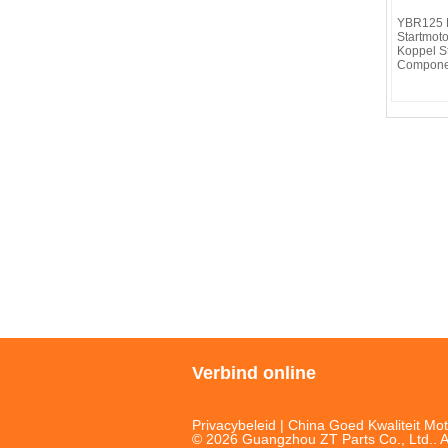
YBR125 M
Startmot
Koppel S
Compone
Verbind online
Privacybeleid
| China Goed Kwaliteit Mot
© 2026 Guangzhou ZT Parts Co., Ltd.. A