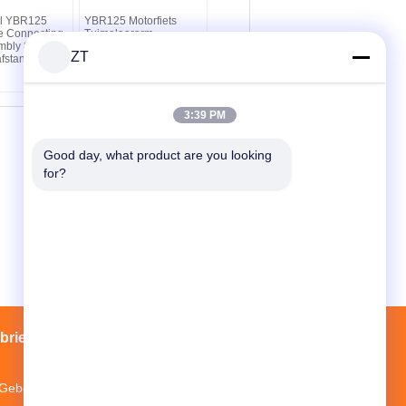
el YBR125
YBR125 Motorfiets
e Connecting
Tuimelaararm
mbly 89MM
Assemblage Met Twee
ZT
afstand
Gegoten Stalen
Klepaandrijvingsonderdelen
3:39 PM
Good day, what product are you looking 
for?
brieksreis
Contacten
Sitemap
Gebouw 3, Mopei Industrial Park, Baiyun