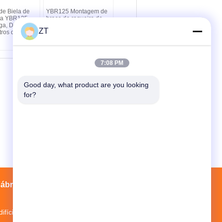
de Biela de
YBR125 Montagem de
eta YBR125
braço de roqueiro de
ga, Distância
motocicleta com duas
ZT
tros de 89MM
partes de acionamento
de válvulas de aço
fundido
7:08 PM
Good day, what product are you looking 
for?
ábrica
Contatos
Mapa do Site
difício 3, Parque Industrial Mopei, distrito