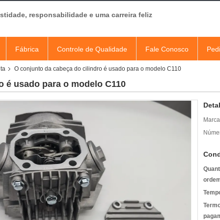
tidade, responsabilidade e uma carreira feliz
Fábrica
Controle de Qualidade
Fale Conosco
Ped
ta
O conjunto da cabeça do cilindro é usado para o modelo C110
ro é usado para o modelo C110
Deta
Marca
Númer
Cond
Quant
ordem
Tempo
Termo
pagam