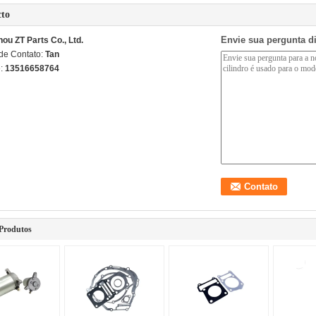
cto
Envie sua pergunta d
ou ZT Parts Co., Ltd.
de Contato:
Tan
e:
13516658764
Produtos