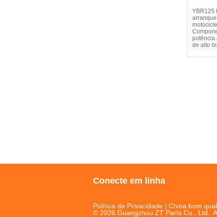
YBR125 
arranque
motocicle
Compone
potência
de alto b
Conecte em linha
Política de Privacidade
| China bom qual
© 2026 Guangzhou ZT Parts Co., Ltd.. A