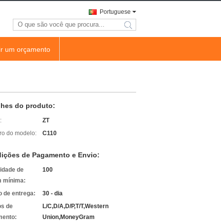
Portuguese
search
ir um orçamento
lhes do produto:
:
ZT
o do modelo:
C110
ições de Pagamento e Envio:
idade de
100
 mínima:
 de entrega:
30 - dia
s de
L/C,D/A,D/P,T/T,Western
ento:
Union,MoneyGram