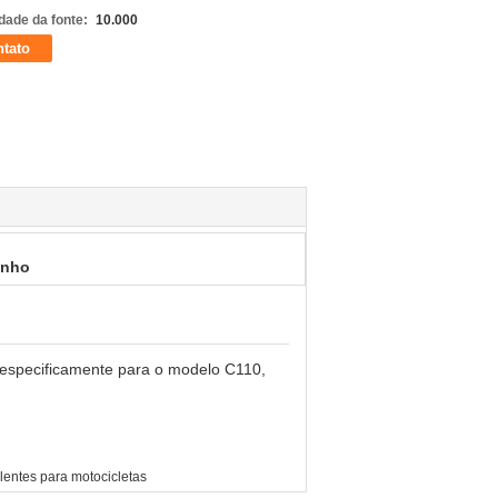
dade da fonte:
10.000
tato
enho
o especificamente para o modelo C110,
entes para motocicletas