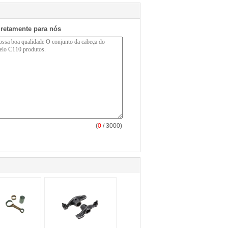
iretamente para nós
(
0
/ 3000)