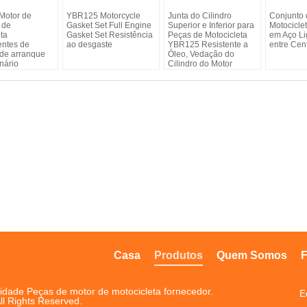
Motor de
YBR125 Motorcycle
Junta do Cilindro
Conjunto 
 de
Gasket Set Full Engine
Superior e Inferior para
Motocicl
ta
Gasket Set Resistência
Peças de Motocicleta
em Aço Li
ntes de
ao desgaste
YBR125 Resistente a
entre Cen
 de arranque
Óleo, Vedação do
inário
Cilindro do Motor
Casa
Produtos
Quem Somos
F
idade Peças de motor de motocicleta fornecedor.
E
ll Rights Reserved.