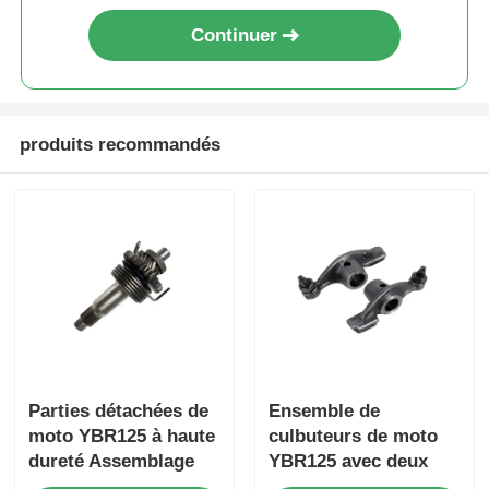
Continuer
produits recommandés
Aperçu
Parties détachées de
Ensemble de
Produits
moto YBR125 à haute
culbuteurs de moto
dureté Assemblage
YBR125 avec deux
A propos de nous
de l'arbre de
pièces d'entraînement