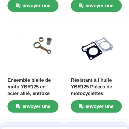
envoyer une
envoyer une
démarrage
de soupape en acier
moulé
Visite d'usine
demande
demande
Contrôle de la qualité
Contact
Demande de soumission
Ensemble bielle de
Résistant à l'huile
moto YBR125 en
YBR125 Pièces de
Pièces de moteur de moto
acier allié, entraxe
motocyclettes
89MM
Cylindre vers le haut
envoyer une
envoyer une
et vers le bas Plateau
composants électriques de motos
de réglage moteur
demande
demande
Cylindre joints
Pièces de modification de motocyclettes