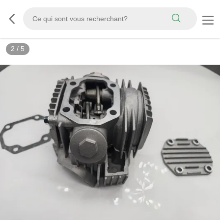
2
/
5