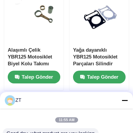
Motosiklet Debriyajı
Motosiklet pistonları
Alaşımlı Çelik
Yağa dayanıklı
Motosiklet egzoz borusu
YBR125 Motosiklet
YBR125 Motosiklet
Biyel Kolu Takımı
Parçaları Silindir
89MM Merkez
Yukarı ve Aşağı Yatay
Motosiklet Silindiri
Talep Gönder
Talep Gönder
Mesafesi
Set Motor Silindir
Peçete Doluğu
Motosiklet Kilidi
ZT
11:55 AM