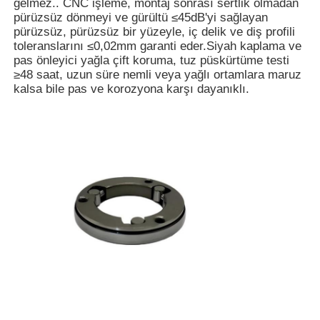
gelmez.. CNC işleme, montaj sonrası sertlik olmadan
pürüzsüz dönmeyi ve gürültü ≤45dB'yi sağlayan
pürüzsüz, pürüzsüz bir yüzeyle, iç delik ve diş profili
toleranslarını ≤0,02mm garanti eder.Siyah kaplama ve
pas önleyici yağla çift koruma, tuz püskürtüme testi
≥48 saat, uzun süre nemli veya yağlı ortamlara maruz
kalsa bile pas ve korozyona karşı dayanıklı.
Ana sayfa
Ürünler
Hakkımızda