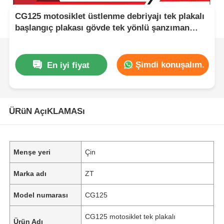
CG125 motosiklet üstlenme debriyajı tek plakalı
başlangıç plakası gövde tek yönlü şanzıman
plakası
Şimdi konuşalım.
En iyi fiyat
ÜRüN AçıKLAMASı
Menşe yeri
Çin
Marka adı
ZT
Model numarası
CG125
CG125 motosiklet tek plakalı
Ürün Adı