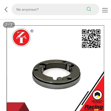
2
/
2