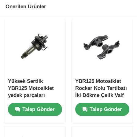
Önerilen Ürünler
Motosiklet fren sistemi
Motosiklet Vücut Parçaları
Diğer Motosiklet Aksesuarları
Motosiklet ışığı
Yüksek Sertlik
YBR125 Motosiklet
YBR125 Motosiklet
Rocker Kolu Tertibatı
Motosiklet Karbüratörü
yedek parçaları
İki Dökme Çelik Valf
Başlatma Çubuk
Tahrik Parçası İle
Talep Gönder
Talep Gönder
Montajı
Motosiklet Amortisörü
Motosiklet Zincirleri ve Dişlileri