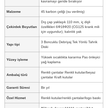
kavramayı geride bırakıyor
Malzeme
45 karbon çeliği (su verilmiş)
Dış çap yaklaşık 110 mm, iç dişli
Çekirdek Boyutları
özellikleri 6Φ18Φ20 (CG125 krank mili
için uygundur), kalınlık yak
3 Boncuklu Debriyaj Tek Yönlü Tahrik
Yapı tipi
Diski
Yüksek sıcaklıkta kararma Pas önleyici
Yüzey işleme
yağ kaplama
Renkli çantalar Renkli kutular/beyaz
Ambalaj türü
çantalar Kraft kutular
Garanti Süresi
Bir yıl
Özel Hizmet
Renkli kutular/renkli çantalar/logo baskı