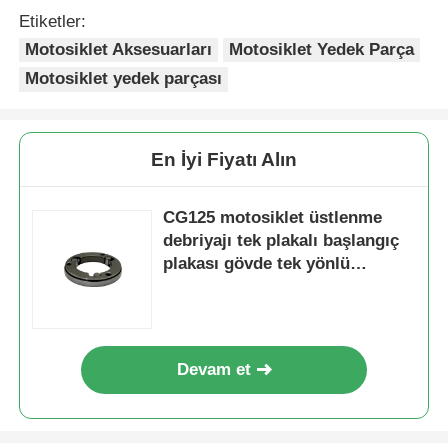
Etiketler:
Motosiklet Aksesuarları
Motosiklet Yedek Parça
Fabrika turu
Motosiklet yedek parçası
Kalite kontrol
En İyi Fiyatı Alın
Bize ulaşın
CG125 motosiklet üstlenme
debriyajı tek plakalı başlangıç
Teklif isteği
plakası gövde tek yönlü
şanzıman plakası
Motosiklet Motor Parçaları
Devam et
motosiklet elektrik bileşenleri
Motosiklet Modifikasyon Parçaları