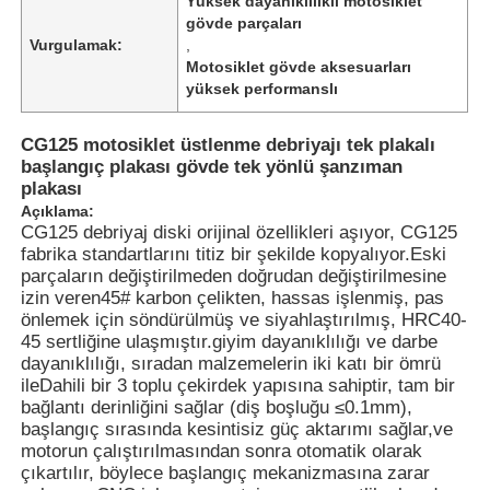
Yüksek dayanıklılıklı motosiklet
gövde parçaları
Vurgulamak:
,
Motosiklet gövde aksesuarları
yüksek performanslı
CG125 motosiklet üstlenme debriyajı tek plakalı
başlangıç plakası gövde tek yönlü şanzıman
plakası
Açıklama:
CG125 debriyaj diski orijinal özellikleri aşıyor, CG125
fabrika standartlarını titiz bir şekilde kopyalıyor.Eski
parçaların değiştirilmeden doğrudan değiştirilmesine
izin veren45# karbon çelikten, hassas işlenmiş, pas
önlemek için söndürülmüş ve siyahlaştırılmış, HRC40-
45 sertliğine ulaşmıştır.giyim dayanıklılığı ve darbe
dayanıklılığı, sıradan malzemelerin iki katı bir ömrü
ileDahili bir 3 toplu çekirdek yapısına sahiptir, tam bir
bağlantı derinliğini sağlar (diş boşluğu ≤0.1mm),
başlangıç sırasında kesintisiz güç aktarımı sağlar,ve
motorun çalıştırılmasından sonra otomatik olarak
çıkartılır, böylece başlangıç mekanizmasına zarar