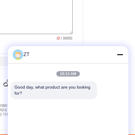
(
0
/ 3000)
ZT
10:13 AM
Good day, what product are you looking 
for?
YBR125 오토
YBR125 오토바이 로커
 막대 조립
암 어셈블리 (주조 강철
앙 거리
밸브 구동 부품 2개 포
함)