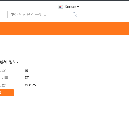
Korean
search
상세 정보:
장소:
중국
 이름:
ZT
번호:
CG125
촉