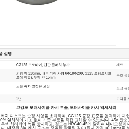
품 설명
CG125 오토바이, 단판 클러치 능가
재료:
외경 약 110mm, 내부 기어 사양 6Φ18Φ20(CG125 크랭크샤프
:
구조 유
트에 적합), 두께 약 15mm
고온 흑화 방청유 코팅
:
포장 유
:
1년
고객용 
고강도 모터사이클 카시 부품
모터사이클 카시 액세서리
,
 클러치 디스크는 순정 사양을 초과하며, CG125 공장 표준을 엄격하게 재현
00% 일치하여 개조 없이 기존 부품을 직접 교체할 수 있습니다. 45# 
 흑색 처리되어 녹을 방지하고, 경도는 HRC40-45에 달하여 내마모성
니다. 내장된 3볼 래칫 구조는 정밀한 맞물림 깊이(톱니 간격 ≤0.1mm)