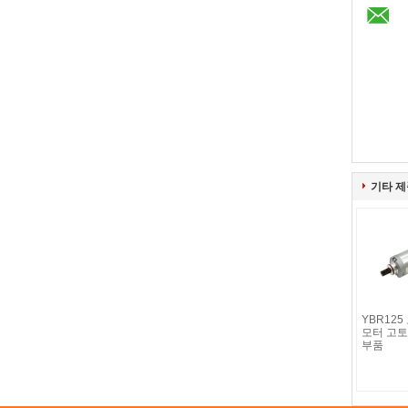
기타 제
YBR12
모터 고토
부품