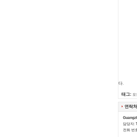
다.
태그:
오
연락처
Guangzh
담당자:
전화 번