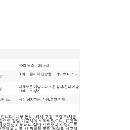
45호 탄소강(담금질)
3 비드 클러치 단방향 드라이브 디스크
형:
다채로운 가방 다채로운 상자/흰색 가방
형:
크래프트 상자
서비스:
색상 상자/색상 가방/로고 인쇄
합니다. 내부 톱니, 위치 구멍, 크랭크/시동
탄소강으로 정밀 가공하여 제작되었으며, 표면은
과 내충격성이 뛰어나 일반 재료보다 수명이 두
를 보장하여 시동 시 원활한 동력 전달을 제공하