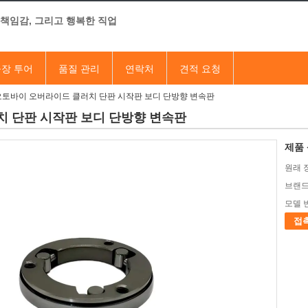
 책임감, 그리고 행복한 직업
장 투어
품질 관리
연락처
견적 요청
 오토바이 오버라이드 클러치 단판 시작판 보디 단방향 변속판
치 단판 시작판 보디 단방향 변속판
제품 
원래 
브랜드
모델 
접