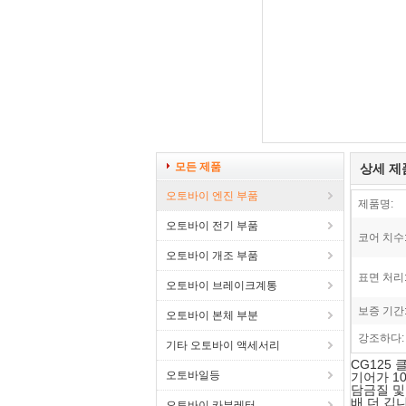
모든 제품
상세 제
오토바이 엔진 부품
제품명:
오토바이 전기 부품
코어 치수
오토바이 개조 부품
표면 처리
오토바이 브레이크계통
보증 기간
오토바이 본체 부분
강조하다:
기타 오토바이 액세서리
CG125
오토바일등
기어가 1
담금질 및
배 더 깁
오토바이 카뷰레터