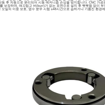
 작동 후 자동으로 분리되어 시동 메커니즘 손상을 방지합니다. CNC 가공
mm를 보장하며, 매끄럽고 버(burr)가 없는 표면으로 설치 후 뻣뻣함 없이 
청 오일의 이중 보호, 염수 분무 시험 ≥48시간으로 습하거나 기름진 환